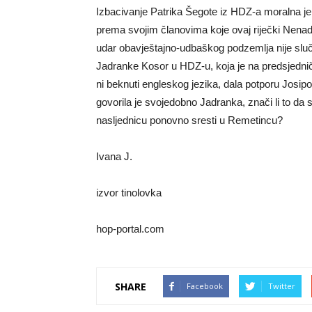
Izbacivanje Patrika Šegote iz HDZ-a moralna j
prema svojim članovima koje ovaj riječki Nenad 
udar obavještajno-udbaškog podzemlja nije slu
Jadranke Kosor u HDZ-u, koja je na predsjednič
ni beknuti engleskog jezika, dala potporu Josipov
govorila je svojedobno Jadranka, znači li to da
nasljednicu ponovno sresti u Remetincu?
Ivana J.
izvor tinolovka
hop-portal.com
SHARE
Facebook
Twitter