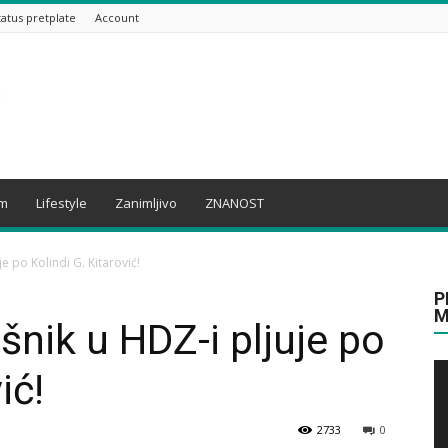
tatus pretplate
Account
am
Lifestyle
Zanimljivo
ZNANOST
e po Kolindi G. Kitarović!
P
M
šnik u HDZ-i pljuje po
ić!
2733
0