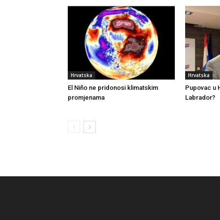
Hrvatska
Hrvatska
El Niño ne pridonosi klimatskim
Pupovac u H
promjenama
Labrador?