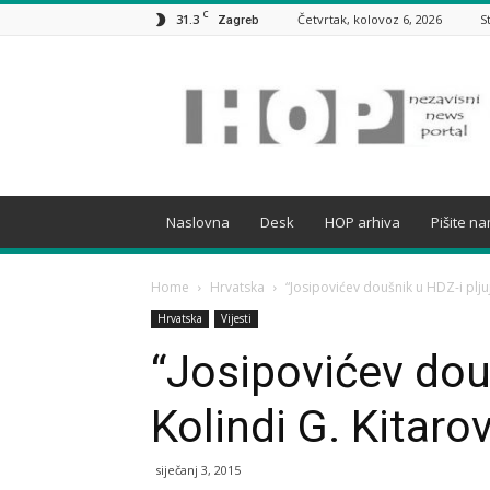
C
31.3
Četvrtak, kolovoz 6, 2026
S
Zagreb
HOP
Naslovna
Desk
HOP arhiva
Pišite n
Home
Hrvatska
“Josipovićev doušnik u HDZ-i pljuj
Hrvatska
Vijesti
“Josipovićev dou
Kolindi G. Kitarov
siječanj 3, 2015