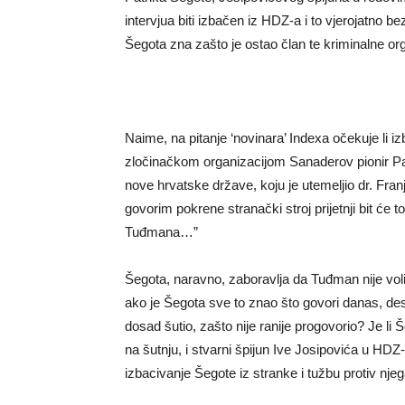
intervjua biti izbačen iz HDZ-a i to vjerojatno b
Šegota zna zašto je ostao član te kriminalne organ
Naime, na pitanje ‘novinara’ Indexa očekuje li iz
zločinačkom organizacijom Sanaderov pionir Pat
nove hrvatske države, koju je utemeljio dr. Fran
govorim pokrene stranački stroj prijetnji bit ć
Tuđmana…”
Šegota, naravno, zaboravlja da Tuđman nije volio
ako je Šegota sve to znao što govori danas, des
dosad šutio, zašto nije ranije progovorio? Je l
na šutnju, i stvarni špijun Ive Josipovića u HD
izbacivanje Šegote iz stranke i tužbu protiv nje