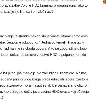
ez prava žalbe. Ako je HDZ kriminalna organizacija i ako to
izacije i je li onda i on ‘zločinac’?
bacivanje iz stranke nakon što je vlastiti stranku proglasio
rik Šegota je odgovorio: ” Jedna od temeljnih postavki
jo Tuđman, je i sloboda govora. Ako se zbog istine o kojoj
e to jedan dokaz da se ovo vodstvo HDZ-a potpuno odreklo
 lažljivce, još manje je bio zaljubljen u licemjere. Naime,
et dana prije drugog kruga predsjedničkih izbora, zašto je
i Šegota zapravo moralni suučesnik Ive Sanadera, s obzirom
Z-u, kako Šegotu doživljava većina HDZ-ovaca koji očekuju
ga?