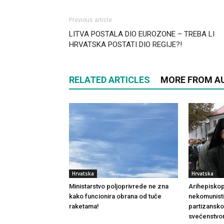
Previous article
LITVA POSTALA DIO EUROZONE – TREBA LI
HRVATSKA POSTATI DIO REGIJE?!
RELATED ARTICLES
MORE FROM A
Hrvatska
Hrvatska
Ministarstvo poljoprivrede ne zna
Arihepiskop
kako funcionira obrana od tuče
nekomunisti
raketama!
partizansk
svećenstv