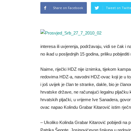
Share on Facebook
Tweet on Twitt
interesa ili uvjerenja, podržavaju, vidi se čak 
no ikad u posljednjih 15 godina, priliku pobijedi
Naime, riječki HDZ nije iznimka, tijekom kampa
redovima HDZ-a, navodni HDZ-ovac koji je u toj 
i još uvijek je član te stranke, dakle, bio je čla
hrvatske države, ne računajući legalnu pljačku
hrvatskih pljački, u vrijeme Ive Sanadera, govo
ovac napao Kolindu Grabar Kitarović istim rječ
– Ukoliko Kolinda Grabar Kitarović pobijedi na pr
Patrika Šegote, Josipovićevog špijuna u redov