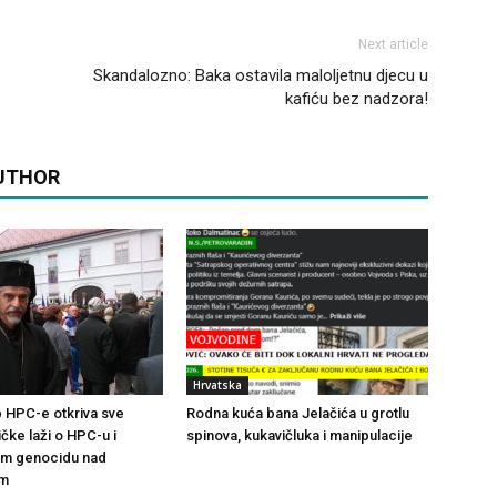
Next article
Skandalozno: Baka ostavila maloljetnu djecu u
kafiću bez nadzora!
UTHOR
Hrvatska
 HPC-e otkriva sve
Rodna kuća bana Jelačića u grotlu
čke laži o HPC-u i
spinova, kukavičluka i manipulacije
om genocidu nad
om