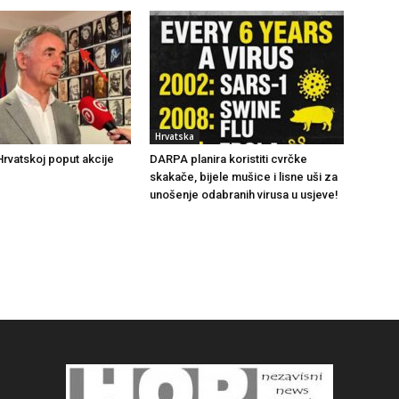
Hrvatska
rvatskoj poput akcije
DARPA planira koristiti cvrčke
skakače, bijele mušice i lisne uši za
unošenje odabranih virusa u usjeve!