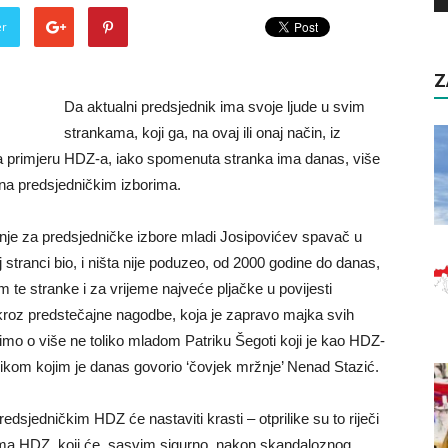
er
Z
Da aktualni predsjednik ima svoje ljude u svim
strankama, koji ga, na ovaj ili onaj način, iz
i na primjeru HDZ-a, iako spomenuta stranka ima danas, više
ti na predsjedničkim izborima.
nje za predsjedničke izbore mladi Josipovićev spavač u
stranci bio, i ništa nije poduzeo, od 2000 godine do danas,
nom te stranke i za vrijeme najveće pljačke u povijesti
 kroz predstečajne nagodbe, koja je zapravo majka svih
rimo o više ne toliko mladom Patriku Šegoti koji je kao HDZ-
nikom kojim je danas govorio ‘čovjek mržnje’ Nenad Stazić.
edsjedničkim HDZ će nastaviti krasti – otprilike su to riječi
ima HDZ, koji će, sasvim sigurno, nakon skandaloznog