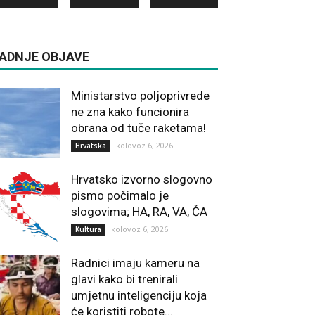
ADNJE OBJAVE
Ministarstvo poljoprivrede
ne zna kako funcionira
obrana od tuče raketama!
kolovoz 6, 2026
Hrvatska
Hrvatsko izvorno slogovno
pismo počimalo je
slogovima; HA, RA, VA, ČA
kolovoz 6, 2026
Kultura
Radnici imaju kameru na
glavi kako bi trenirali
umjetnu inteligenciju koja
će koristiti robote...