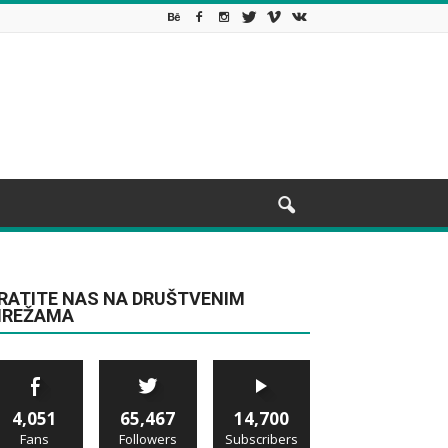
RATITE NAS NA DRUŠTVENIM
REŽAMA
4,051
65,467
14,700
Fans
Followers
Subscribers