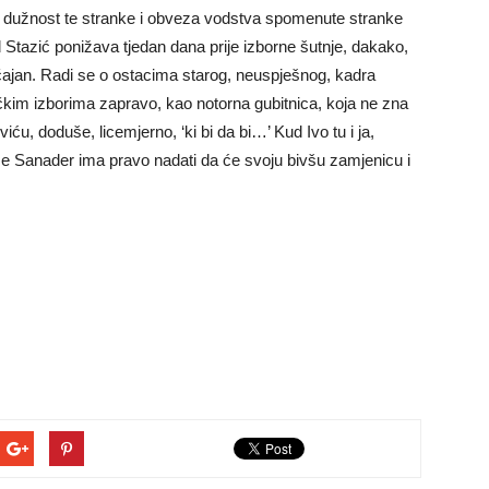
e dužnost te stranke i obveza vodstva spomenute stranke
Stazić ponižava tjedan dana prije izborne šutnje, dakako,
čajan. Radi se o ostacima starog, neuspješnog, kadra
kim izborima zapravo, kao notorna gubitnica, koja ne zna
iću, doduše, licemjerno, ‘ki bi da bi…’ Kud Ivo tu i ja,
 se Sanader ima pravo nadati da će svoju bivšu zamjenicu i