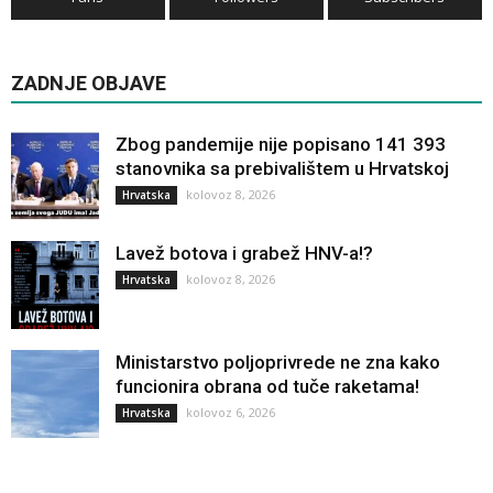
ZADNJE OBJAVE
Zbog pandemije nije popisano 141 393
stanovnika sa prebivalištem u Hrvatskoj
kolovoz 8, 2026
Hrvatska
Lavež botova i grabež HNV-a!?
kolovoz 8, 2026
Hrvatska
Ministarstvo poljoprivrede ne zna kako
funcionira obrana od tuče raketama!
kolovoz 6, 2026
Hrvatska