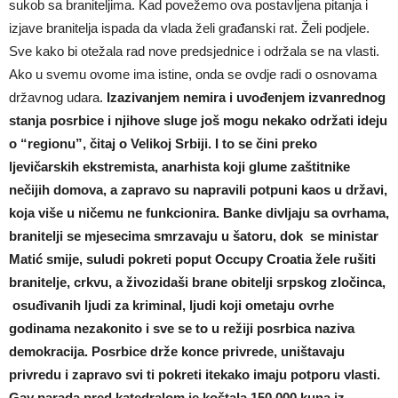
sukob sa braniteljima. Kad povežemo ova postavljena pitanja i
izjave branitelja ispada da vlada želi građanski rat. Želi podjele.
Sve kako bi otežala rad nove predsjednice i održala se na vlasti.
Ako u svemu ovome ima istine, onda se ovdje radi o osnovama
državnog udara.
Izazivanjem nemira i uvođenjem izvanrednog
stanja posrbice i njihove sluge još mogu nekako održati ideju
o “regionu”, čitaj o Velikoj Srbiji. I to se čini preko
ljevičarskih ekstremista, anarhista koji glume zaštitnike
nečijih domova, a zapravo su napravili potpuni kaos u državi,
koja više u ničemu ne funkcionira. Banke divljaju sa ovrhama,
branitelji se mjesecima smrzavaju u šatoru, dok se ministar
Matić smije, suludi pokreti poput Occupy Croatia žele rušiti
branitelje, crkvu, a živozidaši brane obitelji srpskog zločinca,
osuđivanih ljudi za kriminal, ljudi koji ometaju ovrhe
godinama nezakonito i sve se to u režiji posrbica naziva
demokracija. Posrbice drže konce privrede, uništavaju
privredu i zapravo svi ti pokreti itekako imaju potporu vlasti.
Gay parada pred katedralom je koštala 150 000 kuna iz