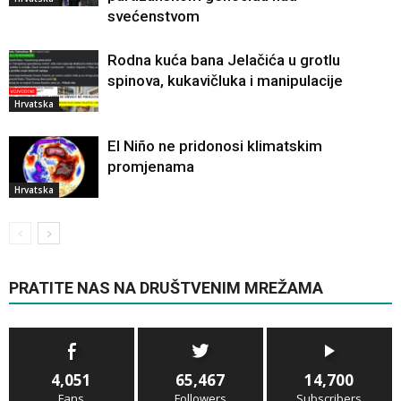
svećenstvom
Rodna kuća bana Jelačića u grotlu
spinova, kukavičluka i manipulacije
Hrvatska
El Niño ne pridonosi klimatskim
promjenama
Hrvatska
PRATITE NAS NA DRUŠTVENIM MREŽAMA
4,051
65,467
14,700
Fans
Followers
Subscribers