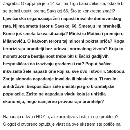
Zagrebu. Okupljanje je u 14 sati na Trgu bana Jelačića, odakle bi
se trebali uputiti prema Savskoj 66. Što to konkretno znači?
Ljevičarska organizacija želi napasti invalide domovinskog
rata. Njima smeta šator u Savskoj 66. Smetaju im branitelji.
Kome još smeta takva situacija? Ministru Matiću i premijeru
Milanoviću. O kakvom teroru taj minorni pokret priča? Koga
teroriziraju branitelji bez udova i normalnog života? Koja to
monstruozna bestijalnost treba biti u šačici gadljivih
besposličara da izazivaju građanski rat? Poput šačice
inkvizista žele napasti one koji su sve ovo i stvorili. Slobodu.
Zar je sloboda napadanje invalida ili blasfemija. Ti nasilni
antidržavni besposličari žele uništiti jezgro braniteljske
populacije. Zašto ne napadaju vladu koja je uništila
ekonomiju, nego namjerno provociraju branitelje?
Napadaju crkvu i HDZ-u, ali zanimljivo vlasti im nije problem?!
Glogoški otvoreno optužuje vlast da ove ekstremiste potiče na