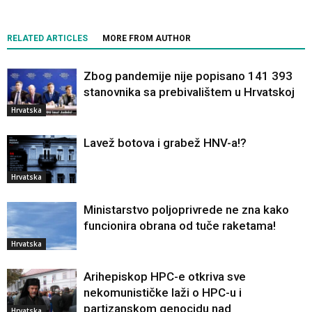
RELATED ARTICLES
MORE FROM AUTHOR
Zbog pandemije nije popisano 141 393
stanovnika sa prebivalištem u Hrvatskoj
Hrvatska
Lavež botova i grabež HNV-a!?
Hrvatska
Ministarstvo poljoprivrede ne zna kako
funcionira obrana od tuče raketama!
Hrvatska
Arihepiskop HPC-e otkriva sve
nekomunističke laži o HPC-u i
partizanskom genocidu nad
Hrvatska