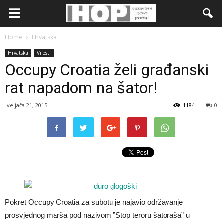
Home
Hrvatska
Hrvatska
Vijesti
Occupy Croatia želi građanski
rat napadom na šator!
veljača 21, 2015
1184
0
Pokret Occupy Croatia za subotu je najavio održavanje
prosvjednog marša pod nazivom ”Stop teroru šatoraša” u