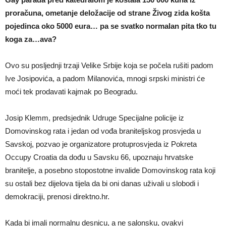
proračuna, ometanje deložacije od strane Živog zida košta
pojedinca oko 5000 eura… pa se svatko normalan pita tko tu
koga za…ava?
Ovo su posljednji trzaji Velike Srbije koja se počela rušiti padom
Ive Josipovića, a padom Milanovića, mnogi srpski ministri će
moći tek prodavati kajmak po Beogradu.
Josip Klemm, predsjednik Udruge Specijalne policije iz
Domovinskog rata i jedan od vođa braniteljskog prosvjeda u
Savskoj, pozvao je organizatore protuprosvjeda iz Pokreta
Occupy Croatia da dođu u Savsku 66, upoznaju hrvatske
branitelje, a posebno stopostotne invalide Domovinskog rata koji
su ostali bez dijelova tijela da bi oni danas uživali u slobodi i
demokraciji, prenosi direktno.hr.
Kada bi imali normalnu desnicu, a ne salonsku, ovakvi