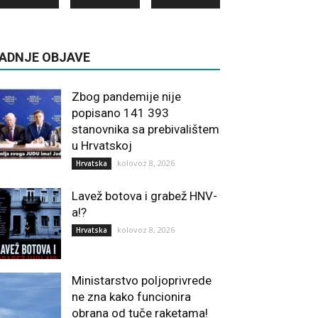
ADNJE OBJAVE
Zbog pandemije nije
popisano 141 393
stanovnika sa prebivalištem
u Hrvatskoj
kolovoz 8, 2026
Hrvatska
Lavež botova i grabež HNV-
a!?
kolovoz 8, 2026
Hrvatska
Ministarstvo poljoprivrede
ne zna kako funcionira
obrana od tuče raketama!