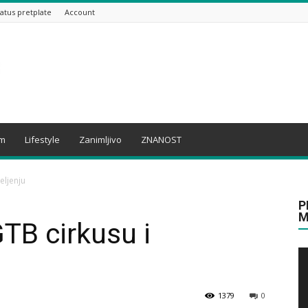
tatus pretplate
Account
am
Lifestyle
Zanimljivo
ZNANOST
eljenju
P
M
GTB cirkusu i
1379
0