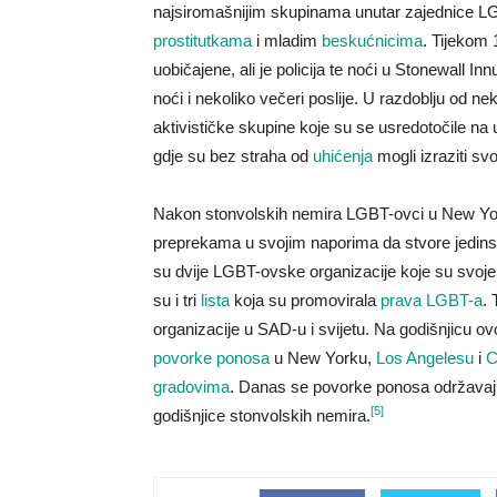
najsiromašnijim skupinama unutar zajednice L
prostitutkama
i mladim
beskućnicima
. Tijekom 
uobičajene, ali je policija te noći u Stonewall Inn
noći i nekoliko večeri poslije. U razdoblju od ne
aktivističke skupine koje su se usredotočile n
gdje su bez straha od
uhićenja
mogli izraziti sv
Nakon stonvolskih nemira LGBT-ovci u New Yor
preprekama u svojim naporima da stvore jedins
su dvije LGBT-ovske organizacije koje su svoje 
su i tri
lista
koja su promovirala
prava LGBT-a
.
organizacije u SAD-u i svijetu. Na godišnjicu o
povorke ponosa
u New Yorku,
Los Angelesu
i
C
gradovima
. Danas se povorke ponosa održavaju 
[5]
godišnjice stonvolskih nemira.