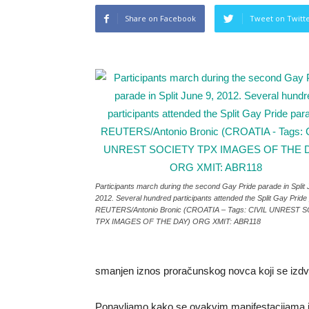
Share on Facebook
Tweet on Twitt
Participants march during the second Gay Pride parade in Split 
2012. Several hundred participants attended the Split Gay Pride
REUTERS/Antonio Bronic (CROATIA – Tags: CIVIL UNREST 
TPX IMAGES OF THE DAY) ORG XMIT: ABR118
smanjen iznos proračunskog novca koji se izdva
Ponavljamo kako se ovakvim manifestacijama 