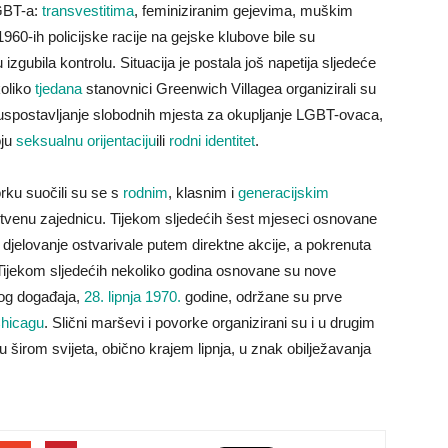
GBT-a:
transvestitima
, feminiziranim gejevima, muškim
1960-ih policijske racije na gejske klubove bile su
u izgubila kontrolu. Situacija je postala još napetija sljedeće
koliko
tjedana
stanovnici Greenwich Villagea organizirali su
a uspostavljanje slobodnih mjesta za okupljanje LGBT-ovaca,
oju
seksualnu orijentaciju
ili
rodni identitet
.
ku suočili su se s
rodnim
, klasnim i
generacijskim
tvenu zajednicu. Tijekom sljedećih šest mjeseci osnovane
djelovanje ostvarivale putem direktne akcije, a pokrenuta
 Tijekom sljedećih nekoliko godina osnovane su nove
vog događaja,
28. lipnja
1970.
godine, održane su prve
hicagu
. Slični marševi i povorke organizirani su i u drugim
širom svijeta, obično krajem lipnja, u znak obilježavanja