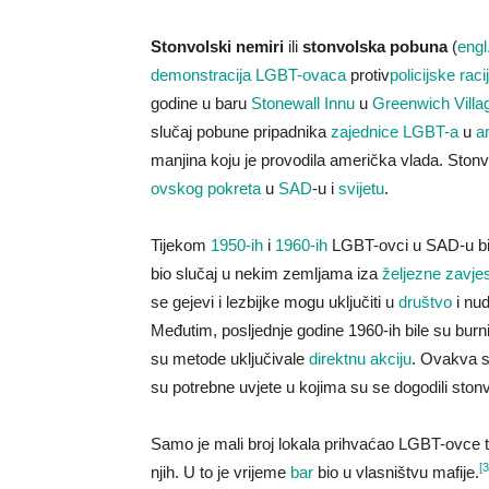
Stonvolski nemiri
ili
stonvolska pobuna
(
engl
demonstracija
LGBT-ovaca
protiv
policijske
raci
godine u baru
Stonewall Innu
u
Greenwich Villa
slučaj pobune pripadnika
zajednice LGBT-a
u
a
manjina koju je provodila američka vlada. Sto
ovskog pokreta
u
SAD
-u i
svijetu
.
Tijekom
1950-ih
i
1960-ih
LGBT-ovci u SAD-u bil
bio slučaj u nekim zemljama iza
željezne zavje
se gejevi i lezbijke mogu uključiti u
društvo
i nud
Međutim, posljednje godine 1960-ih bile su burnij
su metode uključivale
direktnu akciju
. Ovakva s
su potrebne uvjete u kojima su se dogodili stonv
Samo je mali broj lokala prihvaćao LGBT-ovce 
[3
njih. U to je vrijeme
bar
bio u vlasništvu mafije.