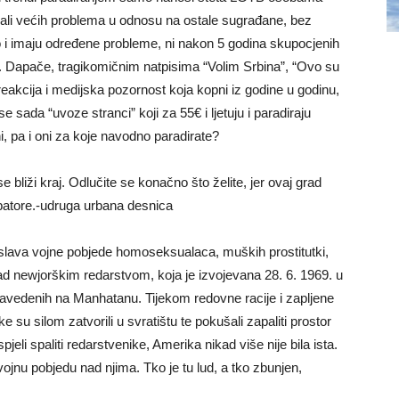
mali većih problema u odnosu na ostale sugrađane, bez
ko i imaju određene probleme, ni nakon 5 godina skupocjenih
i. Dapače, tragikomičnim natpisima “Volim Srbina”, “Ovo su
 reakcija i medijska pozornost koja kopni iz godine u godinu,
 sada “uvoze stranci” koji za 55€ i ljetuju i paradiraju
, pa i oni za koje navodno paradirate?
 bliži kraj. Odlučite se konačno što želite, jer ovaj grad
kupatore.-udruga urbana desnica
lava vojne pobjede homoseksualaca, muških prostitutki,
nad newjorškim redarstvom, koja je izvojevana 28. 6. 1969. u
ta navedenih na Manhatanu. Tijekom redovne racije i zapljene
ke su silom zatvorili u svratištu te pokušali zapaliti prostor
eli spaliti redarstvenike, Amerika nikad više nije bila ista.
e vojnu pobjedu nad njima. Tko je tu lud, a tko zbunjen,