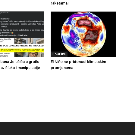
raketama!
Hrvatska
bana Jelačića u grotlu
El Niño ne pridonosi klimatskim
avičluka i manipulacije
promjenama