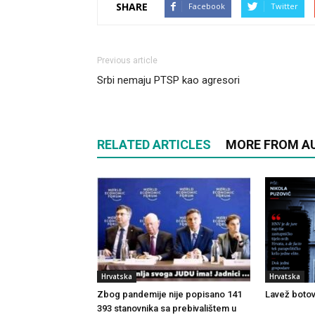
SHARE
Facebook
Twitter
Previous article
Srbi nemaju PTSP kao agresori
RELATED ARTICLES
MORE FROM A
Hrvatska
Hrvatska
Zbog pandemije nije popisano 141
Lavež botov
393 stanovnika sa prebivalištem u