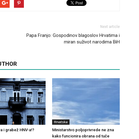
Next article
Papa Franjo: Gospodinov blagoslov Hrvatima i
miran suživot narodima BiH
UTHOR
Hrvatska
a i grabež HNV-a!?
Ministarstvo poljoprivrede ne zna
kako funcionira obrana od tuče