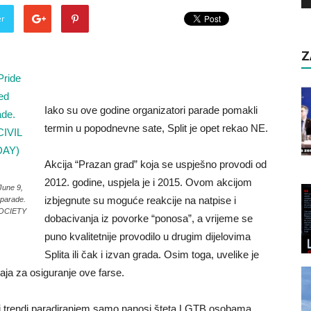
er
Z
Iako su ove godine organizatori parade pomakli
termin u popodnevne sate, Split je opet rekao NE.
Akcija “Prazan grad” koja se uspješno provodi od
2012. godine, uspjela je i 2015. Ovom akcijom
June 9,
izbjegnute su moguće reakcije na natpise i
 parade.
SOCIETY
dobacivanja iz povorke “ponosa”, a vrijeme se
puno kvalitetnije provodilo u drugim di
jelovima
Splita ili čak i izvan grada. Osim toga, uvelike je
ja za osiguranje ove farse.
i trendi paradiranjem samo nanosi šteta LGTB osobama