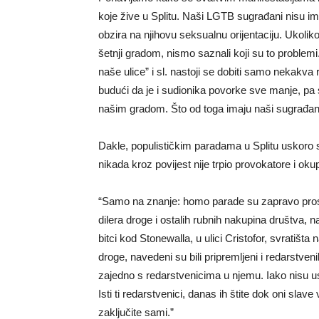
koje žive u Splitu. Naši LGTB sugrađani nisu i
obzira na njihovu seksualnu orijentaciju. Ukoli
šetnji gradom, nismo saznali koji su to problem
naše ulice” i sl. nastoji se dobiti samo nekakva
budući da je i sudionika povorke sve manje, pa se
našim gradom. Što od toga imaju naši sugrađani
Dakle, populističkim paradama u Splitu uskoro se
nikada kroz povijest nije trpio provokatore i o
“Samo na znanje: homo parade su zapravo pros
dilera droge i ostalih rubnih nakupina društva, 
bitci kod Stonewalla, u ulici Cristofor, svratiš
droge, navedeni su bili pripremljeni i redarstveni
zajedno s redarstvenicima u njemu. Iako nisu uspj
Isti ti redarstvenici, danas ih štite dok oni slav
zaključite sami.”