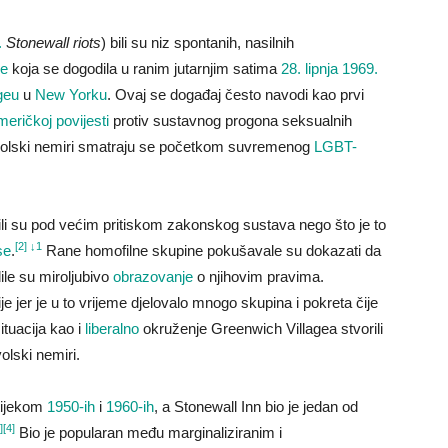
.
Stonewall riots
) bili su niz spontanih, nasilnih
je
koja se dogodila u ranim jutarnjim satima
28. lipnja
1969.
geu
u
New Yorku
. Ovaj se događaj često navodi kao prvi
meričkoj povijesti
protiv sustavnog progona seksualnih
nvolski nemiri smatraju se početkom suvremenog
LGBT-
i su pod većim pritiskom zakonskog sustava nego što je to
[2]
↓
1
se
.
Rane homofilne skupine pokušavale su dokazati da
ile su miroljubivo
obrazovanje
o njihovim pravima.
e jer je u to vrijeme djelovalo mnogo skupina i pokreta čije
ituacija kao i
liberalno
okruženje Greenwich Villagea stvorili
olski nemiri.
tijekom
1950-ih
i
1960-ih
, a Stonewall Inn bio je jedan od
]
[4]
Bio je popularan među marginaliziranim i