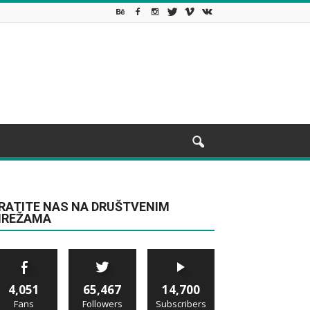
RATITE NAS NA DRUŠTVENIM
REŽAMA
4,051
65,467
14,700
Fans
Followers
Subscribers