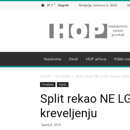
C
31.1
Nedjelja, kolovoz 9, 2026
S
Zagreb
HOP
Naslovna
Desk
HOP arhiva
Pišite n
Home
Hrvatska
Split rekao NE LGTB cirkusu i krev
Hrvatska
Vijesti
Split rekao NE L
kreveljenju
lipanj 8, 2015