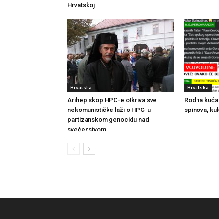
Hrvatskoj
Hrvatska
Hrvatska
Arihepiskop HPC-e otkriva sve
Rodna kuća 
nekomunističke laži o HPC-u i
spinova, kuk
partizanskom genocidu nad
svećenstvom