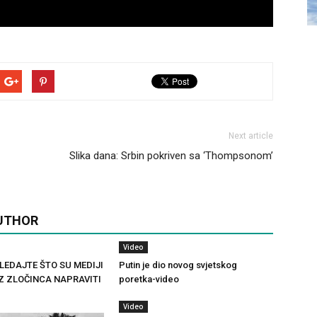
Next article
Slika dana: Srbin pokriven sa ‘Thompsonom’
UTHOR
Video
LEDAJTE ŠTO SU MEDIJI
Putin je dio novog svjetskog
IZ ZLOČINCA NAPRAVITI
poretka-video
Video