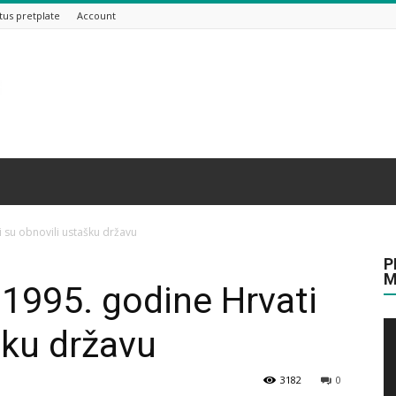
tus pretplate
Account
i su obnovili ustašku državu
P
M
 1995. godine Hrvati
šku državu
3182
0