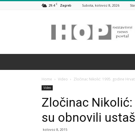
C
29.4
Subota, kolovoz 8, 2026
Sta
Zagreb
HOP
Home
Video
Zločinac Nikolić: 1995. godine Hrvat
Video
Zločinac Nikolić:
su obnovili usta
kolovoz 8, 2015