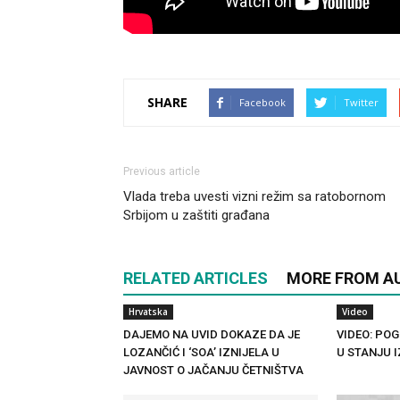
SHARE
Facebook
Twitter
Previous article
Vlada treba uvesti vizni režim sa ratobornom
Srbijom u zaštiti građana
RELATED ARTICLES
MORE FROM A
Hrvatska
Video
DAJEMO NA UVID DOKAZE DA JE
VIDEO: POG
LOZANČIĆ I ‘SOA’ IZNIJELA U
U STANJU 
JAVNOST O JAČANJU ČETNIŠTVA