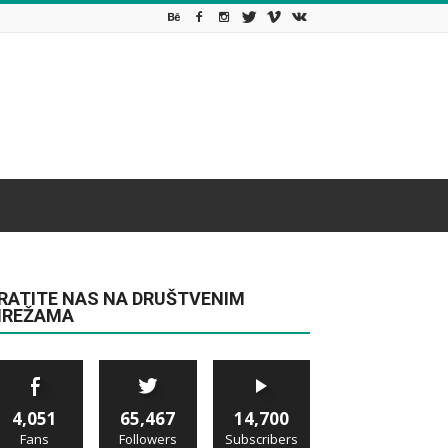
RATITE NAS NA DRUŠTVENIM
REŽAMA
4,051
65,467
14,700
Fans
Followers
Subscribers