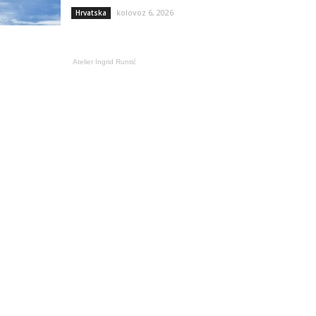
kolovoz 6, 2026
Hrvatska
Atelier Ingrid Runtić