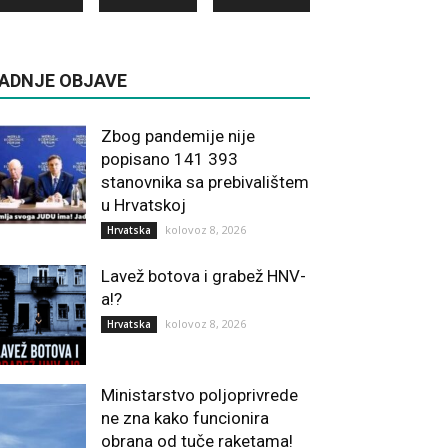
ADNJE OBJAVE
Zbog pandemije nije
popisano 141 393
stanovnika sa prebivalištem
u Hrvatskoj
kolovoz 8, 2026
Hrvatska
Lavež botova i grabež HNV-
a!?
kolovoz 8, 2026
Hrvatska
Ministarstvo poljoprivrede
ne zna kako funcionira
obrana od tuče raketama!