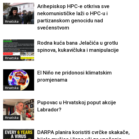
Arihepiskop HPC-e otkriva sve
nekomunističke laži o HPC-u i
partizanskom genocidu nad
Hrvatska
svećenstvom
Rodna kuća bana Jelačića u grotlu
spinova, kukavičluka i manipulacije
Hrvatska
El Niño ne pridonosi klimatskim
promjenama
Hrvatska
Pupovac u Hrvatskoj poput akcije
Labrador?
Hrvatska
DARPA planira koristiti cvrčke skakače,