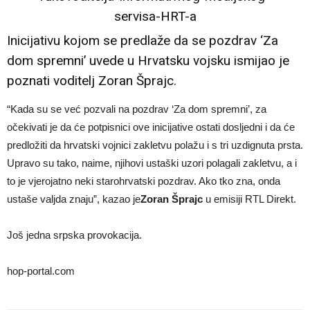
Inicijativu kojom se predlaže da se pozdrav ‘Za
dom spremni’ uvede u Hrvatsku vojsku ismijao je
poznati voditelj Zoran Šprajc.
“Kada su se već pozvali na pozdrav ‘Za dom spremni’, za
očekivati je da će potpisnici ove inicijative ostati dosljedni i da će
predložiti da hrvatski vojnici zakletvu polažu i s tri uzdignuta prsta.
Upravo su tako, naime, njihovi ustaški uzori polagali zakletvu, a i
to je vjerojatno neki starohrvatski pozdrav. Ako tko zna, onda
ustaše valjda znaju”, kazao je
Zoran Šprajc
u emisiji RTL Direkt.
Još jedna srpska provokacija.
hop-portal.com