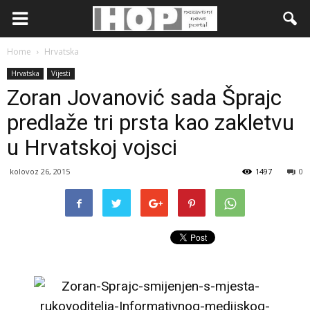
Home
Hrvatska
Hrvatska
Vijesti
Zoran Jovanović sada Šprajc
predlaže tri prsta kao zakletvu
u Hrvatskoj vojsci
kolovoz 26, 2015
1497
0