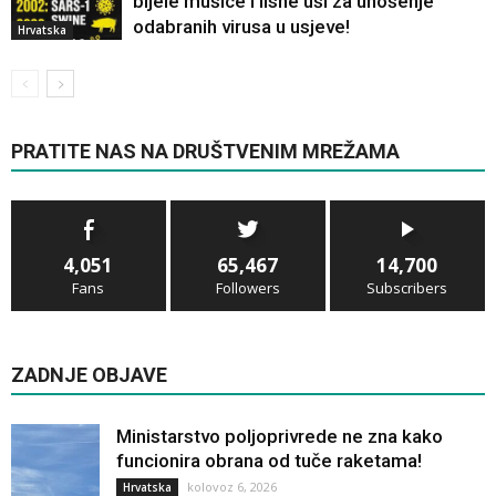
bijele mušice i lisne uši za unošenje
odabranih virusa u usjeve!
Hrvatska
PRATITE NAS NA DRUŠTVENIM MREŽAMA
4,051
65,467
14,700
Fans
Followers
Subscribers
ZADNJE OBJAVE
Ministarstvo poljoprivrede ne zna kako
funcionira obrana od tuče raketama!
kolovoz 6, 2026
Hrvatska