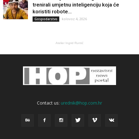
trenirali umjetnu inteligenciju koja će
koristiti robote...
kolovoz 4, 2026
Gospodarstvo
Atelier Ingrid Runtić
Contact us:
urednik@hop.com.hr