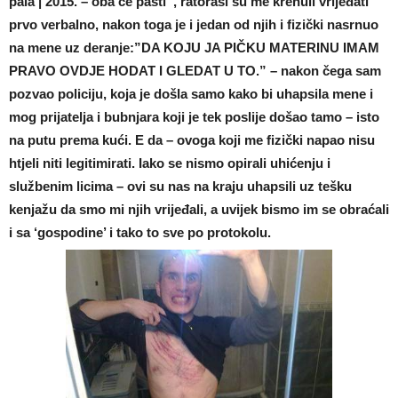
pala | 2015. – oba će pasti”, ratoraši su me krenuli vrijeđati
prvo verbalno, nakon toga je i jedan od njih i fizički nasrnuo
na mene uz deranje:”DA KOJU JA PIČKU MATERINU IMAM
PRAVO OVDJE HODAT I GLEDAT U TO.” – nakon čega sam
pozvao policiju, koja je došla samo kako bi uhapsila mene i
mog prijatelja i bubnjara koji je tek poslije došao tamo – isto
na putu prema kući. E da – ovoga koji me fizički napao nisu
htjeli niti legitimirati. Iako se nismo opirali uhićenju i
službenim licima – ovi su nas na kraju uhapsili uz tešku
kenjažu da smo mi njih vrijeđali, a uvijek bismo im se obraćali
i sa ‘gospodine’ i tako to sve po protokolu.