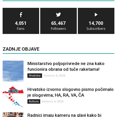
4,051
65,467
14,700
Fans
Followers
Subscribers
ZADNJE OBJAVE
Ministarstvo poljoprivrede ne zna kako
funcionira obrana od tuče raketama!
kolovoz 6, 2026
Hrvatska
Hrvatsko izvorno slogovno pismo počimalo
je slogovima; HA, RA, VA, ČA
kolovoz 6, 2026
Kultura
Radnici imaju kameru na glavi kako bi