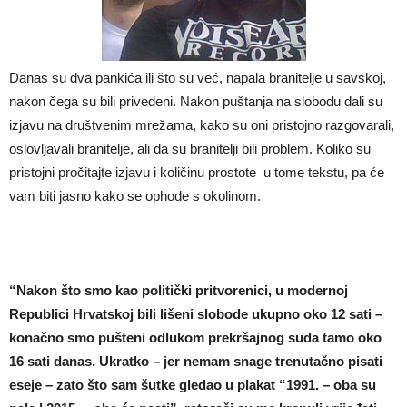
Danas su dva pankića ili što su već, napala branitelje u savskoj,
nakon čega su bili privedeni. Nakon puštanja na slobodu dali su
izjavu na društvenim mrežama, kako su oni pristojno razgovarali,
oslovljavali branitelje, ali da su branitelji bili problem. Koliko su
pristojni pročitajte izjavu i količinu prostote u tome tekstu, pa će
vam biti jasno kako se ophode s okolinom.
“Nakon što smo kao politički pritvorenici, u modernoj
Republici Hrvatskoj bili lišeni slobode ukupno oko 12 sati –
konačno smo pušteni odlukom prekršajnog suda tamo oko
16 sati danas. Ukratko – jer nemam snage trenutačno pisati
eseje – zato što sam šutke gledao u plakat “1991. – oba su