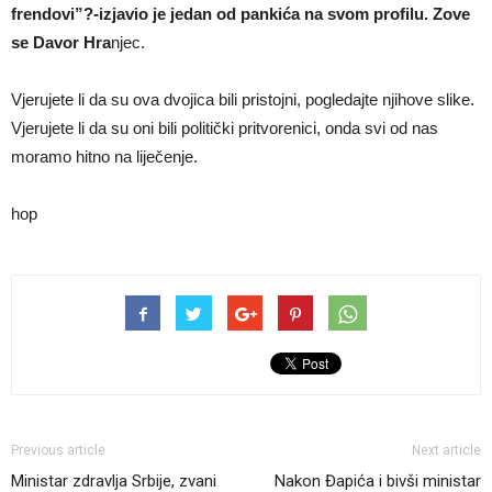
frendovi”?-izjavio je jedan od pankića na svom profilu. Zove
se Davor Hra
njec.
Vjerujete li da su ova dvojica bili pristojni, pogledajte njihove slike.
Vjerujete li da su oni bili politički pritvorenici, onda svi od nas
moramo hitno na liječenje.
hop
Previous article
Next article
Ministar zdravlja Srbije, zvani
Nakon Đapića i bivši ministar