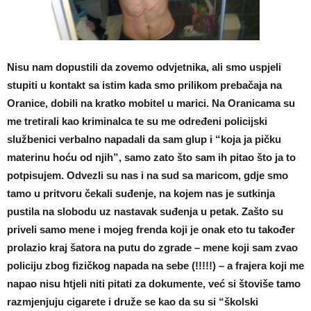
Nisu nam dopustili da zovemo odvjetnika, ali smo uspjeli
stupiti u kontakt sa istim kada smo prilikom prebačaja na
Oranice, dobili na kratko mobitel u marici. Na Oranicama su
me tretirali kao kriminalca te su me određeni policijski
službenici verbalno napadali da sam glup i “koja ja pičku
materinu hoću od njih”, samo zato što sam ih pitao što ja to
potpisujem. Odvezli su nas i na sud sa maricom, gdje smo
tamo u pritvoru čekali suđenje, na kojem nas je sutkinja
pustila na slobodu uz nastavak suđenja u petak. Zašto su
priveli samo mene i mojeg frenda koji je onak eto tu također
prolazio kraj šatora na putu do zgrade – mene koji sam zvao
policiju zbog fizičkog napada na sebe (!!!!!) – a frajera koji me
napao nisu htjeli niti pitati za dokumente, već si štoviše tamo
razmjenjuju cigarete i druže se kao da su si “školski