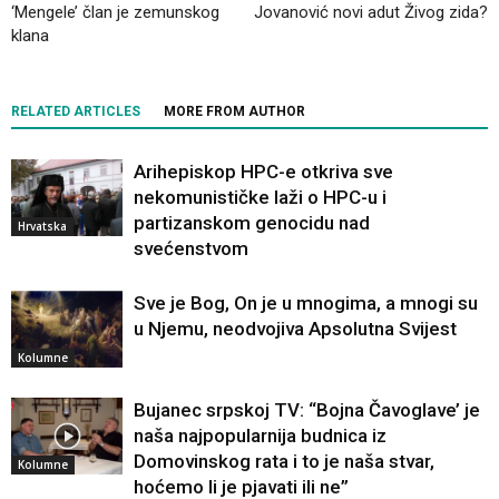
‘Mengele’ član je zemunskog
Jovanović novi adut Živog zida?
klana
RELATED ARTICLES
MORE FROM AUTHOR
Arihepiskop HPC-e otkriva sve
nekomunističke laži o HPC-u i
partizanskom genocidu nad
Hrvatska
svećenstvom
Sve je Bog, On je u mnogima, a mnogi su
u Njemu, neodvojiva Apsolutna Svijest
Kolumne
Bujanec srpskoj TV: “Bojna Čavoglave’ je
naša najpopularnija budnica iz
Domovinskog rata i to je naša stvar,
Kolumne
hoćemo li je pjavati ili ne”