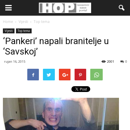
Home
Vijesti
Top tema
Vijesti
Top tema
‘Pankeri’ napali branitelje u
‘Savskoj’
rujan 16, 2015
2001
0