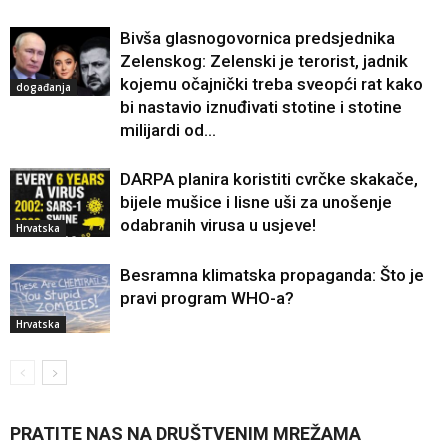
Bivša glasnogovornica predsjednika
Zelenskog: Zelenski je terorist, jadnik
kojemu očajnički treba sveopći rat kako
događanja
bi nastavio iznuđivati ​​stotine i stotine
milijardi od...
DARPA planira koristiti cvrčke skakače,
bijele mušice i lisne uši za unošenje
odabranih virusa u usjeve!
Hrvatska
Besramna klimatska propaganda: Što je
pravi program WHO-a?
Hrvatska
PRATITE NAS NA DRUŠTVENIM MREŽAMA