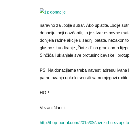
naravno za „bolje sutra“. Ako uplatite, „bolje sut
donaciju tanji novčanik, to je stvar osnovne ma
donijela radne akcije u sadnji batata, nezakoni
glasno skandiranje „Živi zid“ na granicama lijepe
Sinčića i uklanjale sve protusinčićevske i protu
PS: Na donacijama treba navesti adresu Ivana 
pametovanja uokolo snositi samo njegovi rodite
HOP
Vezani članci:
http://hop-portal.com/2015/09/zivi-zid-u-svoj-