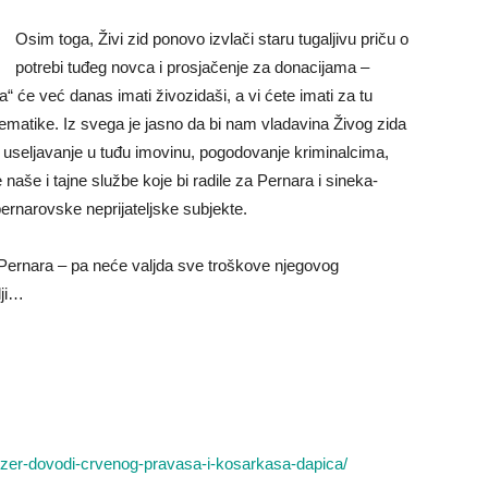
Osim toga, Živi zid ponovo izvlači staru tugaljivu priču o
potrebi tuđeg novca i prosjačenje za donacijama –
ra“ će već danas imati živozidaši, a vi ćete imati za tu
tematike. Iz svega je jasno da bi nam vladavina Živog zida
to useljavanje u tuđu imovinu, pogodovanje kriminalcima,
 naše i tajne službe koje bi radile za Pernara i sineka-
pernarovske neprijateljske subjekte.
Pernara – pa neće valjda sve troškove njegovog
lji…
stozer-dovodi-crvenog-pravasa-i-kosarkasa-dapica/