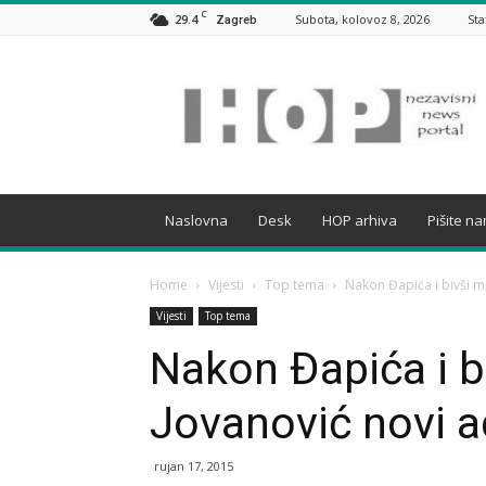
C
29.4
Subota, kolovoz 8, 2026
Sta
Zagreb
HOP
Naslovna
Desk
HOP arhiva
Pišite n
Home
Vijesti
Top tema
Nakon Đapića i bivši mi
Vijesti
Top tema
Nakon Đapića i b
Jovanović novi a
rujan 17, 2015