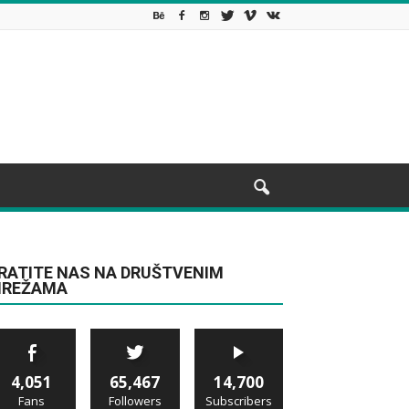
RATITE NAS NA DRUŠTVENIM
REŽAMA
4,051
65,467
14,700
Fans
Followers
Subscribers