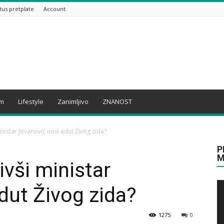
tus pretplate
Account
am
Lifestyle
Zanimljivo
ZNANOST
nistar Jovanović novi adut Živog zida?
P
M
ivši ministar
dut Živog zida?
1275
0