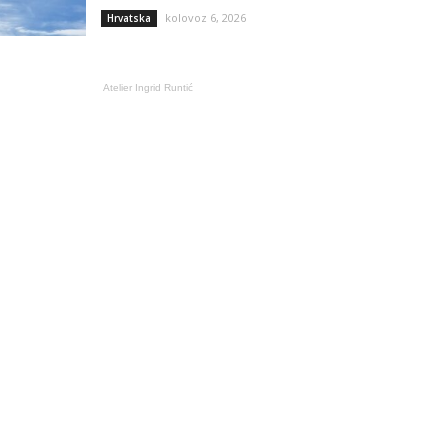
kolovoz 6, 2026
Hrvatska
Atelier Ingrid Runtić