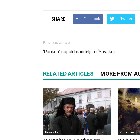
SHARE
Facebook
Twitter
Previous article
‘Pankeri’ napali branitelje u ‘Savskoj’
RELATED ARTICLES
MORE FROM A
Hrvatska
Kolumne