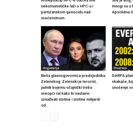
Arihepiskop HPC-e otkriva sve
Sve je Bog,
nekomunističke laži o HPC-u i
mnogi su u 
partizanskom genocidu nad
Apsolutna S
svećenstvom
događanja
Hrvatska
Bivša glasnogovornica predsjednika
DARPA planir
Zelenskog: Zelenski je terorist,
skakače, bij
jadnik kojemu očajnički treba
unošenje od
sveopći rat kako bi nastavio
iznuđivati ​​stotine i stotine milijardi
od...