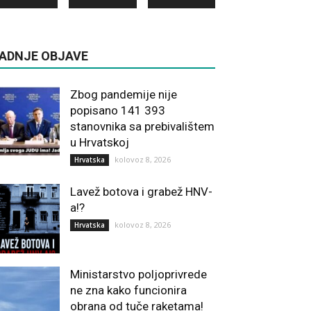
ADNJE OBJAVE
Zbog pandemije nije
popisano 141 393
stanovnika sa prebivalištem
u Hrvatskoj
kolovoz 8, 2026
Hrvatska
Lavež botova i grabež HNV-
a!?
kolovoz 8, 2026
Hrvatska
Ministarstvo poljoprivrede
ne zna kako funcionira
obrana od tuče raketama!