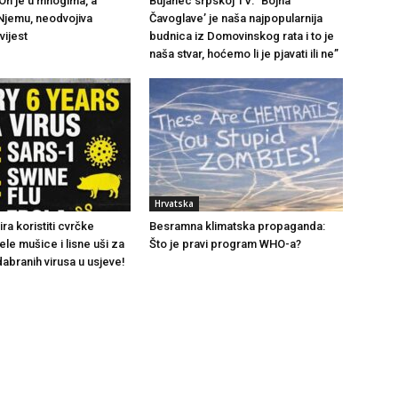
 On je u mnogima, a
Bujanec srpskoj TV: “Bojna
Njemu, neodvojiva
Čavoglave’ je naša najpopularnija
vijest
budnica iz Domovinskog rata i to je
naša stvar, hoćemo li je pjavati ili ne”
Hrvatska
a koristiti cvrčke
Besramna klimatska propaganda:
ele mušice i lisne uši za
Što je pravi program WHO-a?
abranih virusa u usjeve!