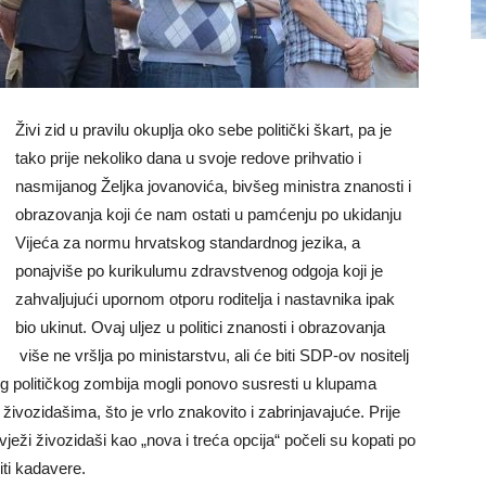
Živi zid u pravilu okuplja oko sebe politički škart, pa je
tako prije nekoliko dana u svoje redove prihvatio i
nasmijanog Željka jovanovića, bivšeg ministra znanosti i
obrazovanja koji će nam ostati u pamćenju po ukidanju
Vijeća za normu hrvatskog standardnog jezika, a
ponajviše po kurikulumu zdravstvenog odgoja koji je
zahvaljujući upornom otporu roditelja i nastavnika ipak
bio ukinut. Ovaj uljez u politici znanosti i obrazovanja
više ne vršlja po ministarstvu, ali će biti SDP-ov nositelj
tog političkog zombija mogli ponovo susresti u klupama
ivozidašima, što je vrlo znakovito i zabrinjavajuće. Prije
ježi živozidaši kao „nova i treća opcija“ počeli su kopati po
iti kadavere.