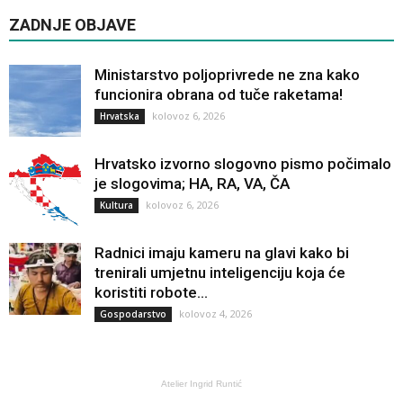
ZADNJE OBJAVE
Ministarstvo poljoprivrede ne zna kako
funcionira obrana od tuče raketama!
kolovoz 6, 2026
Hrvatska
Hrvatsko izvorno slogovno pismo počimalo
je slogovima; HA, RA, VA, ČA
kolovoz 6, 2026
Kultura
Radnici imaju kameru na glavi kako bi
trenirali umjetnu inteligenciju koja će
koristiti robote...
kolovoz 4, 2026
Gospodarstvo
Atelier Ingrid Runtić