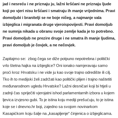
jad i nesreću i ne priznaju ju, lažni kršćani ne priznaju ljude
koji po vjeri nisu kršćani i smatraju ih manje vrijednima. Pravi
domoljubi i branitelji se ne boje ničeg, a najmanje vala
izbjeglica i migranata druge vjeroispovijesti. Pravi domoljub
ne sumnja nikada u obranu svoje zemlje kada je to potrebno.
Pravi domoljub ne prezire druge i ne smatra ih manje ljudima,
pravi domoljub je čovjek, a ne nečovjek.
Zapitajmo se: zbog čega se diže potpuno nepotrebna i politički
vrlo štetna hajka na izbjeglice? Oni ionako namjeravaju samo
proći kroz Hrvatsku i ne vide ju kao svoje trajno odredište ili cilj.
Tko ih to medijski želi zadržati kao politički plijen i trajno naštetiti
međunarodnom ugledu Hrvatske? Lažni desničari koji bi htjeli u
zadnji čas spriječiti vjerojatni ishod parlamentarnih izbora u kojem
ljevica izvjesno gubi. To je istina koju mediji prešućuju, to je istina
koje se i dnevno.hr boji, zajedno sa svojom novinarkom
Kasapićkom koju šalje na „kasapljenje“ činjenica o izbjeglicama.