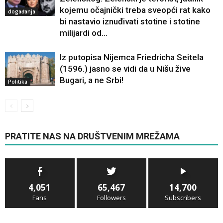
kojemu očajnički treba sveopći rat kako
događanja
bi nastavio iznuđivati ​​stotine i stotine
milijardi od...
Iz putopisa Nijemca Friedricha Seitela
(1596.) jasno se vidi da u Nišu žive
Bugari, a ne Srbi!
Politika
PRATITE NAS NA DRUŠTVENIM MREŽAMA
4,051
65,467
14,700
Fans
Followers
Subscribers