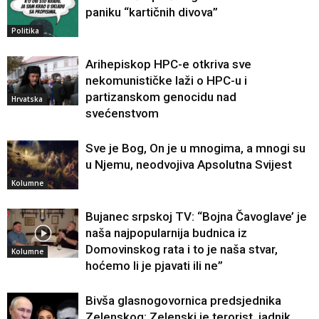
paniku “kartičnih divova”
Politika
Arihepiskop HPC-e otkriva sve
nekomunističke laži o HPC-u i
partizanskom genocidu nad
Hrvatska
svećenstvom
Sve je Bog, On je u mnogima, a mnogi su
u Njemu, neodvojiva Apsolutna Svijest
Kolumne
Bujanec srpskoj TV: “Bojna Čavoglave’ je
naša najpopularnija budnica iz
Domovinskog rata i to je naša stvar,
Kolumne
hoćemo li je pjavati ili ne”
Bivša glasnogovornica predsjednika
Zelenskog: Zelenski je terorist, jadnik