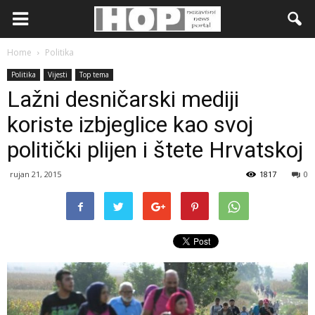
Home
Politika
Politika
Vijesti
Top tema
Lažni desničarski mediji
koriste izbjeglice kao svoj
politički plijen i štete Hrvatskoj
rujan 21, 2015
1817
0