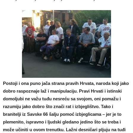
Postoji i ona puno jača strana pravih Hrvata, naroda koji jako
dobro raspoznaje laž i manipulaciju. Pravi Hrvati i istinski
domoljubi ne važu tuđu nesreću sa svojom, oni pomažu i
razumiju jako dobro što znači rat i izbjeglištvo. Tako i
branitelji iz Savske 66 šalju pomoć izbjeglicama – jer je to
plemenito, ispravno i ljudski gledano jedino što se treba i
može učiniti u ovom trenutku. Lažni desničari pljuju na tuđi