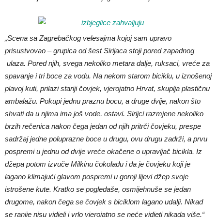
„Scena sa Zagrebačkog velesajma kojoj sam upravo
prisustvovao – grupica od šest Sirijaca stoji pored zapadnog
ulaza. Pored njih, svega nekoliko metara dalje, ruksaci, vreće za
spavanje i tri boce za vodu. Na nekom starom biciklu, u iznošenoj
plavoj kuti, prilazi stariji čovjek, vjerojatno Hrvat, skuplja plastičnu
ambalažu. Pokupi jednu praznu bocu, a druge dvije, nakon što
shvati da u njima ima još vode, ostavi. Sirijci razmjene nekoliko
brzih rečenica nakon čega jedan od njih pritrči čovjeku, prespe
sadržaj jedne poluprazne boce u drugu, ovu drugu zadrži, a prvu
pospremi u jednu od dvije vreće okačene o upravljač bicikla. Iz
džepa potom izvuče Milkinu čokoladu i da je čovjeku koji je
lagano klimajući glavom pospremi u gornji lijevi džep svoje
istrošene kute. Kratko se pogledaše, osmijehnuše se jedan
drugome, nakon čega se čovjek s biciklom lagano udalji. Nikad
se ranije nisu vidjeli i vrlo vjerojatno se neće vidjeti nikada više.“