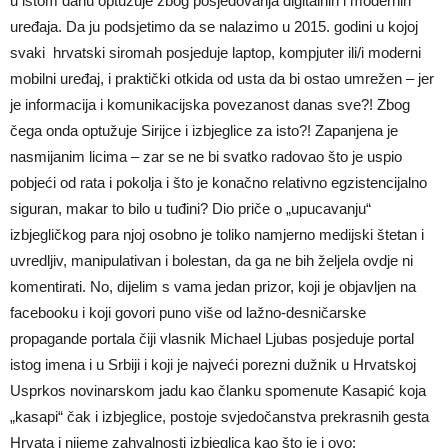
u istom dahu optužuje zbog posjedovanja digitalnih i modernih
uređaja. Da ju podsjetimo da se nalazimo u 2015. godini u kojoj
svaki hrvatski siromah posjeduje laptop, kompjuter ili/i moderni
mobilni uređaj, i praktički otkida od usta da bi ostao umrežen – jer
je informacija i komunikacijska povezanost danas sve?! Zbog
čega onda optužuje Sirijce i izbjeglice za isto?! Zapanjena je
nasmijanim licima – zar se ne bi svatko radovao što je uspio
pobjeći od rata i pokolja i što je konačno relativno egzistencijalno
siguran, makar to bilo u tuđini? Dio priče o „upucavanju“
izbjegličkog para njoj osobno je toliko namjerno medijski štetan i
uvredljiv, manipulativan i bolestan, da ga ne bih željela ovdje ni
komentirati. No, dijelim s vama jedan prizor, koji je objavljen na
facebooku i koji govori puno više od lažno-desničarske
propagande portala čiji vlasnik Michael Ljubas posjeduje portal
istog imena i u Srbiji i koji je najveći porezni dužnik u Hrvatskoj
Usprkos novinarskom jadu kao članku spomenute Kasapić koja
„kasapi“ čak i izbjeglice, postoje svjedočanstva prekrasnih gesta
Hrvata i nijeme zahvalnosti izbjeglica kao što je i ovo: