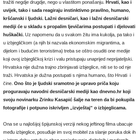
tražiti negdje drugdje, nego u vlastitom ponašanju.
Hrvati, kao i
uvijek, tako i sada reagiraju instinktivno pravilno, humano,
kršćanski i ljudski. Lažni desničari, kao i lažni desničarski
mediji će u skladu s propalim ljevičarima postupati i djelovati
huškački.
Uz napomenu da u svakom žitu ima kukolja, pa tako i
u izbjegličkom (a njih bi nazvala ekonomskim migrantima, a
dijelom i budućim teroristima) treba se oštro osuditi one medije
koji ovoj izbjegličkoj krizi i valu pristupaju unaprijed neprijateljski.
Hrvatska nije dužna trajno zbrinjavati izbjeglice, niti se to od nje
traži. Hrvatska je dužna postupati s njima humano, što Hrvati i
čine.
Ono što je ljudski sramotno je upravo priča koju
proguravaju navodni desničarski mediji kao dnevno.hr koji
svoju novinarku Zrinku Kasapić šalje na teren da bi pokupila
fotografije i potpuno iskrivljen „izvještaj“ o izbjeglicama.
Ona se u najlošijoj špijunskoj verziji nekog jeftinog filma ubacuje
među izbjeglice, posuđuje im svoj mobitel za slanje poruka dok ih