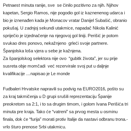
Petnaest minuta ranije, sve se činilo pozitivno za njih. Njihov
kapetan, Sergio Ramos, nije pogodio gol iz kaznenenog udarca i
bio je iznenađen kada je Monacov vratar Danijel Subašić, obranio
pokušaj. U zadnjoj sekundi utakmice, napadač Nikola Kalinić
spriječio je izjednačenje na njegovoj gol liniji. Perišić je potom
svukao dres ponovo, nekažnjeno grleći svoje partnere.
Španjolska loša vjera u sebe je kažnjena.
Za španjolskog selektora nije ovo “gubitk života”, jer su prije
susreta obje momčadi već rezervirale svoj put u daljnje
kvalifikacije …napisao je Le monde
Fudbaleri Hrvatske napravili su podvig na EURO2016, pošto su
za kraj takmičenja u D grupi srušili reprezentaciju Španije
preokretom sa 2:1, i to sa drugim timom, i golom Ivana Perišića tri
minuta pre kraja. Tako će “vatreni” sa prvog mesta u osminu
finala, dok će “furija” morati protiv Italije da nastavi odbranu trona.-
vrlo šturo prenose Srbi utakmicu.