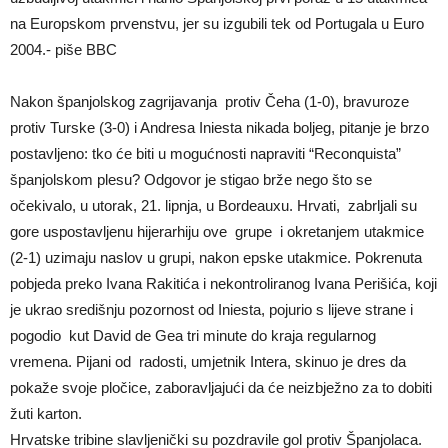
na Europskom prvenstvu, jer su izgubili tek od Portugala u Euro
2004.- piše BBC
Nakon španjolskog zagrijavanja protiv Čeha (1-0), bravuroze
protiv Turske (3-0) i Andresa Iniesta nikada boljeg, pitanje je brzo
postavljeno: tko će biti u mogućnosti napraviti “Reconquista”
španjolskom plesu? Odgovor je stigao brže nego što se
očekivalo, u utorak, 21. lipnja, u Bordeauxu. Hrvati, zabrljali su
gore uspostavljenu hijerarhiju ove grupe i okretanjem utakmice
(2-1) uzimaju naslov u grupi, nakon epske utakmice. Pokrenuta
pobjeda preko Ivana Rakitića i nekontroliranog Ivana Perišića, koji
je ukrao središnju pozornost od Iniesta, pojurio s lijeve strane i
pogodio kut David de Gea tri minute do kraja regularnog
vremena. Pijani od radosti, umjetnik Intera, skinuo je dres da
pokaže svoje pločice, zaboravljajući da će neizbježno za to dobiti
žuti karton.
Hrvatske tribine slavljenički su pozdravile gol protiv Španjolaca.