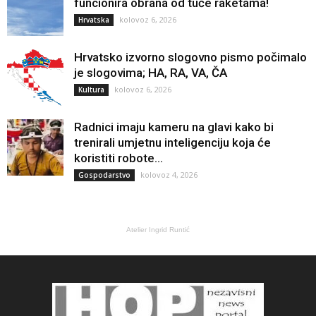
funcionira obrana od tuče raketama!
kolovoz 6, 2026
Hrvatska
Hrvatsko izvorno slogovno pismo počimalo
je slogovima; HA, RA, VA, ČA
kolovoz 6, 2026
Kultura
Radnici imaju kameru na glavi kako bi
trenirali umjetnu inteligenciju koja će
koristiti robote...
kolovoz 4, 2026
Gospodarstvo
Atelier Ingrid Runtić