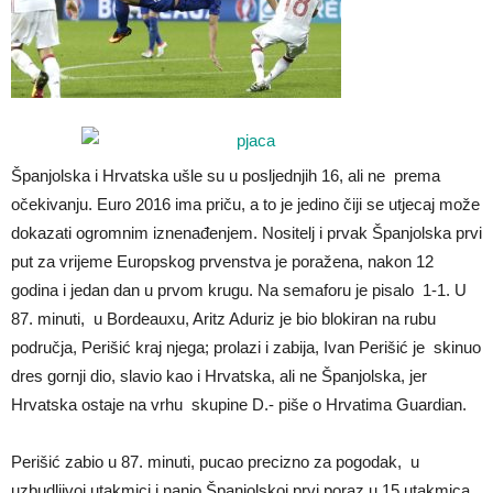
Španjolska i Hrvatska ušle su u posljednjih 16, ali ne prema
očekivanju. Euro 2016 ima priču, a to je jedino čiji se utjecaj može
dokazati ogromnim iznenađenjem. Nositelj i prvak Španjolska prvi
put za vrijeme Europskog prvenstva je poražena, nakon 12
godina i jedan dan u prvom krugu. Na semaforu je pisalo 1-1. U
87. minuti, u Bordeauxu, Aritz Aduriz je bio blokiran na rubu
područja, Perišić kraj njega; prolazi i zabija, Ivan Perišić je skinuo
dres gornji dio, slavio kao i Hrvatska, ali ne Španjolska, jer
Hrvatska ostaje na vrhu skupine D.- piše o Hrvatima Guardian.
Perišić zabio u 87. minuti, pucao precizno za pogodak, u
uzbudljivoj utakmici i nanio Španjolskoj prvi poraz u 15 utakmica