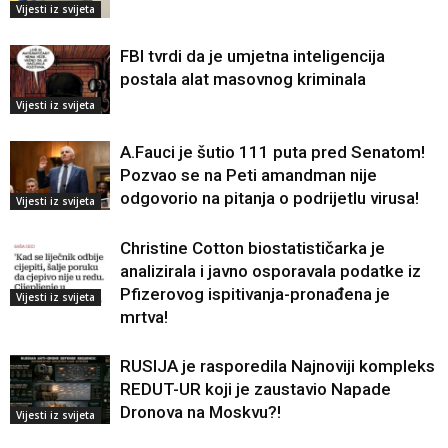
Vijesti iz svijeta
FBI tvrdi da je umjetna inteligencija
postala alat masovnog kriminala
Vijesti iz svijeta
A.Fauci je šutio 111 puta pred Senatom!
Pozvao se na Peti amandman nije
odgovorio na pitanja o podrijetlu virusa!
Vijesti iz svijeta
Christine Cotton biostatističarka je
analizirala i javno osporavala podatke iz
Pfizerovog ispitivanja-pronađena je
Vijesti iz svijeta
mrtva!
RUSIJA je rasporedila Najnoviji kompleks
REDUT-UR koji je zaustavio Napade
Dronova na Moskvu?!
Vijesti iz svijeta