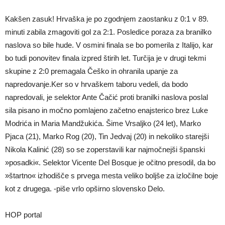
Kakšen zasuk! Hrvaška je po zgodnjem zaostanku z 0:1 v 89.
minuti zabila zmagoviti gol za 2:1. Posledice poraza za branilko
naslova so bile hude. V osmini finala se bo pomerila z Italijo, kar
bo tudi ponovitev finala izpred štirih let. Turčija je v drugi tekmi
skupine z 2:0 premagala Češko in ohranila upanje za
napredovanje.Ker so v hrvaškem taboru vedeli, da bodo
napredovali, je selektor Ante Čačić proti branilki naslova poslal
sila pisano in močno pomlajeno začetno enajsterico brez Luke
Modrića in Maria Mandžukića. Šime Vrsaljko (24 let), Marko
Pjaca (21), Marko Rog (20), Tin Jedvaj (20) in nekoliko starejši
Nikola Kalinić (28) so se zoperstavili kar najmočnejši španski
»posadki«. Selektor Vicente Del Bosque je očitno presodil, da bo
»štartno« izhodišče s prvega mesta veliko boljše za izločilne boje
kot z drugega. -piše vrlo opširno slovensko Delo.
HOP portal