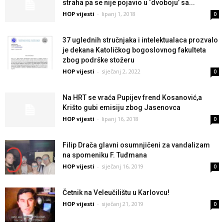
straha pa se nije pojavio u ‘dvoboju’ sa...
HOP vijesti
-
lipanj 1, 2018
0
37 uglednih stručnjaka i intelektualaca prozvalo
je dekana Katoličkog bogoslovnog fakulteta
zbog podrške stožeru
HOP vijesti
-
siječanj 2, 2022
0
Na HRT se vraća Pupijev frend Kosanović,a
Krišto gubi emisiju zbog Jasenovca
HOP vijesti
-
lipanj 16, 2018
0
Filip Drača glavni osumnjičeni za vandalizam
na spomeniku F. Tuđmana
HOP vijesti
-
siječanj 16, 2019
0
Četnik na Veleučilištu u Karlovcu!
HOP vijesti
-
siječanj 21, 2019
0