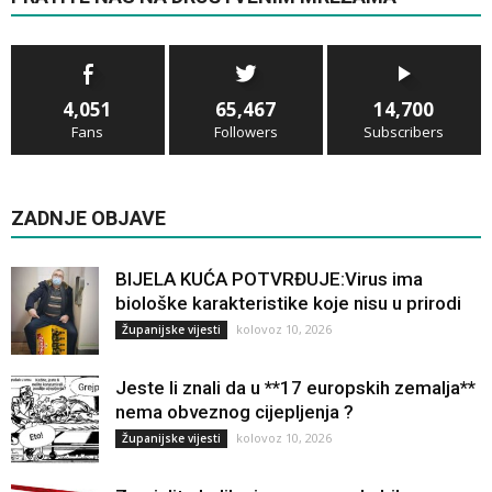
4,051
65,467
14,700
Fans
Followers
Subscribers
ZADNJE OBJAVE
BIJELA KUĆA POTVRĐUJE:Virus ima
biološke karakteristike koje nisu u prirodi
kolovoz 10, 2026
Županijske vijesti
Jeste li znali da u **17 europskih zemalja**
nema obveznog cijepljenja ?
kolovoz 10, 2026
Županijske vijesti