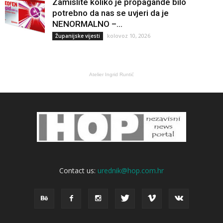
Zamislite koliko je propagande bilo
potrebno da nas se uvjeri da je
NENORMALNO –...
kolovoz 10, 2026
Županijske vijesti
Atelier Ingrid Runtić
Contact us:
urednik@hop.com.hr