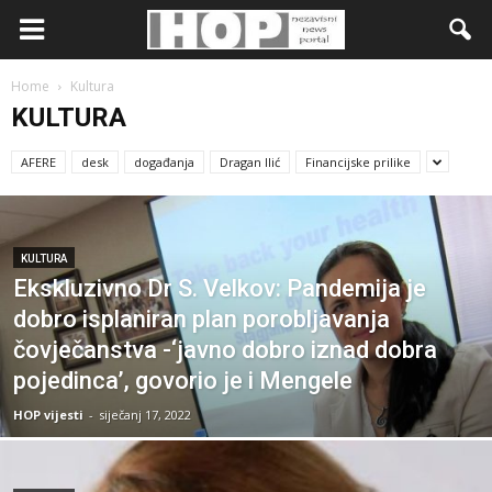
Home
Kultura
KULTURA
AFERE
desk
događanja
Dragan Ilić
Financijske prilike
KULTURA
Ekskluzivno Dr S. Velkov: Pandemija je
dobro isplaniran plan porobljavanja
čovječanstva -‘javno dobro iznad dobra
pojedinca’, govorio je i Mengele
HOP vijesti
-
siječanj 17, 2022