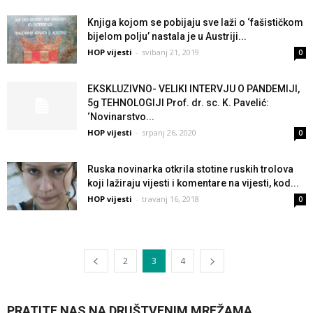
Knjiga kojom se pobijaju sve laži o ‘fašističkom
bijelom polju’ nastala je u Austriji...
HOP vijesti
-
svibanj 21, 2019
0
EKSKLUZIVNO- VELIKI INTERVJU O PANDEMIJI,
5g TEHNOLOGIJI Prof. dr. sc. K. Pavelić:
‘Novinarstvo...
HOP vijesti
-
srpanj 26, 2020
0
Ruska novinarka otkrila stotine ruskih trolova
koji lažiraju vijesti i komentare na vijesti, kod...
HOP vijesti
-
travanj 16, 2018
0
2
3
4
PRATITE NAS NA DRUŠTVENIM MREŽAMA