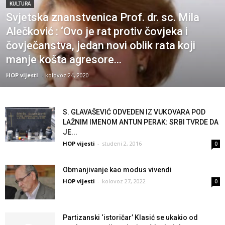
KULTURA
Svjetska znanstvenica Prof. dr. sc. Mila
Alečković : ‘Ovo je rat protiv čovjeka i
čovječanstva, jedan novi oblik rata koji
manje košta agresore...
HOP vijesti
-
kolovoz 24, 2020
S. GLAVAŠEVIĆ ODVEDEN IZ VUKOVARA POD
LAŽNIM IMENOM ANTUN PERAK: SRBI TVRDE DA
JE...
HOP vijesti
-
studeni 2, 2016
0
Obmanjivanje kao modus vivendi
HOP vijesti
-
kolovoz 27, 2022
0
Partizanski ‘istoričar’ Klasić se ukakio od