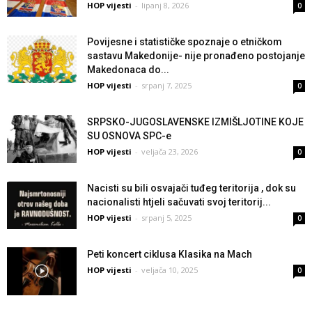
HOP vijesti
-
lipanj 8, 2026
0
Povijesne i statističke spoznaje o etničkom
sastavu Makedonije- nije pronađeno postojanje
Makedonaca do...
HOP vijesti
-
srpanj 7, 2025
0
SRPSKO-JUGOSLAVENSKE IZMIŠLJOTINE KOJE
SU OSNOVA SPC-e
HOP vijesti
-
veljača 23, 2026
0
Nacisti su bili osvajači tuđeg teritorija , dok su
nacionalisti htjeli sačuvati svoj teritorij...
HOP vijesti
-
srpanj 5, 2025
0
Peti koncert ciklusa Klasika na Mach
HOP vijesti
-
veljača 10, 2025
0