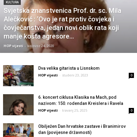
KULTURA
Svjetska znanstvenica Prof. dr. sc. Mila
Alečković : ‘Ovo je rat protiv čovjeka i
čovječanstva, jedan novi oblik rata koji
manje košta agresore...
HOP vijesti
-
kolovoz 24, 2020
Dva velika gitarista u Lisnskom
HOP vijesti
-
studeni 23, 2023
0
6. koncert ciklusa Klasika na Mach, pod
nazivom: 150. rodendan Kreislera i Ravela
HOP vijesti
-
travanj 25, 2025
0
Obilježen Dan hrvatske zastave i Branimirov
dan (povijesne državnosti)