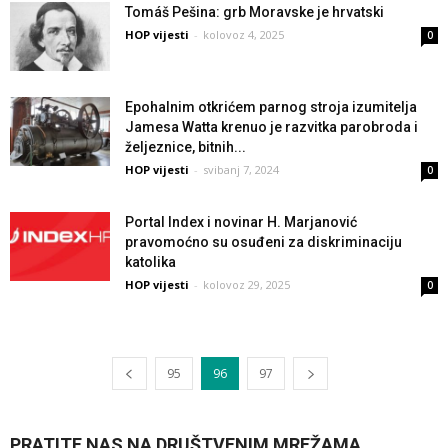
Tomáš Pešina: grb Moravske je hrvatski
HOP vijesti
-
kolovoz 4, 2025
0
Epohalnim otkrićem parnog stroja izumitelja
Jamesa Watta krenuo je razvitka parobroda i
željeznice, bitnih...
HOP vijesti
-
svibanj 7, 2024
0
Portal Index i novinar H. Marjanović
pravomoćno su osuđeni za diskriminaciju
katolika
HOP vijesti
-
kolovoz 29, 2025
0
95
96
97
PRATITE NAS NA DRUŠTVENIM MREŽAMA