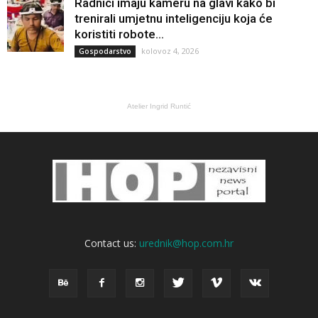
Radnici imaju kameru na glavi kako bi
trenirali umjetnu inteligenciju koja će
koristiti robote...
kolovoz 4, 2026
Gospodarstvo
Atelier Ingrid Runtić
Contact us:
urednik@hop.com.hr