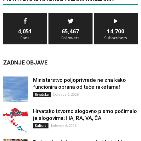
4,051
65,467
14,700
Fans
Followers
Subscribers
ZADNJE OBJAVE
Ministarstvo poljoprivrede ne zna kako
funcionira obrana od tuče raketama!
kolovoz 6, 2026
Hrvatska
Hrvatsko izvorno slogovno pismo počimalo
je slogovima; HA, RA, VA, ČA
kolovoz 6, 2026
Kultura