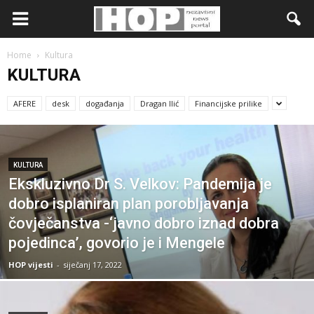
Home
Kultura
KULTURA
AFERE
desk
događanja
Dragan Ilić
Financijske prilike
KULTURA
Ekskluzivno Dr S. Velkov: Pandemija je
dobro isplaniran plan porobljavanja
čovječanstva -‘javno dobro iznad dobra
pojedinca’, govorio je i Mengele
HOP vijesti
-
siječanj 17, 2022