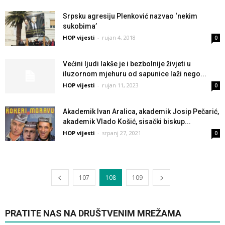
Srpsku agresiju Plenković nazvao ‘nekim
sukobima’
HOP vijesti
-
rujan 4, 2018
0
Većini ljudi lakše je i bezbolnije živjeti u
iluzornom mjehuru od sapunice laži nego...
HOP vijesti
-
rujan 11, 2023
0
Akademik Ivan Aralica, akademik Josip Pečarić,
akademik Vlado Košić, sisački biskup...
HOP vijesti
-
srpanj 27, 2021
0
107
108
109
PRATITE NAS NA DRUŠTVENIM MREŽAMA