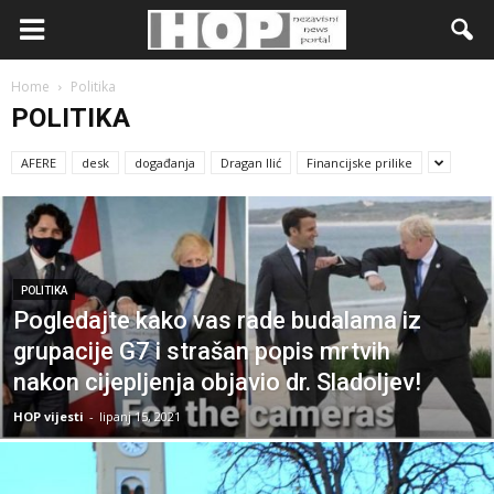
Home
Politika
POLITIKA
AFERE
desk
događanja
Dragan Ilić
Financijske prilike
POLITIKA
Pogledajte kako vas rade budalama iz
grupacije G7 i strašan popis mrtvih
nakon cijepljenja objavio dr. Sladoljev!
HOP vijesti
-
lipanj 15, 2021