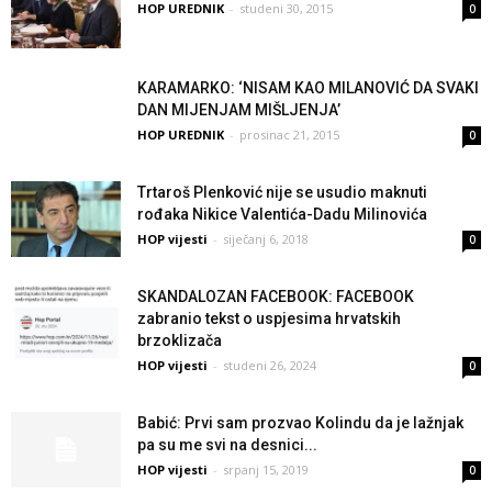
HOP UREDNIK
-
studeni 30, 2015
0
KARAMARKO: ‘NISAM KAO MILANOVIĆ DA SVAKI
DAN MIJENJAM MIŠLJENJA’
HOP UREDNIK
-
prosinac 21, 2015
0
Trtaroš Plenković nije se usudio maknuti
rođaka Nikice Valentića-Dadu Milinovića
HOP vijesti
-
siječanj 6, 2018
0
SKANDALOZAN FACEBOOK: FACEBOOK
zabranio tekst o uspjesima hrvatskih
brzoklizača
HOP vijesti
-
studeni 26, 2024
0
Babić: Prvi sam prozvao Kolindu da je lažnjak
pa su me svi na desnici...
HOP vijesti
-
srpanj 15, 2019
0