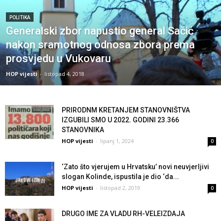
POLITIKA
Generalski zbor napustio general Sačić
nakon sramotnog odnosa zbora prema
prosvjedu u Vukovaru
HOP vijesti
-
listopad 4, 2018
PRIRODNM KRETANJEM STANOVNIŠTVA
IZGUBILI SMO U 2022. GODINI 23.366
STANOVNIKA
HOP vijesti
-
lipanj 1, 2024
0
‘Zato što vjerujem u Hrvatsku’ novi neuvjerljivi
slogan Kolinde, ispustila je dio ‘da...
HOP vijesti
-
listopad 2, 2019
0
DRUGO IME ZA VLADU RH-VELEIZDAJA