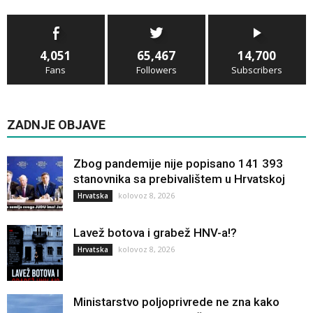
4,051
65,467
14,700
Fans
Followers
Subscribers
ZADNJE OBJAVE
Zbog pandemije nije popisano 141 393
stanovnika sa prebivalištem u Hrvatskoj
kolovoz 8, 2026
Hrvatska
Lavež botova i grabež HNV-a!?
kolovoz 8, 2026
Hrvatska
Ministarstvo poljoprivrede ne zna kako