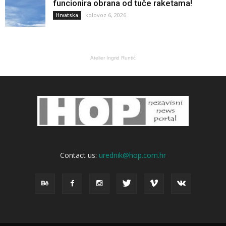
funcionira obrana od tuče raketama!
kolovoz 6, 2026
Hrvatska
Atelier Ingrid Runtić
Contact us:
urednik@hop.com.hr