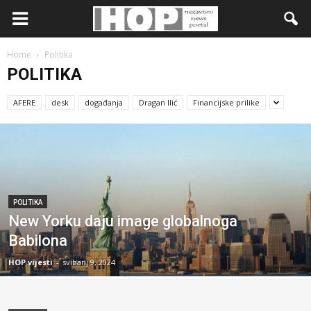
Home
Politika
POLITIKA
AFERE
desk
događanja
Dragan Ilić
Financijske prilike
POLITIKA
New Yorku daju image globalnoga
Babilona
HOP vijesti
-
svibanj 9, 2024