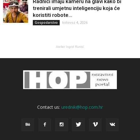
Radnici imaju kameru na glavi kako bi
trenirali umjetnu inteligenciju koja će
koristiti robote...
kolovoz 4, 2026
Gospodarstvo
Atelier Ingrid Runtić
Contact us:
urednik@hop.com.hr