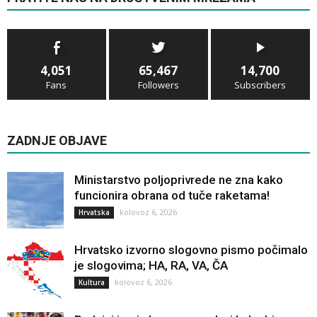
4,051
65,467
14,700
Fans
Followers
Subscribers
ZADNJE OBJAVE
Ministarstvo poljoprivrede ne zna kako
funcionira obrana od tuče raketama!
kolovoz 6, 2026
Hrvatska
Hrvatsko izvorno slogovno pismo počimalo
je slogovima; HA, RA, VA, ČA
kolovoz 6, 2026
Kultura