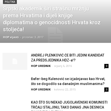
POLITIKA
Srpski akademik širi strašnu mržnju
prema Hrvatima i dijeli knjige
diplomatima o genocidnosti Hrvata kroz
stoljeća!
HOP vijesti
-
prosinac 3, 2017
ANDREJ PLENKOVIĆ ĆE BITI JEDINI KANDIDAT
ZA PREDSJEDNIKA HDZ-a!?
HOP UREDNIK
-
srpanj 6, 2016
0
Đafer-beg Kulenović se izjašnjavao kao Hrvat,
što se dogodilo sa današnjim muslimanima?
HOP UREDNIK
-
kolovoz 22, 2015
0
KAO ŠTO SU NEKAD JUGOLAVENSKI KOMUNISTI
TRČALI STALJINU, TAKO DANAS JNA DESNICA