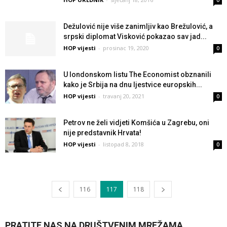
0
Dežulović nije više zanimljiv kao Brežulović, a
srpski diplomat Visković pokazao sav jad...
HOP vijesti
-
prosinac 19, 2020
0
U londonskom listu The Economist obznanili
kako je Srbija na dnu ljestvice europskih...
HOP vijesti
-
travanj 20, 2021
0
Petrov ne želi vidjeti Komšića u Zagrebu, oni
nije predstavnik Hrvata!
HOP vijesti
-
listopad 8, 2018
0
116
117
118
PRATITE NAS NA DRUŠTVENIM MREŽAMA