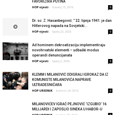
FAVORIZIRA PUTINA
HOP vijesti
-
travanj 13, 2016
0
Dr. sc. Z. Hasanbegović: ” 22. lipnja 1941. je dan
Hitlerovog napada na Sovjetski...
HOP vijesti
-
lipanj 23, 2026
0
Ad hominem dekroatizaciju implementiraju
novohrvatski elementi – udbaški modus
operandi denuncijanata
HOP vijesti
-
lipanj 2, 2026
0
KLEMM I MILANOVIĆ ODIGRALI IGROKAZ DA IZ
KOMUNISTE MILANOVIĆA NAPRAVE
ULTRADESNIČARA
HOP UREDNIK
-
kolovoz 24, 2016
0
MILANOVIĆEV IGRAČ PEJNOVIĆ ‘IZGUBIO’ 16
MILIJARDI I ZAPOSLIO SINEKA U HABOR-U
HOP UREDNIK
-
siječanj 18, 2016