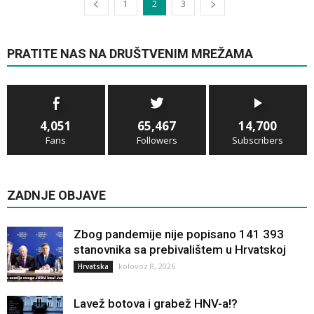
1
2
3
PRATITE NAS NA DRUŠTVENIM MREŽAMA
4,051
65,467
14,700
Fans
Followers
Subscribers
ZADNJE OBJAVE
Zbog pandemije nije popisano 141 393
stanovnika sa prebivalištem u Hrvatskoj
kolovoz 8, 2026
Hrvatska
Lavež botova i grabež HNV-a!?