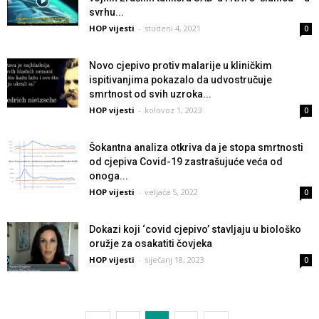
svrhu...
HOP vijesti
-
studeni 4, 2021
0
Novo cjepivo protiv malarije u kliničkim
ispitivanjima pokazalo da udvostručuje
smrtnost od svih uzroka...
HOP vijesti
-
kolovoz 1, 2023
0
Šokantna analiza otkriva da je stopa smrtnosti
od cjepiva Covid-19 zastrašujuće veća od
onoga...
HOP vijesti
-
veljača 5, 2022
0
Dokazi koji ‘covid cjepivo’ stavljaju u biološko
oružje za osakatiti čovjeka
HOP vijesti
-
siječanj 18, 2023
0