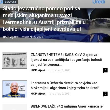
ZNANOST
Sladoljev stručno pomeo pod sa
medijskim sluganima u svezi
Ivermectina, u Austriji priznali da u
bolnici više cijepljeni završavaju!
HOP vijesti
-
studeni 25, 2021
ZNANSTVENE TEME : SARS-CoV-2 cjepiva -
lijekovi na bazi antitijela i pogoršanje bolesti
uslijed fenomena...
HOP vijesti
-
prosinac 8, 2021
0
Literatura s Oxforda detektira čovjeka kao
biokemijski algoritam kojeg treba hakirati!
HOP vijesti
-
prosinac 7, 2021
0
BIDENOVE LAŽI: 74,2 milijuna Amerikanaca je