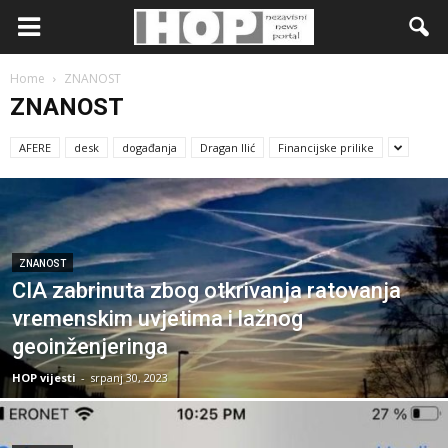
Home
ZNANOST
ZNANOST
AFERE
desk
događanja
Dragan Ilić
Financijske prilike
ZNANOST
CIA zabrinuta zbog otkrivanja ratovanja
vremenskim uvjetima i lažnog
geoinženjeringa
HOP vijesti
-
srpanj 30, 2023