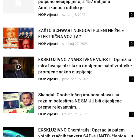
potpuno necijepljeno, a 157 milijuna
Amerikanaca odbilo je...
HOP vijesti
-
svibanj 6, 2022
0
ZAŠTO SCHWAB I NJEGOVI PULENI NE ŽELE
ELEKTRIČNA VOZILA?
HOP vijesti
-
siječanj 27, 2023
0
EKSKLUZIVNO ZNANSTVENE VIJESTI: Opsežna
istraživanja otkrila su dosljedne patofiziološke
promjene nakon cijepljenja
HOP vijesti
-
prosinac 15, 2021
0
Skandal: Osobe lošeg imunosustava i sa
raznim bolestima NE SMIJU biti cijepljene
prema relevantnim...
HOP vijesti
-
travanj 25, 2022
0
EKSKLUZIVNO Chemtrails: Operacija putem
vojnih zračnih tankera SAD-a i NATO-članica – u