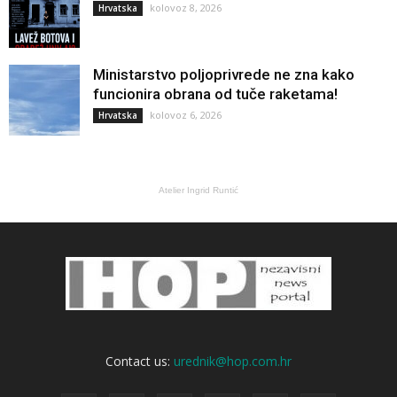
kolovoz 8, 2026
Hrvatska
Ministarstvo poljoprivrede ne zna kako
funcionira obrana od tuče raketama!
kolovoz 6, 2026
Hrvatska
Atelier Ingrid Runtić
Contact us:
urednik@hop.com.hr