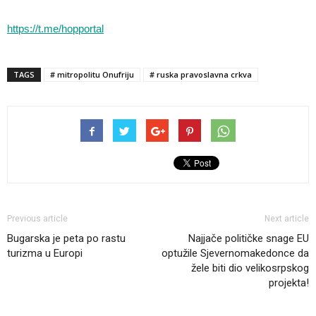
https://t.me/hopportal
TAGS
# mitropolitu Onufriju
# ruska pravoslavna crkva
Previous article
Next article
Bugarska je peta po rastu
Najjače političke snage EU
turizma u Europi
optužile Sjevernomakedonce da
žele biti dio velikosrpskog
projekta!