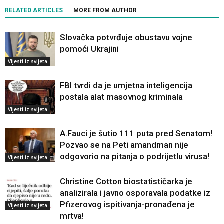
RELATED ARTICLES
MORE FROM AUTHOR
Slovačka potvrđuje obustavu vojne
pomoći Ukrajini
Vijesti iz svijeta
FBI tvrdi da je umjetna inteligencija
postala alat masovnog kriminala
Vijesti iz svijeta
A.Fauci je šutio 111 puta pred Senatom!
Pozvao se na Peti amandman nije
odgovorio na pitanja o podrijetlu virusa!
Vijesti iz svijeta
Christine Cotton biostatističarka je
analizirala i javno osporavala podatke iz
Pfizerovog ispitivanja-pronađena je
Vijesti iz svijeta
mrtva!