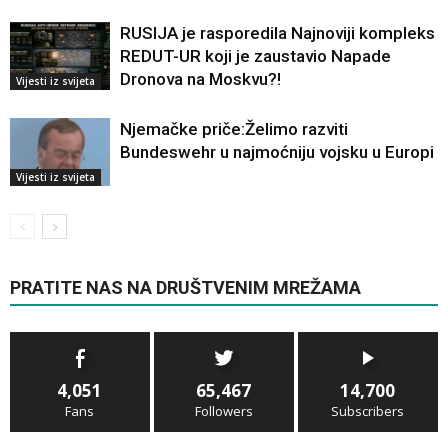
RUSIJA je rasporedila Najnoviji kompleks
REDUT-UR koji je zaustavio Napade
Dronova na Moskvu?!
Vijesti iz svijeta
Njemačke priče:Želimo razviti
Bundeswehr u najmoćniju vojsku u Europi
Vijesti iz svijeta
PRATITE NAS NA DRUŠTVENIM MREŽAMA
4,051
65,467
14,700
Fans
Followers
Subscribers