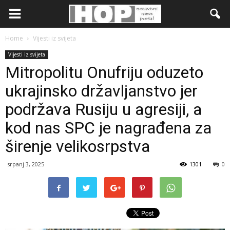
Home
Vijesti iz svijeta
Vijesti iz svijeta
Mitropolitu Onufriju oduzeto
ukrajinsko državljanstvo jer
podržava Rusiju u agresiji, a
kod nas SPC je nagrađena za
širenje velikosrpstva
srpanj 3, 2025
1301
0