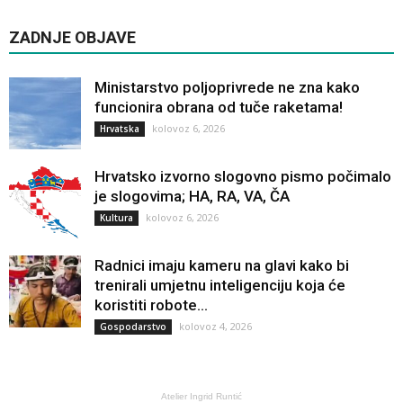
ZADNJE OBJAVE
Ministarstvo poljoprivrede ne zna kako
funcionira obrana od tuče raketama!
kolovoz 6, 2026
Hrvatska
Hrvatsko izvorno slogovno pismo počimalo
je slogovima; HA, RA, VA, ČA
kolovoz 6, 2026
Kultura
Radnici imaju kameru na glavi kako bi
trenirali umjetnu inteligenciju koja će
koristiti robote...
kolovoz 4, 2026
Gospodarstvo
Atelier Ingrid Runtić