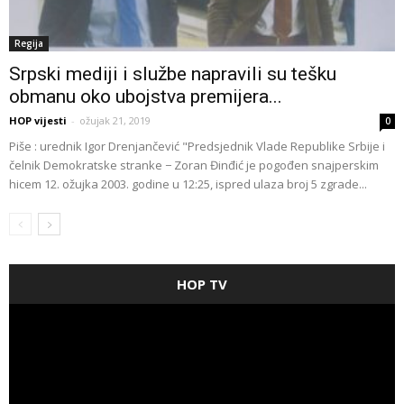
Regija
Srpski mediji i službe napravili su tešku
obmanu oko ubojstva premijera...
HOP vijesti
-
ožujak 21, 2019
0
Piše : urednik Igor Drenjančević "Predsjednik Vlade Republike Srbije i
čelnik Demokratske stranke − Zoran Đinđić je pogođen snajperskim
hicem 12. ožujka 2003. godine u 12:25, ispred ulaza broj 5 zgrade...
HOP TV