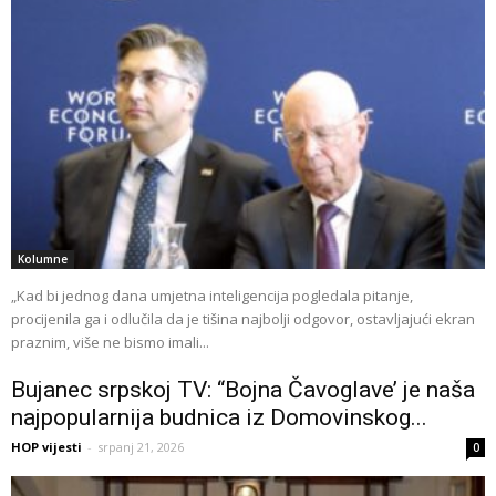
Kolumne
„Kad bi jednog dana umjetna inteligencija pogledala pitanje,
procijenila ga i odlučila da je tišina najbolji odgovor, ostavljajući ekran
praznim, više ne bismo imali...
Bujanec srpskoj TV: “Bojna Čavoglave’ je naša
najpopularnija budnica iz Domovinskog...
HOP vijesti
-
srpanj 21, 2026
0