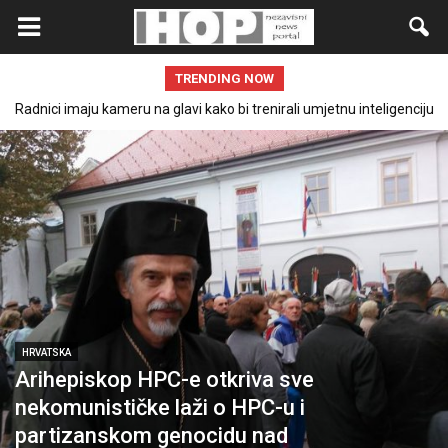
TRENDING NOW
Radnici imaju kameru na glavi kako bi trenirali umjetnu inteligenciju
Slovačka potvrđuje obustavu vojne pomoći Ukrajini
koja će koristiti robote u obliku čovjeka!
HRVATSKA
Arihepiskop HPC-e otkriva sve
nekomunističke laži o HPC-u i
partizanskom genocidu nad