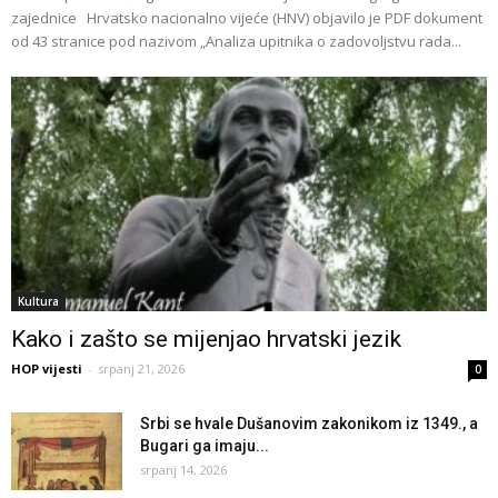
zajednice Hrvatsko nacionalno vijeće (HNV) objavilo je PDF dokument
od 43 stranice pod nazivom „Analiza upitnika o zadovoljstvu rada...
Kultura
Kako i zašto se mijenjao hrvatski jezik
HOP vijesti
-
srpanj 21, 2026
0
Srbi se hvale Dušanovim zakonikom iz 1349., a
Bugari ga imaju...
srpanj 14, 2026