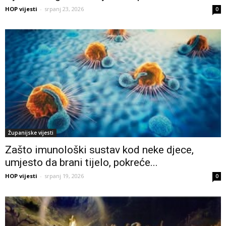
HOP vijesti
-
srpanj 23, 2026
0
Županijske vijesti
Zašto imunološki sustav kod neke djece,
umjesto da brani tijelo, pokreće...
HOP vijesti
-
srpanj 19, 2026
0