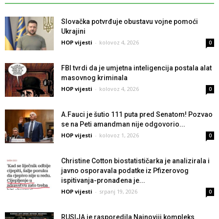
Slovačka potvrđuje obustavu vojne pomoći
Ukrajini
HOP vijesti
-
kolovoz 4, 2026
0
FBI tvrdi da je umjetna inteligencija postala alat
masovnog kriminala
HOP vijesti
-
kolovoz 4, 2026
0
A.Fauci je šutio 111 puta pred Senatom! Pozvao
se na Peti amandman nije odgovorio...
HOP vijesti
-
kolovoz 1, 2026
0
Christine Cotton biostatističarka je analizirala i
javno osporavala podatke iz Pfizerovog
ispitivanja-pronađena je...
HOP vijesti
-
srpanj 19, 2026
0
RUSIJA je rasporedila Najnoviji kompleks