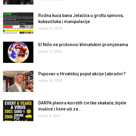
Rodna kuća bana Jelačića u grotlu spinova,
kukavičluka i manipulacije
srpanj 27, 2026
El Niño ne pridonosi klimatskim promjenama
srpanj 17, 2026
Pupovac u Hrvatskoj poput akcije Labrador?
srpanj 10, 2026
DARPA planira koristiti cvrčke skakače, bijele
mušice i lisne uši za...
srpanj 6, 2026