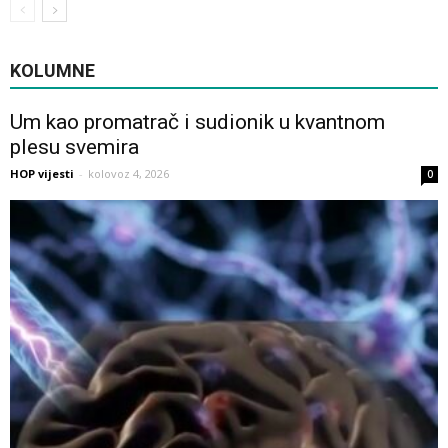
KOLUMNE
Um kao promatrač i sudionik u kvantnom
plesu svemira
HOP vijesti
-
kolovoz 4, 2026
0