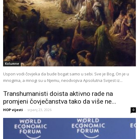
Kolumne
Uspon vodi čovjeka da bude bogat samo u sebi. Sve je Bog, On je u
mnogima, a mnogi su u Njemu, neodvojiva Apsolutna Svijest iz...
Transhumanisti doista aktivno rade na
promjeni čovječanstva tako da više ne...
HOP vijesti
-
srpanj 23, 2026
0