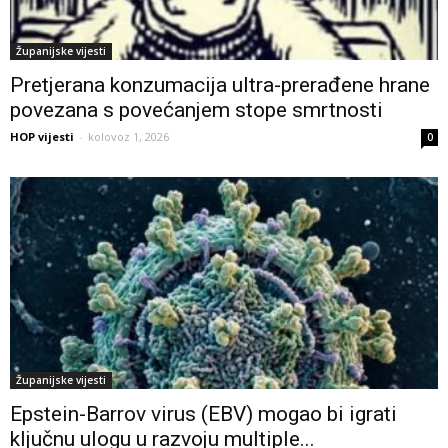
Županijske vijesti
Pretjerana konzumacija ultra-prerađene hrane
povezana s povećanjem stope smrtnosti
HOP vijesti
-
kolovoz 1, 2026
0
Županijske vijesti
Epstein-Barrov virus (EBV) mogao bi igrati
ključnu ulogu u razvoju multiple...