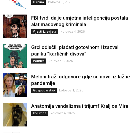
kolovoz 6, 2026
Kultura
FBI tvrdi da je umjetna inteligencija postala
alat masovnog kriminala
kolovoz 4, 2026
Vijesti iz svijeta
Grci odlučili plaćati gotovinom i izazvali
paniku “kartičnih divova”
kolovoz 1, 2026
Politika
Meloni traži odgovore gdje su novci iz lažne
pandemije
kolovoz 1, 2026
Gospodarstvo
Anatomija vandalizma i trijumf Kraljice Mira
kolovoz 4, 2026
Kolumne