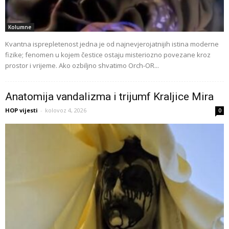
Kolumne
Kvantna isprepletenost jedna je od najnevjerojatnijih istina moderne
fizike; fenomen u kojem čestice ostaju misteriozno povezane kroz
prostor i vrijeme. Ako ozbiljno shvatimo Orch-OR...
Anatomija vandalizma i trijumf Kraljice Mira
HOP vijesti
-
kolovoz 4, 2026
0