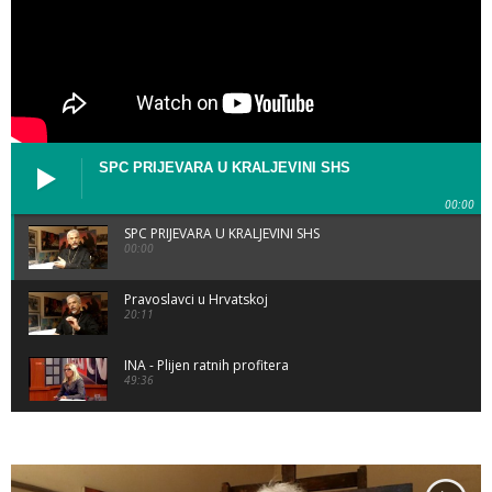
SPC PRIJEVARA U KRALJEVINI SHS
00:00
SPC PRIJEVARA U KRALJEVINI SHS
00:00
Pravoslavci u Hrvatskoj
20:11
INA - Plijen ratnih profitera
49:36
INGRID RUNTIĆ
17:56