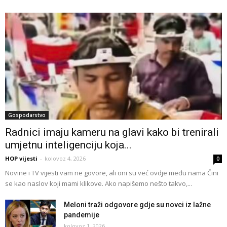
Gospodarstvo
Radnici imaju kameru na glavi kako bi trenirali
umjetnu inteligenciju koja...
HOP vijesti
-
kolovoz 4, 2026
0
Novine i TV vijesti vam ne govore, ali oni su već ovdje među nama Čini
se kao naslov koji mami klikove. Ako napišemo nešto takvo,...
Meloni traži odgovore gdje su novci iz lažne
pandemije
kolovoz 1, 2026