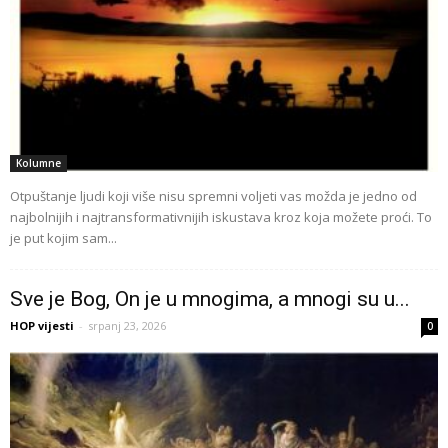
Kolumne
Otpuštanje ljudi koji više nisu spremni voljeti vas možda je jedno od
najbolnijih i najtransformativnijih iskustava kroz koja možete proći. To
je put kojim sam...
Sve je Bog, On je u mnogima, a mnogi su u...
HOP vijesti
-
srpanj 23, 2026
0