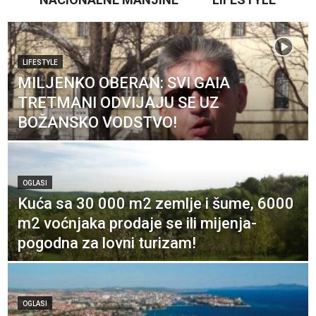
LIFESTYLE
MILJENKO OBERAN: SVI GAIA
TRETMANI ODVIJAJU SE UZ
BOŽANSKO VODSTVO!
OGLASI
Kuća sa 30 000 m2 zemlje i šume, 6000
m2 voćnjaka prodaje se ili mijenja-
pogodna za lovni turizam!
OGLASI