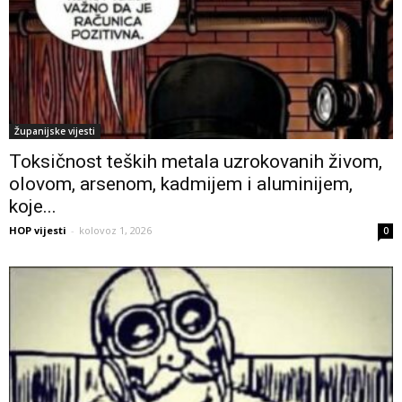
Županijske vijesti
Toksičnost teških metala uzrokovanih živom,
olovom, arsenom, kadmijem i aluminijem,
koje...
HOP vijesti
-
kolovoz 1, 2026
0