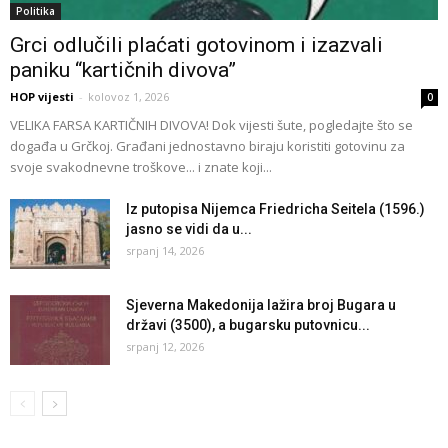
Politika
Grci odlučili plaćati gotovinom i izazvali
paniku “kartičnih divova”
HOP vijesti
-
kolovoz 1, 2026
0
VELIKA FARSA KARTIČNIH DIVOVA! Dok vijesti šute, pogledajte što se
događa u Grčkoj. Građani jednostavno biraju koristiti gotovinu za
svoje svakodnevne troškove... i znate koji...
Iz putopisa Nijemca Friedricha Seitela (1596.)
jasno se vidi da u...
srpanj 14, 2026
Sjeverna Makedonija lažira broj Bugara u
državi (3500), a bugarsku putovnicu...
srpanj 12, 2026