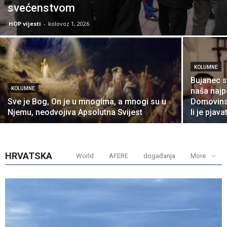
svećenstvom
HOP vijesti
-
kolovoz 1, 2026
KOLUMNE
Bujanec s
KOLUMNE
naša najp
Sve je Bog, On je u mnogima, a mnogi su u
Domovinsk
Njemu, neodvojiva Apsolutna Svijest
li je pjavat
HRVATSKA
World
AFERE
događanja
More