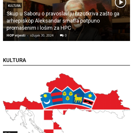
AFERE
Nekadašnji direktor INA-e razotkriva Milanovićeve
‘rijeke pravde’
HOP vijesti
-
ožujak 20, 2024
0
KULTURA