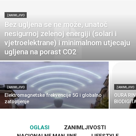
ZANIMLJIVO
Bez ugljena se ne može, unatoč
nesigurnoj zelenoj energiji (solari i
vjetroelektrane) i minimalnom utjecaju
ugljena na porast CO2
ZANIMLJIVO
ZANIMLJIVO
Elektromagnetske frekvencije 5G i globalno
OURA RIN
zatopljenje
BIODIGIT
OGLASI
ZANIMLJIVOSTI
NACIONALNE MANJINE
LIFESTYLE