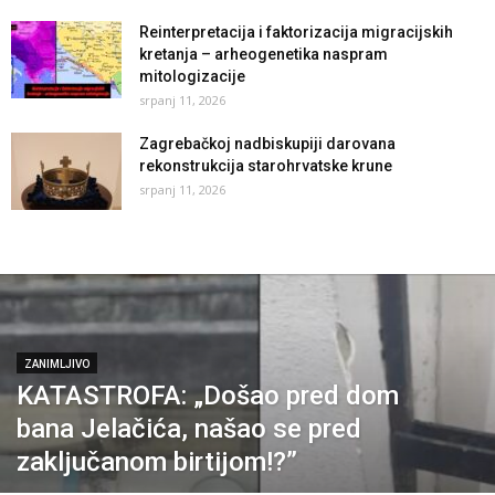
Reinterpretacija i faktorizacija migracijskih
kretanja – arheogenetika naspram
mitologizacije
srpanj 11, 2026
Zagrebačkoj nadbiskupiji darovana
rekonstrukcija starohrvatske krune
srpanj 11, 2026
ZANIMLJIVO
KATASTROFA: „Došao pred dom
bana Jelačića, našao se pred
zaključanom birtijom!?”