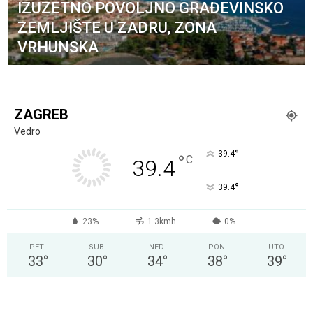
IZUZETNO POVOLJNO GRAĐEVINSKO
ZEMLJIŠTE U ZADRU, ZONA
VRHUNSKA
ZAGREB
Vedro
°
39.4
°
C
39.4
°
39.4
23%
1.3kmh
0%
PET
SUB
NED
PON
UTO
33
°
30
°
34
°
38
°
39
°