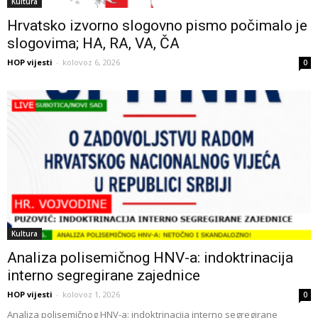
Kultura
Hrvatsko izvorno slogovno pismo počimalo je
slogovima; HA, RA, VA, ČA
HOP vijesti
-
kolovoz 6, 2026
0
Kultura
Analiza polisemičnog HNV-a: indoktrinacija
interno segregirane zajednice
HOP vijesti
-
kolovoz 1, 2026
0
Analiza polisemičnog HNV-a: indoktrinacija interno segregirane