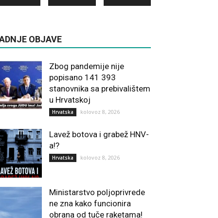
ADNJE OBJAVE
Zbog pandemije nije
popisano 141 393
stanovnika sa prebivalištem
u Hrvatskoj
kolovoz 8, 2026
Hrvatska
Lavež botova i grabež HNV-
a!?
kolovoz 8, 2026
Hrvatska
Ministarstvo poljoprivrede
ne zna kako funcionira
obrana od tuče raketama!