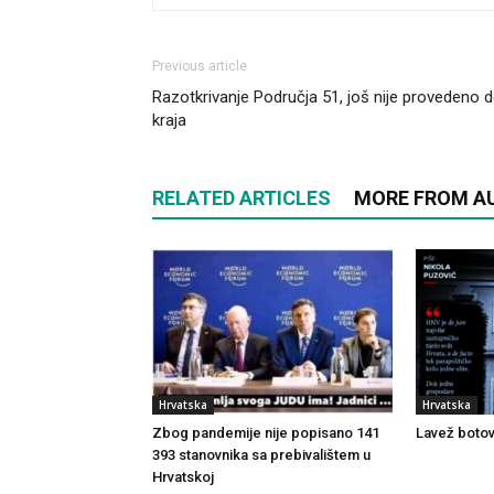
Previous article
Razotkrivanje Područja 51, još nije provedeno 
kraja
RELATED ARTICLES
MORE FROM A
Hrvatska
Hrvatska
Zbog pandemije nije popisano 141
Lavež botov
393 stanovnika sa prebivalištem u
Hrvatskoj