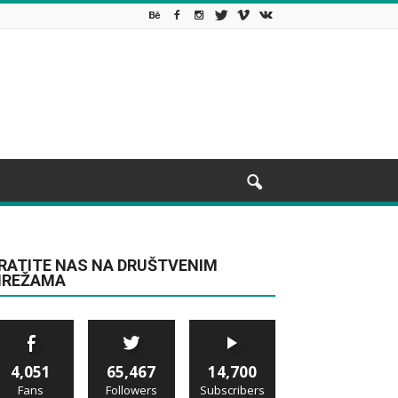
RATITE NAS NA DRUŠTVENIM
REŽAMA
4,051
65,467
14,700
Fans
Followers
Subscribers