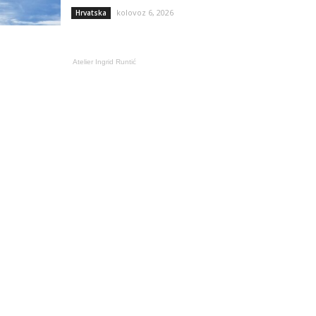
kolovoz 6, 2026
Hrvatska
Atelier Ingrid Runtić