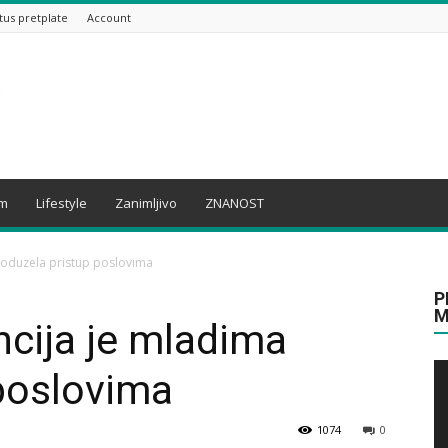
tus pretplate
Account
am
Lifestyle
Zanimljivo
ZNANOST
a oduzela pristup poslovima
P
M
ncija je mladima
poslovima
1074
0