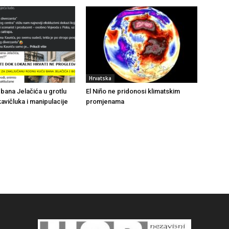
Hrvatska
bana Jelačića u grotlu
El Niño ne pridonosi klimatskim
avičluka i manipulacije
promjenama