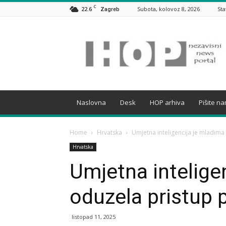
C
22.6
Subota, kolovoz 8, 2026
Sta
Zagreb
HOP
Naslovna
Desk
HOP arhiva
Pišite n
Home
Hrvatska
Umjetna inteligencija je mladim
Hrvatska
Umjetna intelige
oduzela pristup 
listopad 11, 2025