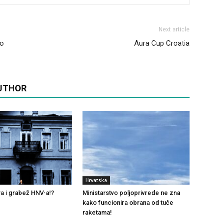
Next article
do
Aura Cup Croatia
UTHOR
Hrvatska
a i grabež HNV-a!?
Ministarstvo poljoprivrede ne zna
kako funcionira obrana od tuče
raketama!