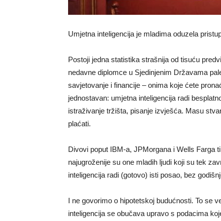
Umjetna inteligencija je mladima oduzela pristu
Postoji jedna statistika strašnija od tisuću pr
nedavne diplomce u Sjedinjenim Državama pale 
savjetovanje i financije – onima koje ćete prona
jednostavan: umjetna inteligencija radi besplatno
istraživanje tržišta, pisanje izvješća. Masu stva
plaćati.
Divovi poput IBM-a, JPMorgana i Wells Farga ti
najugroženije su one mladih ljudi koji su tek zav
inteligencija radi (gotovo) isti posao, bez god
I ne govorimo o hipotetskoj budućnosti. To se 
inteligencija se obučava upravo s podacima koje 