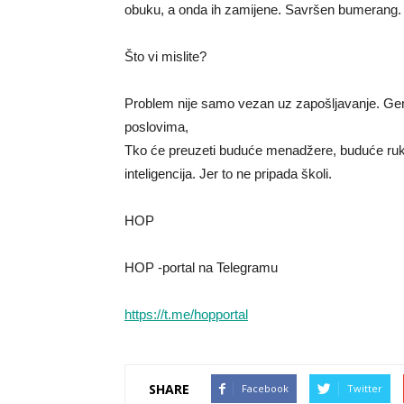
obuku, a onda ih zamijene. Savršen bumerang.
Što vi mislite?
Problem nije samo vezan uz zapošljavanje. Gene
poslovima,
Tko će preuzeti buduće menadžere, buduće ruko
inteligencija. Jer to ne pripada školi.
HOP
HOP -portal na Telegramu
https://t.me/hopportal
SHARE
Facebook
Twitter