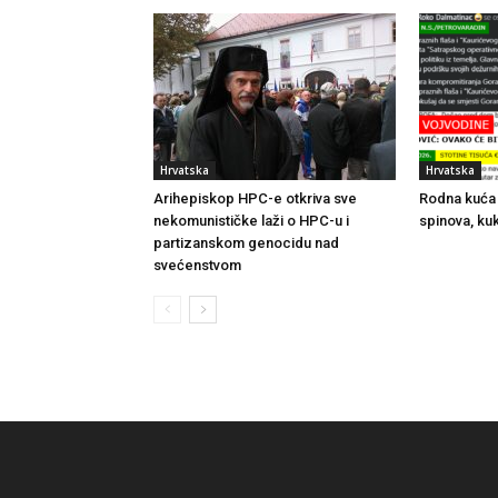
Hrvatska
Hrvatska
Arihepiskop HPC-e otkriva sve
Rodna kuća 
nekomunističke laži o HPC-u i
spinova, kuk
partizanskom genocidu nad
svećenstvom