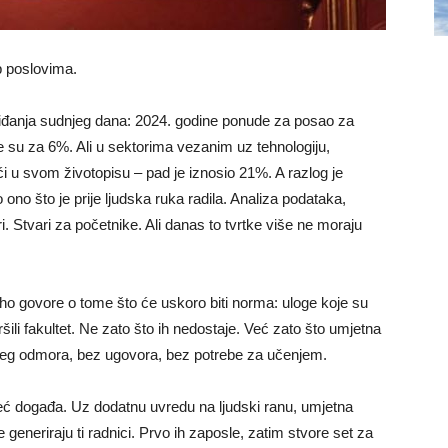
p poslovima.
edviđanja sudnjeg dana: 2024. godine ponude za posao za
su za 6%. Ali u sektorima vezanim uz tehnologiju,
ći u svom životopisu – pad je iznosio 21%. A razlog je
 ono što je prije ljudska ruka radila. Analiza podataka,
ri. Stvari za početnike. Ali danas to tvrtke više ne moraju
ho govore o tome što će uskoro biti norma: uloge koje su
ršili fakultet. Ne zato što ih nedostaje. Već zato što umjetna
išnjeg odmora, bez ugovora, bez potrebe za učenjem.
već događa. Uz dodatnu uvredu na ljudski ranu, umjetna
generiraju ti radnici. Prvo ih zaposle, zatim stvore set za