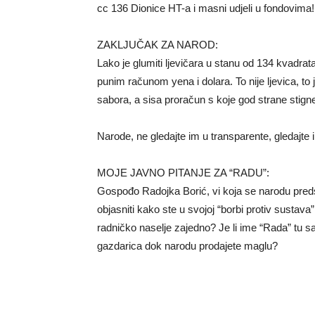
cc 136 Dionice HT-a i masni udjeli u fondovima!
ZAKLJUČAK ZA NAROD:
Lako je glumiti ljevičara u stanu od 134 kvadrata 
punim računom yena i dolara. To nije ljevica, to je
sabora, a sisa proračun s koje god strane stign
Narode, ne gledajte im u transparente, gleda
MOJE JAVNO PITANJE ZA “RADU”:
Gospođo Radojka Borić, vi koja se narodu preds
objasniti kako ste u svojoj “borbi protiv sustava”
radničko naselje zajedno? Je li ime “Rada” tu sa
gazdarica dok narodu prodajete maglu?