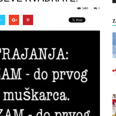
5480
0
er
Z