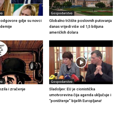
vo
Gospodarstvo
i odgovore gdje su novci
Globalno tržište poslovnih putovanja
ndemije
danas vrijedi više od 1,5 bilijuna
američkih dolara
vo
Gospodarstvo
ozila i zračenje
Sladoljev: EU je cionistička
umotvorevina čija agenda uključuje i
“poništenje” bijelih Europljana!