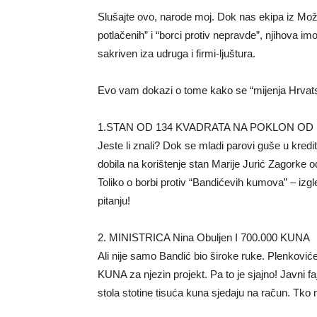
Slušajte ovo, narode moj. Dok nas ekipa iz Mož
potlačenih” i “borci protiv nepravde”, njihova im
sakriven iza udruga i firmi-ljuštura.
Evo vam dokazi o tome kako se “mijenja Hrvat
1.STAN OD 134 KVADRATA NA POKLON OD
Jeste li znali? Dok se mladi parovi guše u kred
dobila na korištenje stan Marije Jurić Zagorke
Toliko o borbi protiv “Bandićevih kumova” – izgl
pitanju!
2. MINISTRICA Nina Obuljen I 700.000 KUNA
Ali nije samo Bandić bio široke ruke. Plenkovićev
KUNA za njezin projekt. Pa to je sjajno! Javni
stola stotine tisuća kuna sjedaju na račun. Tko n