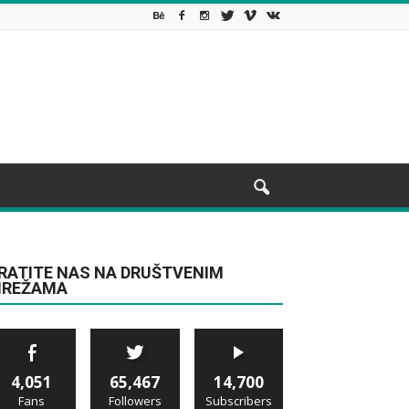
RATITE NAS NA DRUŠTVENIM
REŽAMA
4,051
65,467
14,700
Fans
Followers
Subscribers