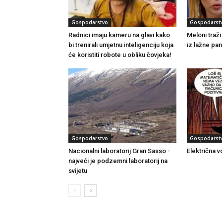
Gospodarstvo
Gospodarst
Radnici imaju kameru na glavi kako
Meloni traž
bi trenirali umjetnu inteligenciju koja
iz lažne pa
će koristiti robote u obliku čovjeka!
Gospodarstvo
Gospodarst
Nacionalni laboratorij Gran Sasso -
Električna v
najveći je podzemni laboratorij na
svijetu