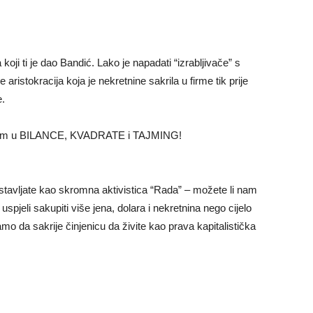
koji ti je dao Bandić. Lako je napadati “izrabljivače” s
 aristokracija koja je nekretnine sakrila u firme tik prije
e.
jte im u BILANCE, KVADRATE i TAJMING!
tavljate kao skromna aktivistica “Rada” – možete li nam
 uspjeli sakupiti više jena, dolara i nekretnina nego cijelo
mo da sakrije činjenicu da živite kao prava kapitalistička