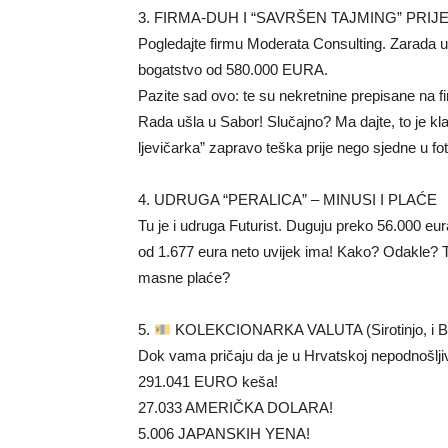
3. FIRMA-DUH I “SAVRŠEN TAJMING” PRI
Pogledajte firmu Moderata Consulting. Zarada u
bogatstvo od 580.000 EURA.
Pazite sad ovo: te su nekretnine prepisane na f
Rada ušla u Sabor! Slučajno? Ma dajte, to je kla
ljevičarka” zapravo teška prije nego sjedne u fot
4. UDRUGA “PERALICA” – MINUSI I PLAĆE
Tu je i udruga Futurist. Duguju preko 56.000 eur
od 1.677 eura neto uvijek ima! Kako? Odakle? T
masne plaće?
5.
KOLEKCIONARKA VALUTA (Sirotinjo, i Bo
Dok vama pričaju da je u Hrvatskoj nepodnošlji
291.041 EURO keša!
27.033 AMERIČKA DOLARA!
5.006 JAPANSKIH YENA!