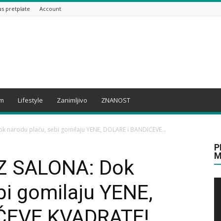
us pretplate
Account
am
Lifestyle
Zanimljivo
ZNANOST
k narodu plaču, sebi gomilaju YENE, DOLARE i BANDIĆEVE...
P
M
Z SALONA: Dok
bi gomilaju YENE,
ĆEVE KVADRATE!