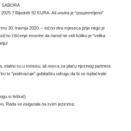
JE SABORA
 2025.? Bijednih 92 EURA. Ali unutra je “pospremljeno”
irmu 30. travnja 2020. – točno dva mjeseca prije nego je
sično čišćenje imovine da narod ne vidi koliko je “velika
elju!
a, stalno su u minusu, ali novca za plaću njezinog partnera
ko to “podmazuje” gubitašku udrugu da bi se isplaćivale
gu si teška!)
vo, Rada se osigurala na svim jezicima: