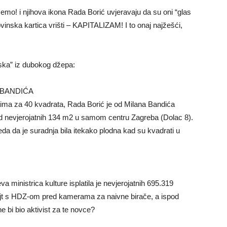
emo! i njihova ikona Rada Borić uvjeravaju da su oni “glas
ovinska kartica vrišti – KAPITALIZAM! I to onaj najžešći,
ska” iz dubokog džepa:
 BANDIĆA
itima za 40 kvadrata, Rada Borić je od Milana Bandića
 od nevjerojatnih 134 m2 u samom centru Zagreba (Dolac 8).
eda da je suradnja bila itekako plodna kad su kvadrati u
a ministrica kulture isplatila je nevjerojatnih 695.319
 fajt s HDZ-om pred kamerama za naivne birače, a ispod
e bi bio aktivist za te novce?