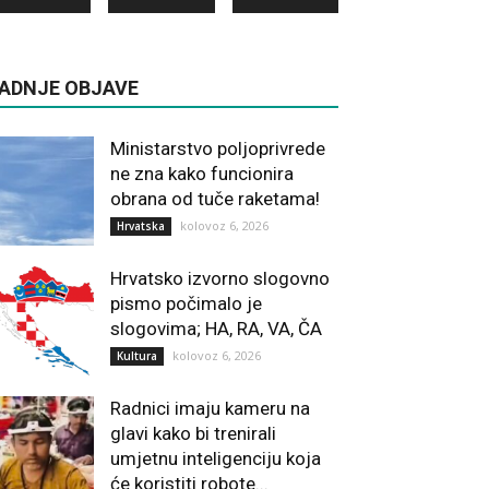
ADNJE OBJAVE
Ministarstvo poljoprivrede
ne zna kako funcionira
obrana od tuče raketama!
kolovoz 6, 2026
Hrvatska
Hrvatsko izvorno slogovno
pismo počimalo je
slogovima; HA, RA, VA, ČA
kolovoz 6, 2026
Kultura
Radnici imaju kameru na
glavi kako bi trenirali
umjetnu inteligenciju koja
će koristiti robote...