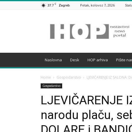
C
37.7
Petak, kolovoz 7, 2026
Stat
Zagreb
HOP
Naslovna
Desk
HOP arhiva
Pišite n
Home
Gospodarstvo
LJEVIČARENJE IZ SALONA: Do
Gospodarstvo
LJEVIČARENJE I
narodu plaču, se
DOLARE i BANDI