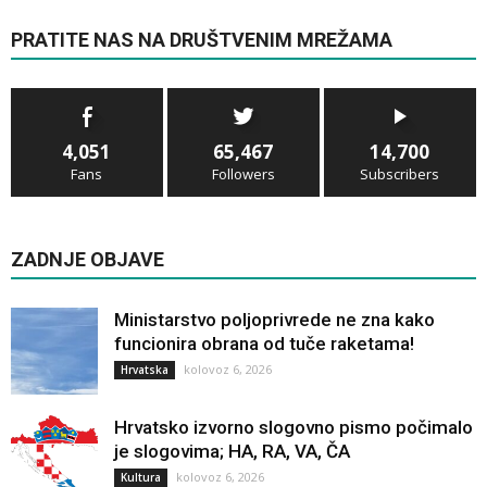
PRATITE NAS NA DRUŠTVENIM MREŽAMA
4,051
65,467
14,700
Fans
Followers
Subscribers
ZADNJE OBJAVE
Ministarstvo poljoprivrede ne zna kako
funcionira obrana od tuče raketama!
kolovoz 6, 2026
Hrvatska
Hrvatsko izvorno slogovno pismo počimalo
je slogovima; HA, RA, VA, ČA
kolovoz 6, 2026
Kultura