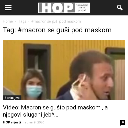
Home
Tags
#macron se guši pod maskom
Tag: #macron se guši pod maskom
Zanimljivo
Video: Macron se gušio pod maskom , a
njegovi slugani jeb*...
HOP vijesti
-
rujan 9, 2020
0