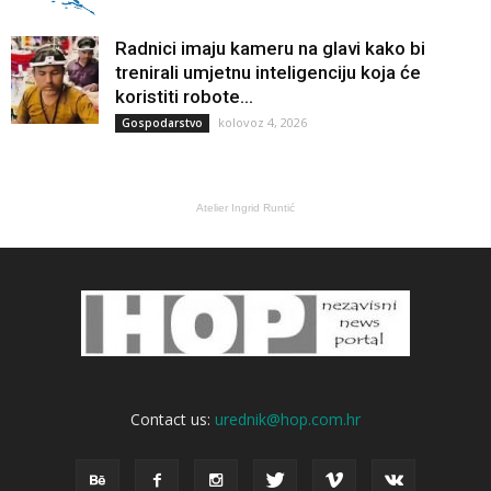
Radnici imaju kameru na glavi kako bi
trenirali umjetnu inteligenciju koja će
koristiti robote...
kolovoz 4, 2026
Gospodarstvo
Atelier Ingrid Runtić
Contact us:
urednik@hop.com.hr