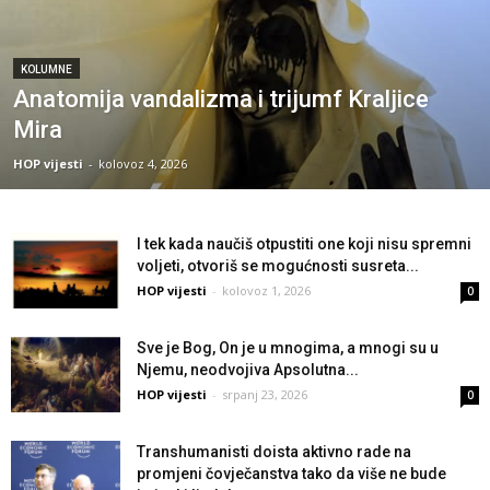
KOLUMNE
Anatomija vandalizma i trijumf Kraljice
Mira
HOP vijesti
-
kolovoz 4, 2026
I tek kada naučiš otpustiti one koji nisu spremni
voljeti, otvoriš se mogućnosti susreta...
HOP vijesti
-
kolovoz 1, 2026
0
Sve je Bog, On je u mnogima, a mnogi su u
Njemu, neodvojiva Apsolutna...
HOP vijesti
-
srpanj 23, 2026
0
Transhumanisti doista aktivno rade na
promjeni čovječanstva tako da više ne bude