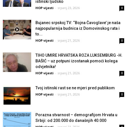
istinski ljudsko
HOP vijesti
-
srpanj 23, 2026
0
Bujanec srpskoj TV: “Bojna Čavoglave’ je naša
najpopularnija budnica iz Domovinskog rata i
to...
HOP vijesti
-
srpanj 21, 2026
0
TIHO UMIRE HRVATSKA ROZA LUKSEMBURG -H.
BAŠIĆ – uz potpuni izostanak pomoći kolega
odvjetnika!
HOP vijesti
-
srpanj 21, 2026
0
Tvoj istinski rast se ne mjeri pred publikom
HOP vijesti
-
srpanj 21, 2026
0
Porazna stvarnost – demografijom Hrvata u
Srbiji: od 200.000 do današnjih 40.000
HOP vijesti
-
srpanj 21, 2026