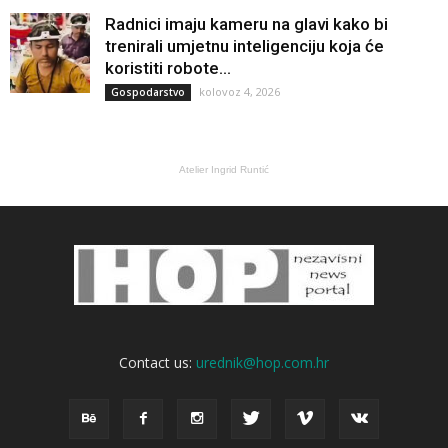
Radnici imaju kameru na glavi kako bi
trenirali umjetnu inteligenciju koja će
koristiti robote...
kolovoz 4, 2026
Gospodarstvo
Atelier Ingrid Runtić
Contact us:
urednik@hop.com.hr