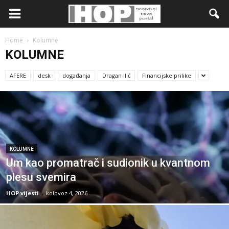
Home
Kolumne
KOLUMNE
AFERE
desk
događanja
Dragan Ilić
Financijske prilike
KOLUMNE
Um kao promatrač i sudionik u kvantnom
plesu svemira
HOP vijesti
-
kolovoz 4, 2026