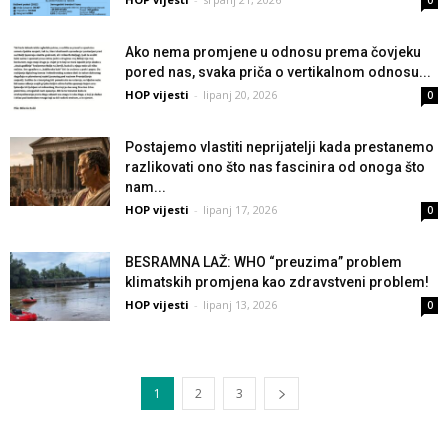
0
Ako nema promjene u odnosu prema čovjeku
pored nas, svaka priča o vertikalnom odnosu...
HOP vijesti
-
lipanj 20, 2026
0
Postajemo vlastiti neprijatelji kada prestanemo
razlikovati ono što nas fascinira od onoga što
nam...
HOP vijesti
-
lipanj 17, 2026
0
BESRAMNA LAŽ: WHO “preuzima” problem
klimatskih promjena kao zdravstveni problem!
HOP vijesti
-
lipanj 13, 2026
0
1
2
3