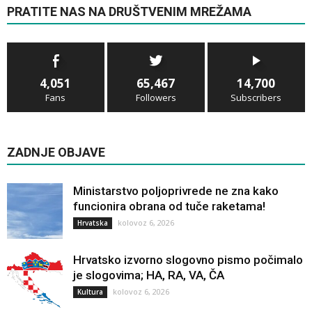
PRATITE NAS NA DRUŠTVENIM MREŽAMA
4,051
65,467
14,700
Fans
Followers
Subscribers
ZADNJE OBJAVE
Ministarstvo poljoprivrede ne zna kako
funcionira obrana od tuče raketama!
kolovoz 6, 2026
Hrvatska
Hrvatsko izvorno slogovno pismo počimalo
je slogovima; HA, RA, VA, ČA
kolovoz 6, 2026
Kultura