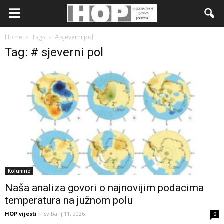
Home
Tags
# sjeverni pol
Tag: # sjeverni pol
Kolumne
Naša analiza govori o najnovijim podacima
temperatura na južnom polu
HOP vijesti
-
svibanj 11, 2026
0