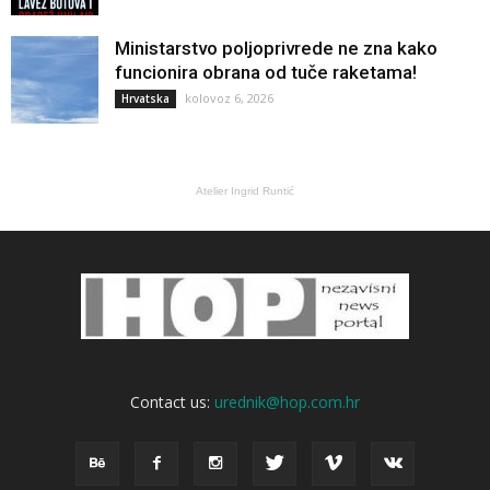
Ministarstvo poljoprivrede ne zna kako
funcionira obrana od tuče raketama!
kolovoz 6, 2026
Hrvatska
Atelier Ingrid Runtić
Contact us:
urednik@hop.com.hr