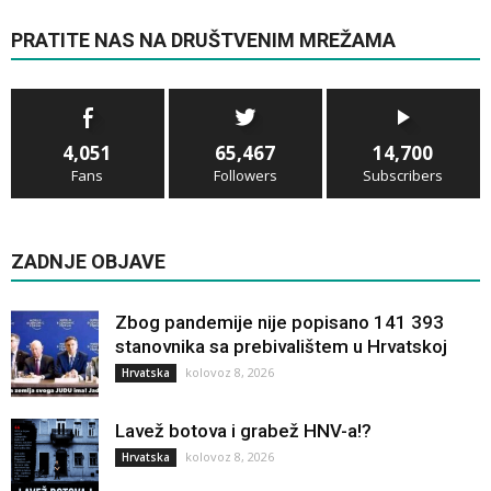
PRATITE NAS NA DRUŠTVENIM MREŽAMA
4,051
65,467
14,700
Fans
Followers
Subscribers
ZADNJE OBJAVE
Zbog pandemije nije popisano 141 393
stanovnika sa prebivalištem u Hrvatskoj
kolovoz 8, 2026
Hrvatska
Lavež botova i grabež HNV-a!?
kolovoz 8, 2026
Hrvatska