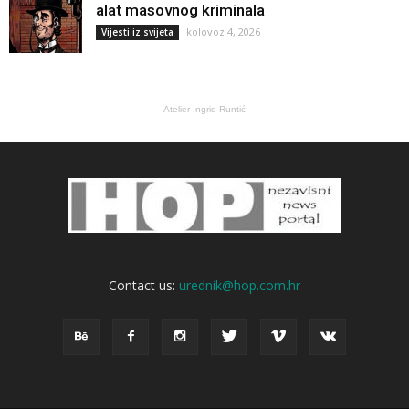
alat masovnog kriminala
kolovoz 4, 2026
Vijesti iz svijeta
Atelier Ingrid Runtić
Contact us:
urednik@hop.com.hr