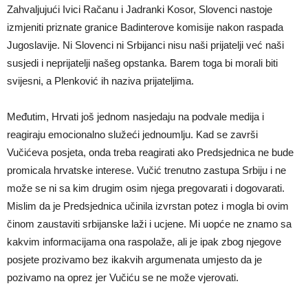
Zahvaljujući Ivici Račanu i Jadranki Kosor, Slovenci nastoje
izmjeniti priznate granice Badinterove komisije nakon raspada
Jugoslavije. Ni Slovenci ni Srbijanci nisu naši prijatelji već naši
susjedi i neprijatelji našeg opstanka. Barem toga bi morali biti
svijesni, a Plenković ih naziva prijateljima.
Međutim, Hrvati još jednom nasjedaju na podvale medija i
reagiraju emocionalno služeći jednoumlju. Kad se završi
Vučićeva posjeta, onda treba reagirati ako Predsjednica ne bude
promicala hrvatske interese. Vučić trenutno zastupa Srbiju i ne
može se ni sa kim drugim osim njega pregovarati i dogovarati.
Mislim da je Predsjednica učinila izvrstan potez i mogla bi ovim
činom zaustaviti srbijanske laži i ucjene. Mi uopće ne znamo sa
kakvim informacijama ona raspolaže, ali je ipak zbog njegove
posjete prozivamo bez ikakvih argumenata umjesto da je
pozivamo na oprez jer Vučiću se ne može vjerovati.