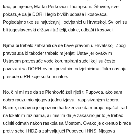
kao, primjerice, Marku Perkoviću Thompsoni. Štoviše, sve
pokazuje da je DORH leglo bivših udbaša i kosovaca.
Pogledajmo tko su najuticajniji odvjetnici u Hrvatskoj. Svi oni su
bili jugoslavenski državni tužitelji, dakle, udbaši i kosovci.
Njima bi trebalo zabraniti da se bave pravom u Hrvatskoj. Zbog
pravosuđa bi također trebalo mijenjati Ustav jer ovakvim
Ustavom pravosuđe vode korumpirani sudci koji su često
povezani sa DORH-ovim i privatnim odvjetnicima. Tako nastaju
presude u RH koje su kriminalne.
No, čini mi nse da se Plenković želi riješiti Pupovca, ako sam
dobro rauzumio njegovu jednu izjavu, raspisivanjem izbora.
Naime, nedavno je upozorio hadezeovce da moraju pojačati rad
na lokalnim razinama, ali mislim da je zakasnio jer to je trebao
učiniti odmah nakon raskola sa Mostom. Ovako je okrenuo birače
protiv sebe i HDZ-a zahvaljujući Pupovcu i HNS. Njegova