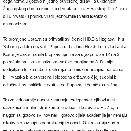
čega nema u gotovo ni jednoj suverenoj državi, a ukidanjem
Županijskog doma ukinuli su demokraciju u Hrvatskoj. Tim činom
su u hrvatsku politiku vratili jednoumlje i veliki ideološki
antagonizam.
Te promjene Ustava su prihvatili svi čelnici HDZ-a i izglasali ih u
Saboru pa tako dozvolili Pupovcu da vlada Hrvatskom. Jadranka
Kosor je čak smanjila broj zastupnika za dijasporu sa 12 na 3 i
povećala broj zastupnika za etničke manjine na 8. Da nije
dodijeljeno toliko saborničkih mjesta etničkim manjinama, danas
bi Hrvatska bila suverena i slobodna država o čijoj sudbini bi
odlučivali svi politički Hrvati, a ne Pupovac i četnička družba.
Takvo jednoumlje danas zastupaju esdepeovci, njihovi tajni
saveznici u malim strankama te udbaši i kosovci u HDZ-u, a
najgori su gotovo svi novinari i gotovo cijela akademija jer nemaju
nikakvih spoznaja o demokraciji i slobodi. Oni razumiju samo
jednoumlje i tako se ponašaju u svim medijima i fakultetima,