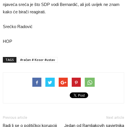
njaveća sreća je što SDP vodi Bernardić, ali još uvijek ne znam
kako će birači reagirati.
Srećko Radović
HOP
TAGS
#račan # Kosor #ustav
Previous article
Next article
Radi li se o političkoj korupciji
Jedan od Ramljakovih savjetnika