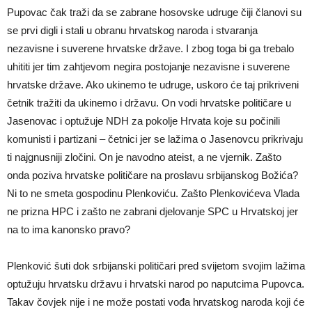
Pupovac čak traži da se zabrane hosovske udruge čiji članovi su
se prvi digli i stali u obranu hrvatskog naroda i stvaranja
nezavisne i suverene hrvatske države. I zbog toga bi ga trebalo
uhititi jer tim zahtjevom negira postojanje nezavisne i suverene
hrvatske države. Ako ukinemo te udruge, uskoro će taj prikriveni
četnik tražiti da ukinemo i državu. On vodi hrvatske političare u
Jasenovac i optužuje NDH za pokolje Hrvata koje su počinili
komunisti i partizani – četnici jer se lažima o Jasenovcu prikrivaju
ti najgnusniji zločini. On je navodno ateist, a ne vjernik. Zašto
onda poziva hrvatske političare na proslavu srbijanskog Božića?
Ni to ne smeta gospodinu Plenkoviću. Zašto Plenkovićeva Vlada
ne prizna HPC i zašto ne zabrani djelovanje SPC u Hrvatskoj jer
na to ima kanonsko pravo?
Plenković šuti dok srbijanski političari pred svijetom svojim lažima
optužuju hrvatsku državu i hrvatski narod po naputcima Pupovca.
Takav čovjek nije i ne može postati vođa hrvatskog naroda koji će