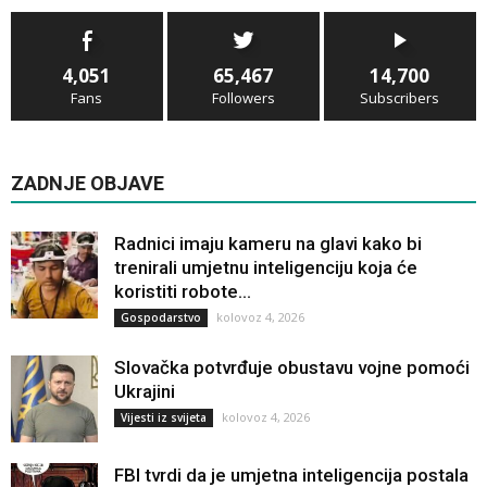
4,051
65,467
14,700
Fans
Followers
Subscribers
ZADNJE OBJAVE
Radnici imaju kameru na glavi kako bi
trenirali umjetnu inteligenciju koja će
koristiti robote...
kolovoz 4, 2026
Gospodarstvo
Slovačka potvrđuje obustavu vojne pomoći
Ukrajini
kolovoz 4, 2026
Vijesti iz svijeta
FBI tvrdi da je umjetna inteligencija postala