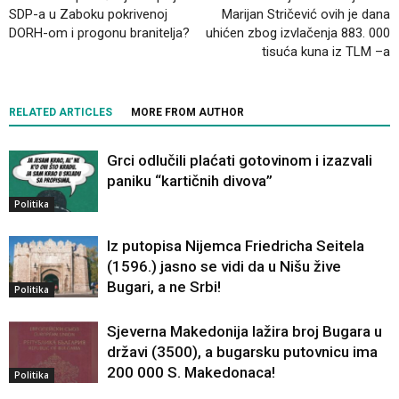
SDP-a u Zaboku pokrivenoj
Marijan Stričević ovih je dana
DORH-om i progonu branitelja?
uhićen zbog izvlačenja 883. 000
tisuća kuna iz TLM –a
RELATED ARTICLES
MORE FROM AUTHOR
Grci odlučili plaćati gotovinom i izazvali
paniku “kartičnih divova”
Politika
Iz putopisa Nijemca Friedricha Seitela
(1596.) jasno se vidi da u Nišu žive
Bugari, a ne Srbi!
Politika
Sjeverna Makedonija lažira broj Bugara u
državi (3500), a bugarsku putovnicu ima
200 000 S. Makedonaca!
Politika