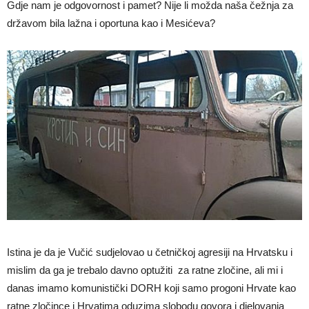
Gdje nam je odgovornost i pamet? Nije li možda naša čežnja za
državom bila lažna i oportuna kao i Mesićeva?
Istina je da je Vučić sudjelovao u četničkoj agresiji na Hrvatsku i
mislim da ga je trebalo davno optužiti za ratne zločine, ali mi i
danas imamo komunistički DORH koji samo progoni Hrvate kao
ratne zločince i Hrvatima oduzima slobodu govora i djelovanja