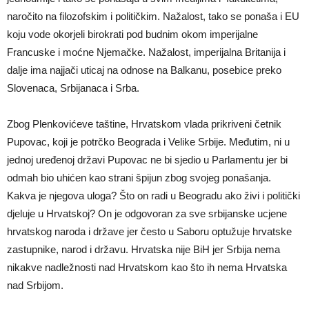
naročito na filozofskim i političkim. Nažalost, tako se ponaša i EU
koju vode okorjeli birokrati pod budnim okom imperijalne
Francuske i moćne Njemačke. Nažalost, imperijalna Britanija i
dalje ima najjači uticaj na odnose na Balkanu, posebice preko
Slovenaca, Srbijanaca i Srba.
Zbog Plenkovićeve taštine, Hrvatskom vlada prikriveni četnik
Pupovac, koji je potrčko Beograda i Velike Srbije. Međutim, ni u
jednoj uređenoj državi Pupovac ne bi sjedio u Parlamentu jer bi
odmah bio uhićen kao strani špijun zbog svojeg ponašanja.
Kakva je njegova uloga? Što on radi u Beogradu ako živi i politički
djeluje u Hrvatskoj? On je odgovoran za sve srbijanske ucjene
hrvatskog naroda i države jer često u Saboru optužuje hrvatske
zastupnike, narod i državu. Hrvatska nije BiH jer Srbija nema
nikakve nadležnosti nad Hrvatskom kao što ih nema Hrvatska
nad Srbijom.