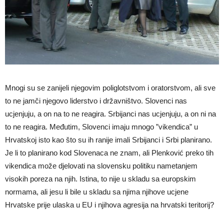
Mnogi su se zanijeli njegovim poliglotstvom i oratorstvom, ali sve
to ne jamči njegovo liderstvo i državništvo. Slovenci nas
ucjenjuju, a on na to ne reagira. Srbijanci nas ucjenjuju, a on ni na
to ne reagira. Međutim, Slovenci imaju mnogo ”vikendica” u
Hrvatskoj isto kao što su ih ranije imali Srbijanci i Srbi planirano.
Je li to planirano kod Slovenaca ne znam, ali Plenković preko tih
vikendica može djelovati na slovensku politiku nametanjem
visokih poreza na njih. Istina, to nije u skladu sa europskim
normama, ali jesu li bile u skladu sa njima njihove ucjene
Hrvatske prije ulaska u EU i njihova agresija na hrvatski teritorij?