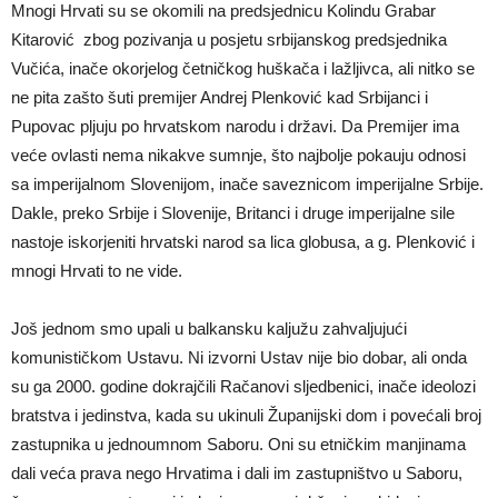
Mnogi Hrvati su se okomili na predsjednicu Kolindu Grabar
Kitarović zbog pozivanja u posjetu srbijanskog predsjednika
Vučića, inače okorjelog četničkog huškača i lažljivca, ali nitko se
ne pita zašto šuti premijer Andrej Plenković kad Srbijanci i
Pupovac pljuju po hrvatskom narodu i državi. Da Premijer ima
veće ovlasti nema nikakve sumnje, što najbolje pokauju odnosi
sa imperijalnom Slovenijom, inače saveznicom imperijalne Srbije.
Dakle, preko Srbije i Slovenije, Britanci i druge imperijalne sile
nastoje iskorjeniti hrvatski narod sa lica globusa, a g. Plenković i
mnogi Hrvati to ne vide.
Još jednom smo upali u balkansku kaljužu zahvaljujući
komunističkom Ustavu. Ni izvorni Ustav nije bio dobar, ali onda
su ga 2000. godine dokrajčili Račanovi sljedbenici, inače ideolozi
bratstva i jedinstva, kada su ukinuli Županijski dom i povećali broj
zastupnika u jednoumnom Saboru. Oni su etničkim manjinama
dali veća prava nego Hrvatima i dali im zastupništvo u Saboru,