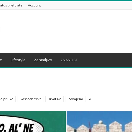
tatus pretplate
Account
am
Lifestyle
Zanimljivo
ZNANOST
e prilike
Gospodarstvo
Hrvatska
Izdvojeno