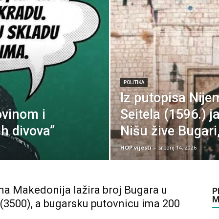
POLITIKA
Iz putopisa Nije
tovinom i
Seitela (1596.) j
ih divova”
Nišu žive Bugari,
HOP vijesti
-
srpanj 14, 2026
na Makedonija lažira broj Bugara u
P
M
 (3500), a bugarsku putovnicu ima 200