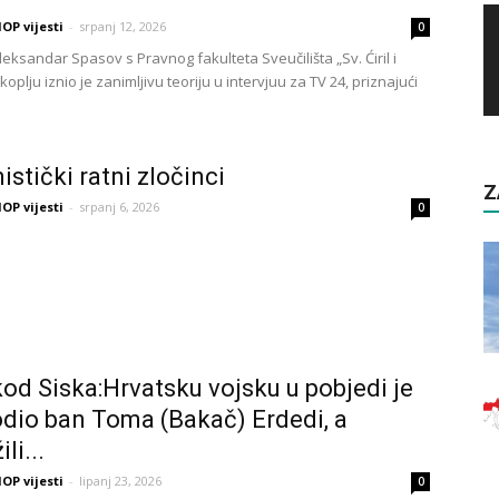
OP vijesti
-
srpanj 12, 2026
0
eksandar Spasov s Pravnog fakulteta Sveučilišta „Sv. Ćiril i
oplju iznio je zanimljivu teoriju u intervjuu za TV 24, priznajući
stički ratni zločinci
Z
OP vijesti
-
srpanj 6, 2026
0
kod Siska:Hrvatsku vojsku u pobjedi je
dio ban Toma (Bakač) Erdedi, a
li...
OP vijesti
-
lipanj 23, 2026
0