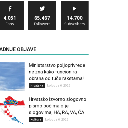
4,051
65,467
14,700
Fans
Followers
Subscribers
ADNJE OBJAVE
Ministarstvo poljoprivrede
ne zna kako funcionira
obrana od tuče raketama!
kolovoz 6, 2026
Hrvatska
Hrvatsko izvorno slogovno
pismo počimalo je
slogovima; HA, RA, VA, ČA
kolovoz 6, 2026
Kultura