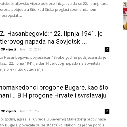
tsko kraljevsko vijeće pokreće inicijativu da se 22. lipanj, kada
zborena pobjeda u Bitci kod Siska proglasi spomendanom
 europskih...
 Z. Hasanbegović: ” 22. lipnja 1941. je
tlerovog napada na Sovjetski...
OP vijesti
-
lipanj 23, 2026
0
atko Hasanbegović, povjesničar: “Svake godine podsjećam da je
laž… 22. lipnja 1941. je dan Hitlerovog napada na Sovjetski
e je prekinuto dotadašnje...
nomakedonci progone Bugare, kao što
ani u BiH progone Hrvate i svrstavaju
.
OP vijesti
-
lipanj 23, 2026
0
oj godini, agresija i uvrede u Sjevernoj Makedoniji protiv naše
tiv Bugara, povećale su se stostruko. Nakon još jedne porcije,