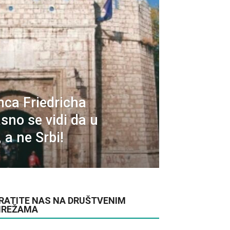
mca Friedricha
asno se vidi da u
 a ne Srbi!
RATITE NAS NA DRUŠTVENIM
REŽAMA