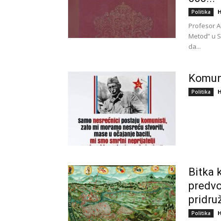
H
Politika
Profesor Al
Metod” u Sk
da...
Komuni
H
Politika
Bitka 
predvo
pridruži
H
Politika