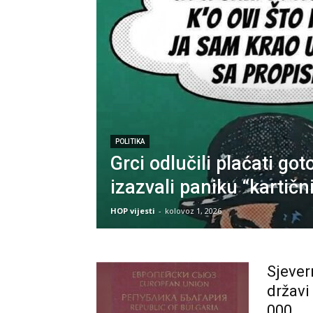
POLITIKA
Grci odlučili plaćati go
izazvali paniku “kartičn
HOP vijesti
-
kolovoz 1, 2026
Sjever
državi
000...