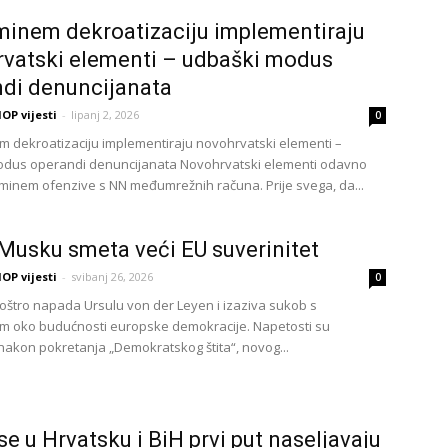
inem dekroatizaciju implementiraju
vatski elementi – udbaški modus
di denuncijanata
OP vijesti
-
lipanj 2, 2026
0
 dekroatizaciju implementiraju novohrvatski elementi –
odus operandi denuncijanata Novohrvatski elementi odavno
minem ofenzive s NN međumrežnih računa. Prije svega, da...
Musku smeta veći EU suverinitet
OP vijesti
-
svibanj 26, 2026
0
oštro napada Ursulu von der Leyen i izaziva sukob s
m oko budućnosti europske demokracije. Napetosti su
 nakon pokretanja „Demokratskog štita“, novog...
 se u Hrvatsku i BiH prvi put naseljavaju