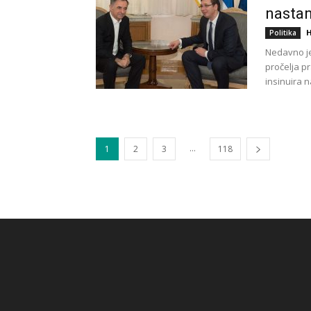
nastan
H
Politika
Nedavno je
pročelja p
insinuira na
...
1
2
3
118