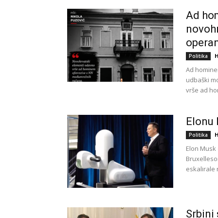
Ad hom
novohr
operan
H
Politika
Ad hominem
udbaški m
vrše ad ho
Elonu 
H
Politika
Elon Musk 
Bruxelleso
eskalirale
Srbini