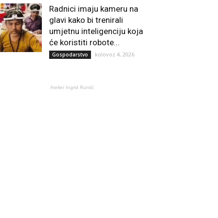
Radnici imaju kameru na
glavi kako bi trenirali
umjetnu inteligenciju koja
će koristiti robote...
kolovoz 4, 2026
Gospodarstvo
Atelier Ingrid Runtić