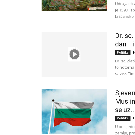
Udruga Hrva
je 1593. i
kršćansko -
Dr. sc.
dan Hi
H
Politika
Dr. sc. Zl
to notorna 
savez. Tim
Sjever
Muslim
se uz..
H
Politika
U posljednj
zemlje, pro