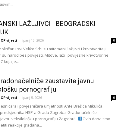
asvim...
ANSKI LAŽLJIVCI I BEOGRADSKI
LUK
OP vijesti
-
lipanj 13, 2026
0
olitičari i svi Veliko Srbi su mitomani, lažljivci i krivotvoritelji
er su narod bez povijesti. Mitove, laži i povijesne krivotvorine
 koja je...
radonačelniče zaustavite javnu
ološku pornografiju
OP vijesti
-
lipanj 5, 2026
0
jesničara i povjesničara umjetnosti Ante Brešića Mikulića,
 predsjednika HSP-a Grada Zagreba: Gradonačelniče
 javnu veksilološku pornografiju Zagrebu!
Ovih dana smo
jetiti reakcije građana...