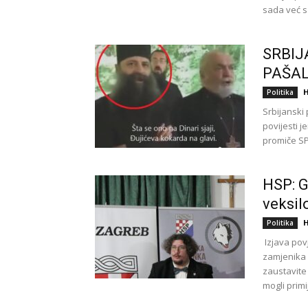
sada već s
SRBIJ
PAŠA
H
Politika
Srbijanski p
povijesti j
promiče SPC
HSP: G
veksil
H
Politika
Izjava pov
zamjenika
zaustavite
mogli primi