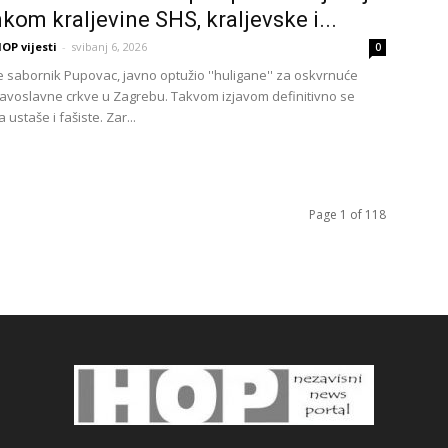
kom kraljevine SHS, kraljevske i...
OP vijesti
-
svibanj 6, 2026
0
 sabornik Pupovac, javno optužio ''huligane'' za oskvrnuće
ravoslavne crkve u Zagrebu. Takvom izjavom definitivno se
 ustaše i fašiste. Zar...
Page 1 of 118