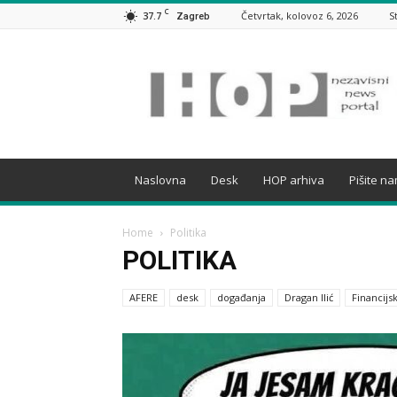
C
37.7
Četvrtak, kolovoz 6, 2026
S
Zagreb
HOP
Naslovna
Desk
HOP arhiva
Pišite n
Home
Politika
POLITIKA
AFERE
desk
događanja
Dragan Ilić
Financijsk