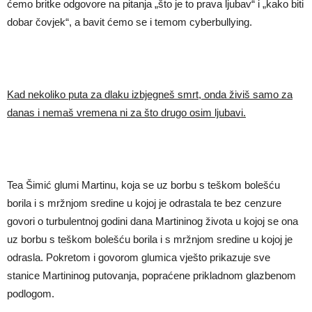
ćemo britke odgovore na pitanja „što je to prava ljubav“ i „kako biti
dobar čovjek“, a bavit ćemo se i temom cyberbullying.
Kad nekoliko puta za dlaku izbjegneš smrt, onda živiš samo za
danas i nemaš vremena ni za što drugo osim ljubavi.
Tea Šimić glumi Martinu, koja se uz borbu s teškom bolešću
borila i s mržnjom sredine u kojoj je odrastala te bez cenzure
govori o turbulentnoj godini dana Martininog života u kojoj se ona
uz borbu s teškom bolešću borila i s mržnjom sredine u kojoj je
odrasla. Pokretom i govorom glumica vješto prikazuje sve
stanice Martininog putovanja, popraćene prikladnom glazbenom
podlogom.