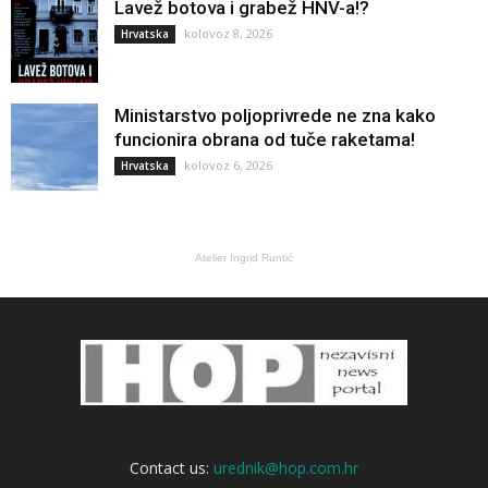
Lavež botova i grabež HNV-a!?
kolovoz 8, 2026
Hrvatska
Ministarstvo poljoprivrede ne zna kako
funcionira obrana od tuče raketama!
kolovoz 6, 2026
Hrvatska
Atelier Ingrid Runtić
Contact us:
urednik@hop.com.hr