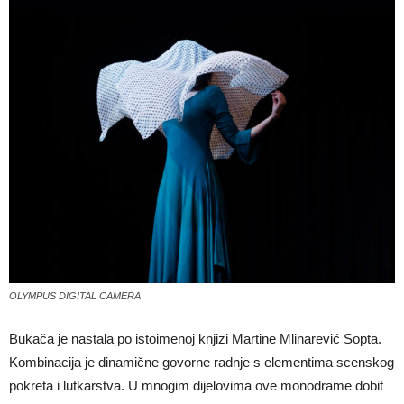
OLYMPUS DIGITAL CAMERA
Bukača je nastala po istoimenoj knjizi Martine Mlinarević Sopta.
Kombinacija je dinamične govorne radnje s elementima scenskog
pokreta i lutkarstva. U mnogim dijelovima ove monodrame dobit