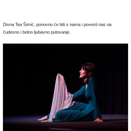
Divna Tea Šimić, ponovno će biti s nama i povesti nas na
čudesno i bolno ljubavno putovanje.