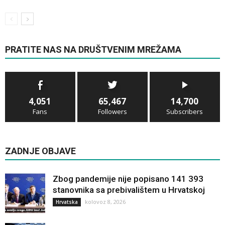
PRATITE NAS NA DRUŠTVENIM MREŽAMA
4,051
65,467
14,700
Fans
Followers
Subscribers
ZADNJE OBJAVE
Zbog pandemije nije popisano 141 393
stanovnika sa prebivalištem u Hrvatskoj
kolovoz 8, 2026
Hrvatska