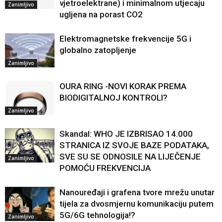
vjetroelektrane) i minimalnom utjecaju
Zanimljivo
ugljena na porast CO2
Elektromagnetske frekvencije 5G i
globalno zatopljenje
Zanimljivo
OURA RING -NOVI KORAK PREMA
BIODIGITALNOJ KONTROLI?
Zanimljivo
Skandal: WHO JE IZBRISAO 14.000
STRANICA IZ SVOJE BAZE PODATAKA,
SVE SU SE ODNOSILE NA LIJEČENJE
Zanimljivo
POMOĆU FREKVENCIJA
Nanouređaji i grafena tvore mrežu unutar
tijela za dvosmjernu komunikaciju putem
5G/6G tehnologija!?
Zanimljivo