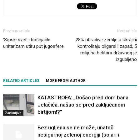
Previous article
Next article
‘Srpski svet’ i bošnjački
28% obradive zemlje u Ukrajini
unitarizam utiru put jugosfere
kontroliraju oligarsi i zapad, 5
milijuna hektara državnog je
izgubljeno
RELATED ARTICLES
MORE FROM AUTHOR
KATASTROFA: „Došao pred dom bana
Jelačića, našao se pred zaključanom
birtijom!?”
Zanimljivo
Bez ugljena se ne može, unatoč
nesigurnoj zelenoj energiji (solari i