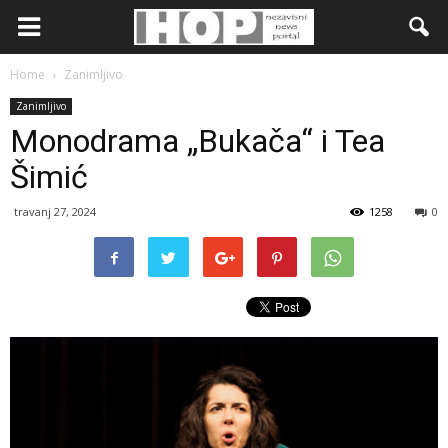
Home
Zanimljivo
Zanimljivo
Monodrama „Bukača“ i Tea
Šimić
travanj 27, 2024
1258
0