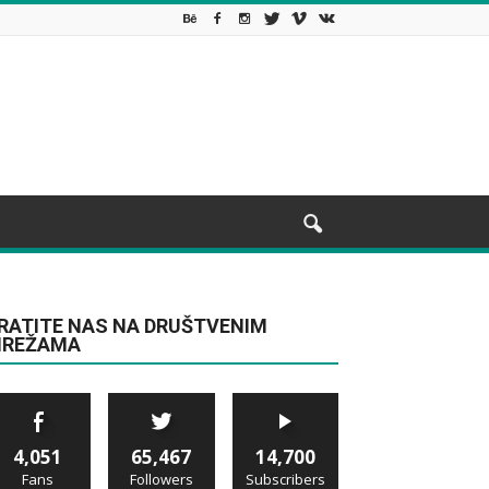
RATITE NAS NA DRUŠTVENIM
REŽAMA
4,051
65,467
14,700
Fans
Followers
Subscribers