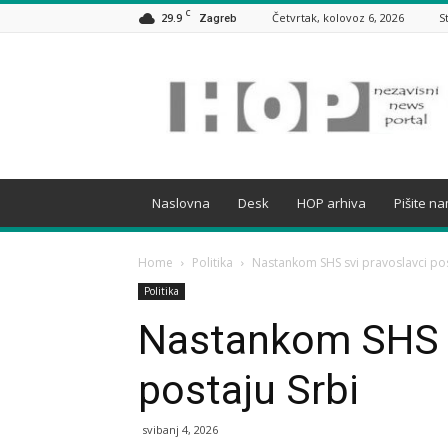
C
29.9
Četvrtak, kolovoz 6, 2026
S
Zagreb
HOP
Naslovna
Desk
HOP arhiva
Pišite n
Home
Politika
Nastankom SHS svi pravoslavci pos
Politika
Nastankom SHS s
postaju Srbi
svibanj 4, 2026