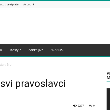
tatus pretplate
Account
am
Lifestyle
Zanimljivo
ZNANOST
taju Srbi
P
M
vi pravoslavci
2277
0