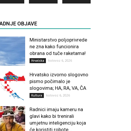
ADNJE OBJAVE
Ministarstvo poljoprivrede
ne zna kako funcionira
obrana od tuče raketama!
kolovoz 6, 2026
Hrvatska
Hrvatsko izvorno slogovno
pismo počimalo je
slogovima; HA, RA, VA, ČA
kolovoz 6, 2026
Kultura
Radnici imaju kameru na
glavi kako bi trenirali
umjetnu inteligenciju koja
će koristiti robote...