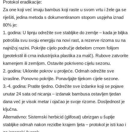
Protokol eradikacije:
Za one koji već imaju bambus koji raste u svom vrtu i žele ga se
riješiti, jedina metoda s dokumentiranom stopom uspjeha iznad
80% je:
1. godina: U lipnju odrežite sve stabljike do zemlje – kada je biljka
potrošila svu svoju energiju na novi rast, a rezerve rizoma su na
najnižoj razini. Pokrijte cijelo područje debelom crnom folijom
(geotekstil ili crna industrijska plastika za malč). Rubove zatvorite
kamenjem ili zemljom. Ostavite pokriveno cijelu sezonu.
2. godina: Uklonite pokrov u proljeće. Odmah odrežite sve
izrasline. Ponovno pokrijte. Ponavljajte tijekom cijele sezone.
3.-4. godina: Pratite tjedno. Odrežite sve izdanke koji se pojave
unutar 24 sata od nicanja – izdanak bambusa ostavljen tjedan
dana već je visok metar i ojačao je svoje rizome. Dosljednost je
ključna.
Alternativno: Sistemski herbicid (glifosat) ubrizgan u šuplje
stabljike odmah nakon rezidbe krajem ljeta – protokol je isti kao i