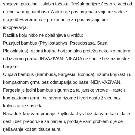
spojeva, pukotina ili slabih točaka. Trošak barijere često je veći od
cijene samog bambusa. A ako nije postavljena u vrijeme sadnje –
što je 95% vremena – prekasno je za postavljanje bez
iskopavanja.
Razlika koju nitko ne objašnjava u vrtiću:
Puzajući bambus (Phyllostachys, Pseudosasa, Sasa,
Pleioblastus): rizomi koji se horizontalno protežu nekoliko metara
od izvornog grma. INVAZIVAN. NIKADA ne sadite bez rizomske
barijere.
Čupavi bambus (Bambusa, Fargesia, Borinda): rizomi koji rastu u
kompaktnom grmu bez odstupanja od baze. NEINVAZIVAN.
Fargesia je jedini bambus siguran za talijanske vrtove – raste u
kompaktnom grmu, ne stvara rizome i tvori gustu živicu bez
kolonizacije susjeda.
Rasadnik koji vam prodaje Phyllostachys bez da vam kaže da je
čest i bez preporuke za barijeru, prodaje vam problem čije će
rješavanje koštati tisuće eura.