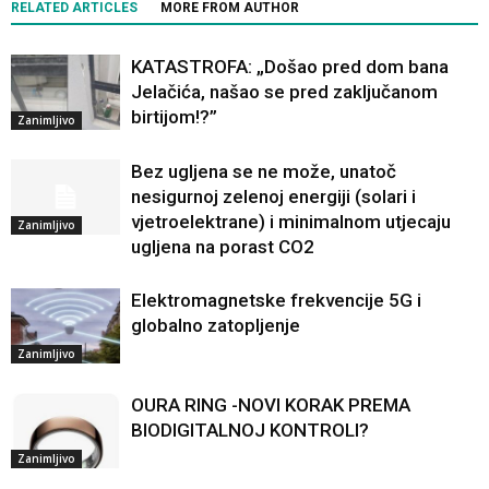
RELATED ARTICLES
MORE FROM AUTHOR
KATASTROFA: „Došao pred dom bana
Jelačića, našao se pred zaključanom
birtijom!?”
Zanimljivo
Bez ugljena se ne može, unatoč
nesigurnoj zelenoj energiji (solari i
vjetroelektrane) i minimalnom utjecaju
Zanimljivo
ugljena na porast CO2
Elektromagnetske frekvencije 5G i
globalno zatopljenje
Zanimljivo
OURA RING -NOVI KORAK PREMA
BIODIGITALNOJ KONTROLI?
Zanimljivo