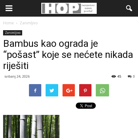
Home
Zanimljivo
Zanimljivo
Bambus kao ograda je
“pošast” koje se nećete nikada
riješiti
svibanj 24, 2026
45
0