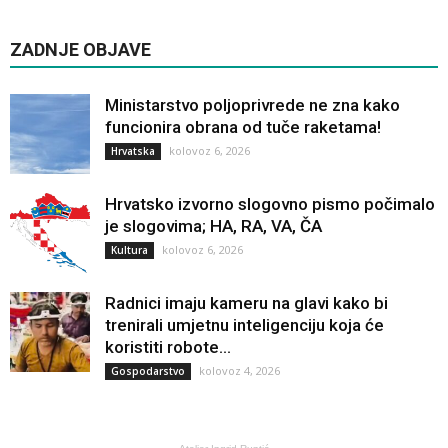
ZADNJE OBJAVE
Ministarstvo poljoprivrede ne zna kako
funcionira obrana od tuče raketama!
kolovoz 6, 2026
Hrvatska
Hrvatsko izvorno slogovno pismo počimalo
je slogovima; HA, RA, VA, ČA
kolovoz 6, 2026
Kultura
Radnici imaju kameru na glavi kako bi
trenirali umjetnu inteligenciju koja će
koristiti robote...
kolovoz 4, 2026
Gospodarstvo