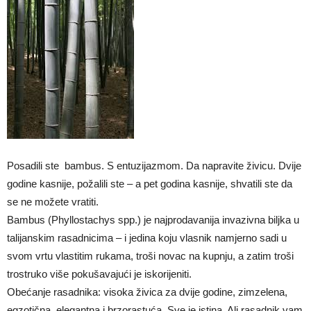
Posadili ste bambus. S entuzijazmom. Da napravite živicu. Dvije
godine kasnije, požalili ste – a pet godina kasnije, shvatili ste da
se ne možete vratiti.
Bambus (Phyllostachys spp.) je najprodavanija invazivna biljka u
talijanskim rasadnicima – i jedina koju vlasnik namjerno sadi u
svom vrtu vlastitim rukama, troši novac na kupnju, a zatim troši
trostruko više pokušavajući je iskorijeniti.
Obećanje rasadnika: visoka živica za dvije godine, zimzelena,
egzotična, elegantna i brzorastuća. Sve je istina. Ali rasadnik vam