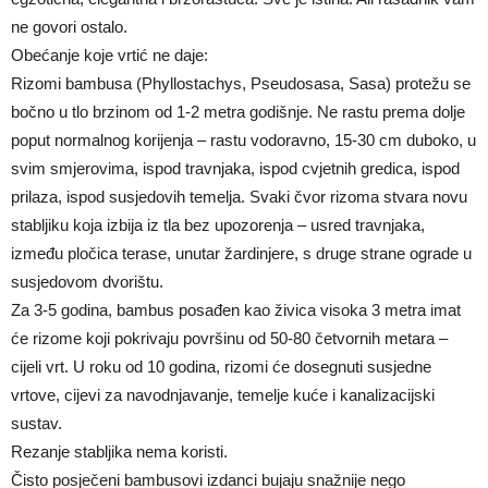
ne govori ostalo.
Obećanje koje vrtić ne daje:
Rizomi bambusa (Phyllostachys, Pseudosasa, Sasa) protežu se
bočno u tlo brzinom od 1-2 metra godišnje. Ne rastu prema dolje
poput normalnog korijenja – rastu vodoravno, 15-30 cm duboko, u
svim smjerovima, ispod travnjaka, ispod cvjetnih gredica, ispod
prilaza, ispod susjedovih temelja. Svaki čvor rizoma stvara novu
stabljiku koja izbija iz tla bez upozorenja – usred travnjaka,
između pločica terase, unutar žardinjere, s druge strane ograde u
susjedovom dvorištu.
Za 3-5 godina, bambus posađen kao živica visoka 3 metra imat
će rizome koji pokrivaju površinu od 50-80 četvornih metara –
cijeli vrt. U roku od 10 godina, rizomi će dosegnuti susjedne
vrtove, cijevi za navodnjavanje, temelje kuće i kanalizacijski
sustav.
Rezanje stabljika nema koristi.
Čisto posječeni bambusovi izdanci bujaju snažnije nego