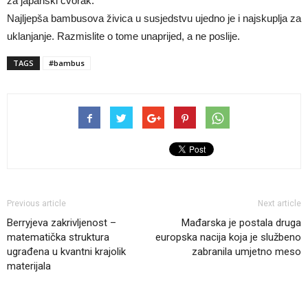
za japanski čvorak.
Najljepša bambusova živica u susjedstvu ujedno je i najskuplja za
uklanjanje. Razmislite o tome unaprijed, a ne poslije.
TAGS
#bambus
Previous article
Next article
Berryjeva zakrivljenost –
Mađarska je postala druga
matematička struktura
europska nacija koja je službeno
ugrađena u kvantni krajolik
zabranila umjetno meso
materijala