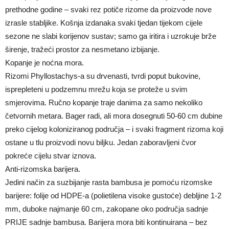
prethodne godine – svaki rez potiče rizome da proizvode nove
izrasle stabljike. Košnja izdanaka svaki tjedan tijekom cijele
sezone ne slabi korijenov sustav; samo ga iritira i uzrokuje brže
širenje, tražeći prostor za nesmetano izbijanje.
Kopanje je noćna mora.
Rizomi Phyllostachys-a su drvenasti, tvrdi poput bukovine,
isprepleteni u podzemnu mrežu koja se proteže u svim
smjerovima. Ručno kopanje traje danima za samo nekoliko
četvornih metara. Bager radi, ali mora dosegnuti 50-60 cm dubine
preko cijelog koloniziranog područja – i svaki fragment rizoma koji
ostane u tlu proizvodi novu biljku. Jedan zaboravljeni čvor
pokreće cijelu stvar iznova.
Anti-rizomska barijera.
Jedini način za suzbijanje rasta bambusa je pomoću rizomske
barijere: folije od HDPE-a (polietilena visoke gustoće) debljine 1-2
mm, duboke najmanje 60 cm, zakopane oko područja sadnje
PRIJE sadnje bambusa. Barijera mora biti kontinuirana – bez