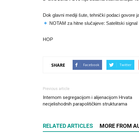
Dok glavni mediji šute, tehnički podaci govore j
NOTAM za hitne slučajeve: Satelitski signal
HOP
SHARE
Facebook
Twitter
Previous article
Internom segregacijom i alijenacijom Hrvata
necjelishodnih parapolitičkim strukturama
RELATED ARTICLES
MORE FROM A