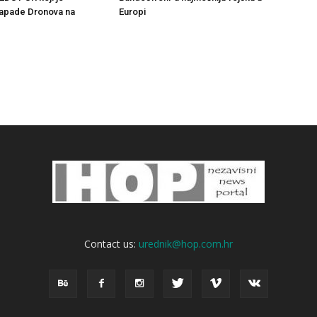
Napade Dronova na
Europi
Contact us:
urednik@hop.com.hr