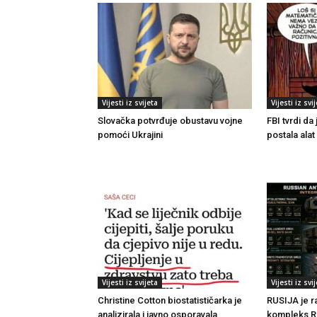
Vijesti iz svijeta
Vijesti iz svi
Slovačka potvrđuje obustavu vojne
FBI tvrdi da
pomoći Ukrajini
postala ala
Vijesti iz svijeta
Vijesti iz svi
Christine Cotton biostatističarka je
RUSIJA je ra
analizirala i javno osporavala
kompleks RE