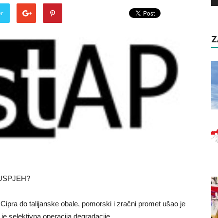
er
Z
USPJEH?
Cipra do talijanske obale, pomorski i zračni promet ušao je
o je selektivna operacija degradacije.