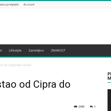
tatus pretplate
Account
am
Lifestyle
Zanimljivo
ZNANOST
ra do talijanske obale!
P
M
stao od Cipra do
2450
0