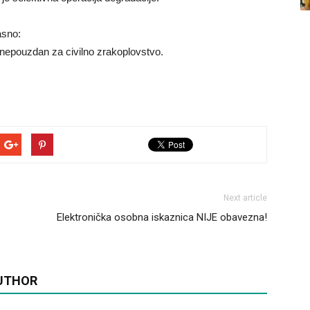
asno:
 nepouzdan za civilno zrakoplovstvo.
Next article
Elektronička osobna iskaznica NIJE obavezna!
UTHOR