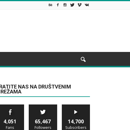
RATITE NAS NA DRUŠTVENIM
REŽAMA
4,051
65,467
14,700
Fans
Followers
Subscribers