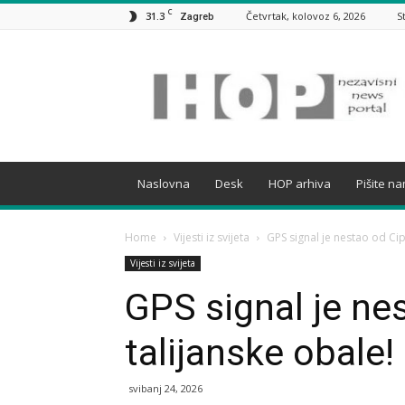
C
31.3
Četvrtak, kolovoz 6, 2026
S
Zagreb
HOP
Naslovna
Desk
HOP arhiva
Pišite n
Home
Vijesti iz svijeta
GPS signal je nestao od Cip
Vijesti iz svijeta
GPS signal je ne
talijanske obale!
svibanj 24, 2026