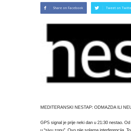
Share on Facebook
Tweet on Twitt
MEDITERANSKI NESTAP: ODMAZDA ILI NE
GPS signal je prije neki dan u 21:30 nestao. Od 
u “sivu zonu”. Ovo nije solarna interferencija. T