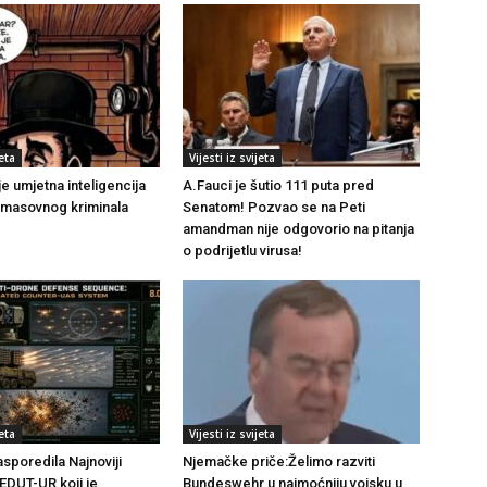
jeta
Vijesti iz svijeta
 je umjetna inteligencija
A.Fauci je šutio 111 puta pred
t masovnog kriminala
Senatom! Pozvao se na Peti
amandman nije odgovorio na pitanja
o podrijetlu virusa!
jeta
Vijesti iz svijeta
sporedila Najnoviji
Njemačke priče:Želimo razviti
DUT-UR koji je
Bundeswehr u najmoćniju vojsku u