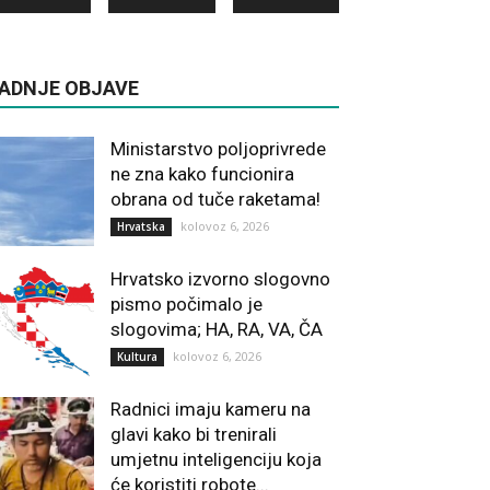
ADNJE OBJAVE
Ministarstvo poljoprivrede
ne zna kako funcionira
obrana od tuče raketama!
kolovoz 6, 2026
Hrvatska
Hrvatsko izvorno slogovno
pismo počimalo je
slogovima; HA, RA, VA, ČA
kolovoz 6, 2026
Kultura
Radnici imaju kameru na
glavi kako bi trenirali
umjetnu inteligenciju koja
će koristiti robote...