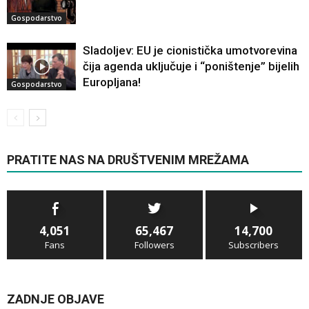
Gospodarstvo
Sladoljev: EU je cionistička umotvorevina
čija agenda uključuje i “poništenje” bijelih
Europljana!
Gospodarstvo
PRATITE NAS NA DRUŠTVENIM MREŽAMA
4,051
65,467
14,700
Fans
Followers
Subscribers
ZADNJE OBJAVE