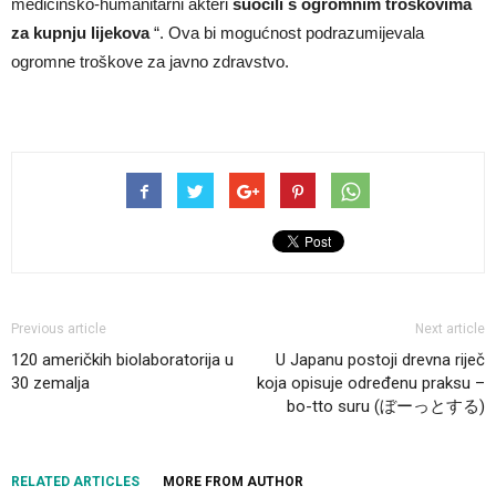
medicinsko-humanitarni akteri
suočili s ogromnim troškovima
za kupnju lijekova
“. Ova bi mogućnost podrazumijevala
ogromne troškove za javno zdravstvo.
Previous article
Next article
120 američkih biolaboratorija u
U Japanu postoji drevna riječ
30 zemalja
koja opisuje određenu praksu –
bo-tto suru (ぼーっとする)
RELATED ARTICLES
MORE FROM AUTHOR