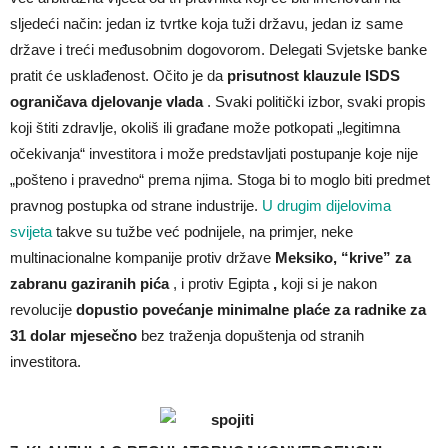
sljedeći način: jedan iz tvrtke koja tuži državu, jedan iz same
države i treći međusobnim dogovorom. Delegati Svjetske banke
pratit će usklađenost. Očito je da
prisutnost klauzule ISDS
ograničava djelovanje vlada
. Svaki politički izbor, svaki propis
koji štiti zdravlje, okoliš ili građane može potkopati „legitimna
očekivanja“ investitora i može predstavljati postupanje koje nije
„pošteno i pravedno“ prema njima. Stoga bi to moglo biti predmet
pravnog postupka od strane industrije.
U drugim dijelovima
svijeta
takve su tužbe već podnijele, na primjer, neke
multinacionalne kompanije protiv države
Meksiko, “krive” za
zabranu gaziranih pića
, i protiv Egipta
,
koji si je nakon
revolucije
dopustio povećanje minimalne plaće za radnike za
31 dolar mjesečno
bez traženja dopuštenja od stranih
investitora.