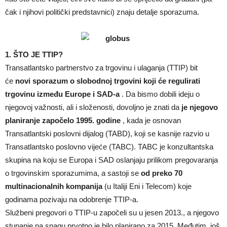
čak i njihovi politički predstavnici) znaju detalje sporazuma.
1. ŠTO JE TTIP?
Transatlantsko partnerstvo za trgovinu i ulaganja (TTIP) bit
će
novi sporazum o slobodnoj trgovini koji će regulirati
trgovinu između Europe i SAD-a
. Da bismo dobili ideju o
njegovoj važnosti, ali i složenosti, dovoljno je znati da
je njegovo
planiranje započelo 1995. godine
, kada je osnovan
Transatlantski poslovni dijalog (TABD), koji se kasnije razvio u
Transatlantsko poslovno vijeće (TABC). TABC je konzultantska
skupina na koju se Europa i SAD oslanjaju prilikom pregovaranja
o trgovinskim sporazumima, a sastoji se
od preko 70
multinacionalnih kompanija
(u Italiji Eni i Telecom) koje
godinama pozivaju na odobrenje TTIP-a.
Službeni pregovori o TTIP-u započeli su u jesen 2013., a njegovo
stupanje na snagu prvotno je bilo planirano za 2015. Međutim, još