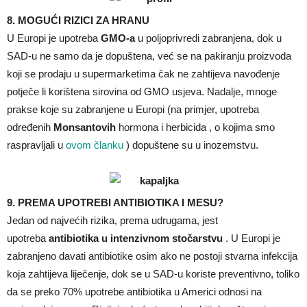
8. MOGUĆI RIZICI ZA HRANU
U Europi je upotreba
GMO-a
u poljoprivredi zabranjena, dok u
SAD-u ne samo da je dopuštena, već se na pakiranju proizvoda
koji se prodaju u supermarketima čak ne zahtijeva navođenje
potječe li korištena sirovina od GMO usjeva. Nadalje, mnoge
prakse koje su zabranjene u Europi (na primjer, upotreba
određenih
Monsantovih
hormona i herbicida , o kojima smo
raspravljali u
ovom članku
) dopuštene su u inozemstvu.
9. PREMA UPOTREBI ANTIBIOTIKA I MESU?
Jedan od najvećih rizika, prema udrugama, jest
upotreba
antibiotika u intenzivnom stočarstvu
. U Europi je
zabranjeno davati antibiotike osim ako ne postoji stvarna infekcija
koja zahtijeva liječenje, dok se u SAD-u koriste preventivno, toliko
da se preko 70% upotrebe antibiotika u Americi odnosi na