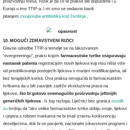
proizvodnju mesa. Rizik je da će te prakse biti dopuštene i u
Europi u ime TTIP-a. I mi smo se nedavno bavili
pitanjem
zlouporabe antibiotika kod životinja
.
10. MOGUĆI ZDRAVSTVENI RIZICI
Glavne odredbe TTIP-a temelje se na takozvanom
“evergreeningu”, praksi kojom
farmaceutske tvrtke osiguravaju
nastavak patenta
registracijom novih lijekova koji nisu ništa više
od preoblikovanja postojećih lijekova s manjim modifikacijama, ali
bez terapijskih koristi. Ova praksa omogućila bi farmaceutskim
tvrtkama da u biti zauvijek zadrže ekskluzivna prava na
lijekove,
što bi gotovo onemogućilo proizvodnju jeftinijih
generičkih lijekova
. Iz tog razloga, Liječnici bez granica
osudili
su
tvrdnju da “ako velike farmaceutske tvrtke dobiju svoje, lijekovi
i cjepiva s robnim markama ne bi imali izravnu konkurenciju
desetljećima, dok bi se pacijenti, nacionalni zdravstveni programi i