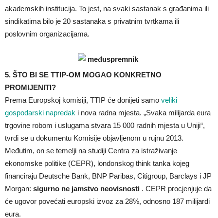
akademskih institucija. To jest, na svaki sastanak s građanima ili
sindikatima bilo je 20 sastanaka s privatnim tvrtkama ili
poslovnim organizacijama.
5. ŠTO BI SE TTIP-OM MOGAO KONKRETNO
PROMIJENITI?
Prema Europskoj komisiji, TTIP će donijeti samo
veliki
gospodarski napredak
i nova radna mjesta. „Svaka milijarda eura
trgovine robom i uslugama stvara 15 000 radnih mjesta u Uniji“,
tvrdi se u dokumentu Komisije objavljenom u rujnu 2013.
Međutim, on se temelji na studiji Centra za istraživanje
ekonomske politike (CEPR), londonskog think tanka kojeg
financiraju Deutsche Bank, BNP Paribas, Citigroup, Barclays i JP
Morgan:
sigurno ne jamstvo neovisnosti
. CEPR procjenjuje da
će ugovor povećati europski izvoz za 28%, odnosno 187 milijardi
eura.