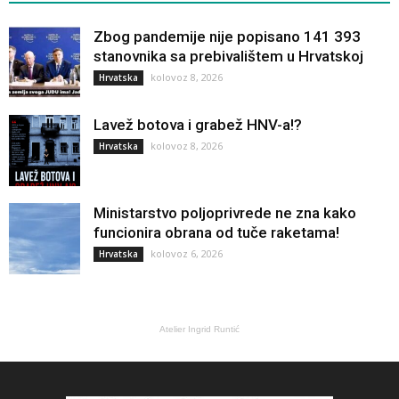
Zbog pandemije nije popisano 141 393
stanovnika sa prebivalištem u Hrvatskoj
kolovoz 8, 2026
Hrvatska
Lavež botova i grabež HNV-a!?
kolovoz 8, 2026
Hrvatska
Ministarstvo poljoprivrede ne zna kako
funcionira obrana od tuče raketama!
kolovoz 6, 2026
Hrvatska
Atelier Ingrid Runtić