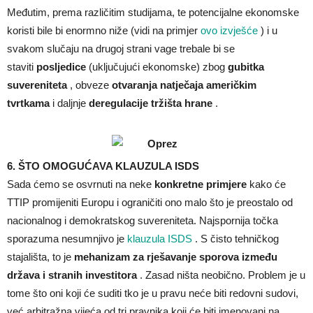
Međutim, prema različitim studijama, te potencijalne ekonomske
koristi bile bi enormno niže (vidi na primjer
ovo izvješće
) i u
svakom slučaju na drugoj strani vage trebale bi se
staviti
posljedice
(uključujući ekonomske) zbog
gubitka
suvereniteta
, obveze
otvaranja natječaja američkim
tvrtkama
i daljnje
deregulacije tržišta hrane
.
6. ŠTO OMOGUĆAVA KLAUZULA ISDS
Sada ćemo se osvrnuti na neke
konkretne primjere
kako će
TTIP promijeniti Europu i ograničiti ono malo što je preostalo od
nacionalnog i demokratskog suvereniteta. Najspornija točka
sporazuma nesumnjivo je
klauzula ISDS
. S čisto tehničkog
stajališta, to je
mehanizam za rješavanje sporova između
država i stranih investitora
. Zasad ništa neobično. Problem je u
tome što oni koji će suditi tko je u pravu neće biti redovni sudovi,
već arbitražna vijeća od tri pravnika koji će biti imenovani na