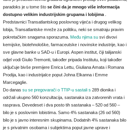
paradoks je u tome što
se čini da je mnogo više informacija
dostupno velikim industrijskim grupama i lobijima
.
Predstavnici Transatlantskog poslovnog vijeća i drugog velikog
lobija, Transatlantske mreže za politiku, neki se smatraju pravim
pokretačkim snagama sporazuma.
Među njima su
svi divovi
kemijske, biotehnološke, farmaceutske i novinske industrije, kao i
sve glavne banke u SAD-u i Europi. Aspen institut, čiji talijanski
odjel vodi Giulio Tremonti, također pripada Institutu, koji također
uključuje bivše premijere Enrica Lettu, Giuliana Amata i Romana
Prodija, kao i industrijalce poput Johna Elkanna i Emme
Marcegaglie.
Do danas
su se pregovarači o TTIP-u sastali s
289 dionika i
održali ukupno 560 konzultacija, sastanaka iza zatvorenih vrata i
rasprava. Devedeset i dva posto tih sastanaka – 520 od 560 –
bilo je s poslovnim lobistima. Samo 4% sastanaka (26 od 560)
bilo je s javno interesnim skupinama. Dodatnih 4% sastanaka bilo
je s privatnim osobama i subjektima poput javne uprave i