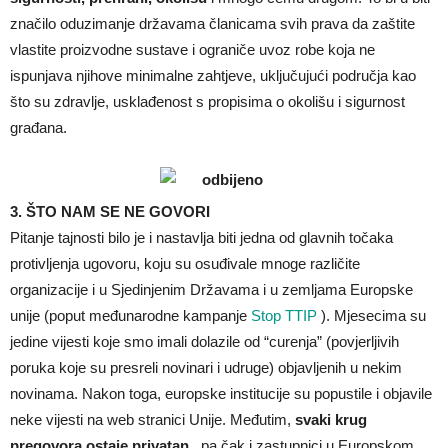
značilo oduzimanje državama članicama svih prava da zaštite
vlastite proizvodne sustave i ograniče uvoz robe koja ne
ispunjava njihove minimalne zahtjeve, uključujući područja kao
što su zdravlje, usklađenost s propisima o okolišu i sigurnost
građana.
3. ŠTO NAM SE NE GOVORI
Pitanje tajnosti bilo je i nastavlja biti jedna od glavnih točaka
protivljenja ugovoru, koju su osuđivale mnoge različite
organizacije i u Sjedinjenim Državama i u zemljama Europske
unije (poput međunarodne kampanje
Stop TTIP
). Mjesecima su
jedine vijesti koje smo imali dolazile od “curenja” (povjerljivih
poruka koje su presreli novinari i udruge) objavljenih u nekim
novinama. Nakon toga, europske institucije su popustile i objavile
neke vijesti na web stranici Unije. Međutim,
svaki krug
pregovora ostaje privatan
, pa čak i zastupnici u Europskom