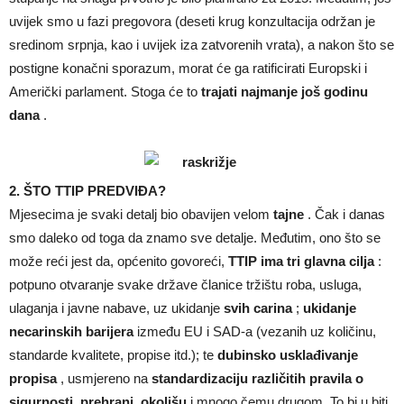
uvijek smo u fazi pregovora (deseti krug konzultacija održan je
sredinom srpnja, kao i uvijek iza zatvorenih vrata), a nakon što se
postigne konačni sporazum, morat će ga ratificirati Europski i
Američki parlament. Stoga će to
trajati najmanje još godinu
dana
.
2. ŠTO TTIP PREDVIĐA?
Mjesecima je svaki detalj bio obavijen velom
tajne
. Čak i danas
smo daleko od toga da znamo sve detalje. Međutim, ono što se
može reći jest da, općenito govoreći,
TTIP ima tri glavna cilja
:
potpuno otvaranje svake države članice tržištu roba, usluga,
ulaganja i javne nabave, uz ukidanje
svih carina
;
ukidanje
necarinskih barijera
između EU i SAD-a (vezanih uz količinu,
standarde kvalitete, propise itd.); te
dubinsko usklađivanje
propisa
, usmjereno na
standardizaciju različitih pravila o
sigurnosti, prehrani, okolišu
i mnogo čemu drugom. To bi u biti