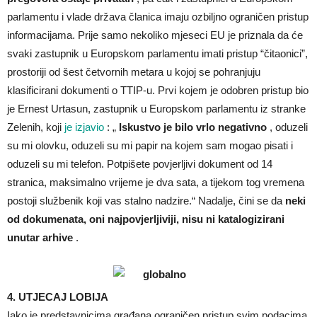
parlamentu i vlade država članica imaju ozbiljno ograničen pristup
informacijama. Prije samo nekoliko mjeseci EU je priznala da će
svaki zastupnik u Europskom parlamentu imati pristup “čitaonici”,
prostoriji od šest četvornih metara u kojoj se pohranjuju
klasificirani dokumenti o TTIP-u. Prvi kojem je odobren pristup bio
je Ernest Urtasun, zastupnik u Europskom parlamentu iz stranke
Zelenih, koji
je izjavio
: „
Iskustvo je bilo vrlo negativno
, oduzeli
su mi olovku, oduzeli su mi papir na kojem sam mogao pisati i
oduzeli su mi telefon. Potpišete povjerljivi dokument od 14
stranica, maksimalno vrijeme je dva sata, a tijekom tog vremena
postoji službenik koji vas stalno nadzire.“ Nadalje, čini se da
neki
od dokumenata, oni najpovjerljiviji, nisu ni katalogizirani
unutar arhive
.
4. UTJECAJ LOBIJA
Iako je predstavnicima građana ograničen pristup svim podacima,