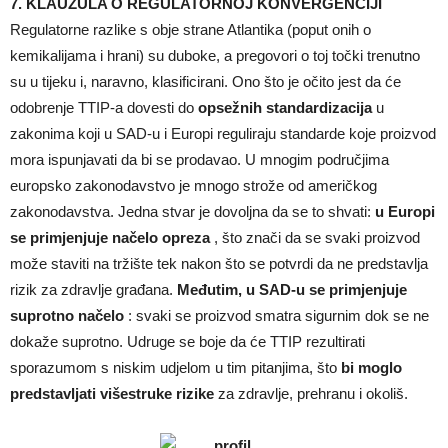
7. KLAUZULA O REGULATORNOJ KONVERGENCIJI
Regulatorne razlike s obje strane Atlantika (poput onih o
kemikalijama i hrani) su duboke, a pregovori o toj točki trenutno
su u tijeku i, naravno, klasificirani. Ono što je očito jest da će
odobrenje TTIP-a dovesti do
opsežnih standardizacija
u
zakonima koji u SAD-u i Europi reguliraju standarde koje proizvod
mora ispunjavati da bi se prodavao. U mnogim područjima
europsko zakonodavstvo je mnogo strože od američkog
zakonodavstva. Jedna stvar je dovoljna da se to shvati:
u Europi
se primjenjuje načelo opreza
, što znači da se svaki proizvod
može staviti na tržište tek nakon što se potvrdi da ne predstavlja
rizik za zdravlje građana.
Međutim, u SAD-u se primjenjuje
suprotno načelo
: svaki se proizvod smatra sigurnim dok se ne
dokaže suprotno. Udruge se boje da će TTIP rezultirati
sporazumom s niskim udjelom u tim pitanjima, što
bi moglo
predstavljati višestruke rizike
za zdravlje, prehranu i okoliš.