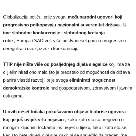
Globalizaciju potiču, prije svega,
međunarodni ugovori koji
progresivno potkopavaju nacionalni suverenitet država . U
ime slobodne konkurencije i slobodnog kretanja
robe
,
Europa i SAD već više od dvadeset godina progresivno
dereguliraju uvoz, izvoz i konkurenciju.
TTIP nije ništa više od posljednjeg dijela slagalice
koji ima za
cilj eliminirati ono malo što je preostalo od mogućnosti da država
planira vlastiti razvoj i prije svega
eliminirati mogućnost
demokratske kontrole
nad gospodarstvom, zdravstvom i javnim
uslugama.
U ovih deset točaka pokušavamo objasniti obrise ugovora
koji je još uvijek vrlo nejasan
, kako zato što su pregovori o
mnogim ključnim točkama još uvijek u tijeku, tako i zato što se,
kao što ćete vidjeti, čini sve kako bi se spriječilo da građani (pa