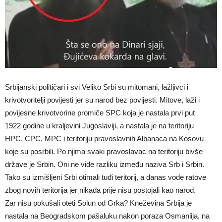
Srbijanski političari i svi Veliko Srbi su mitomani, lažljivci i
krivotvoritelji povijesti jer su narod bez povijesti. Mitove, laži i
povijesne krivotvorine promiče SPC koja je nastala prvi put
1922 godine u kraljevini Jugoslaviji, a nastala je na teritoriju
HPC, CPC, MPC i teritoriju pravoslavnih Albanaca na Kosovu
koje su posrbili. Po njima svaki pravoslavac na teritoriju bivše
države je Srbin. Oni ne vide razliku između naziva Srb i Srbin.
Tako su izmišljeni Srbi otimali tuđi teritorij, a danas vode ratove
zbog novih teritorija jer nikada prije nisu postojali kao narod.
Zar nisu pokušali oteti Solun od Grka? Kneževina Srbija je
nastala na Beogradskom pašaluku nakon poraza Osmanlija, na