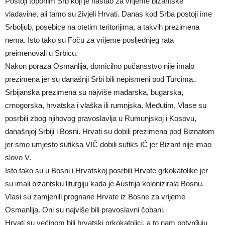
Postoji toponim Srb koji je nastao za vrijeme bizantske
vladavine, ali tamo su živjeli Hrvati. Danas kod Srba postoji ime
Srboljub, posebice na otetim teritorijima, a takvih prezimena
nema. Isto tako su Foču za vrijeme posljednjeg rata
preimenovali u Srbicu.
Nakon poraza Osmanlija, domicilno pučansstvo nije imalo
prezimena jer su današnji Srbi bili nepismeni pod Turcima..
Srbijanska prezimena su najviše mađarska, bugarska,
crnogorska, hrvatska i vlaška ili rumnjska. Međutim, Vlase su
posrbili zbog njihovog pravoslavlja u Rumunjskoj i Kosovu,
današnjoj Srbiji i Bosni. Hrvati su dobili prezimena pod Biznatom
jer smo umjesto sufiksa VIČ dobili sufiks IĆ jer Bizant nije imao
slovo V.
Isto tako su u Bosni i Hrvatskoj posrbili Hrvate grkokatolike jer
su imali bizantsku liturgiju kada je Austrija kolonizirala Bosnu.
Vlasi su zamjenili prognane Hrvate iz Bosne za vrijeme
Osmanlija. Oni su najviše bili pravoslavni čobani.
Hrvati su većinom bili hrvatski grkokatolici, a to nam potvrđuju