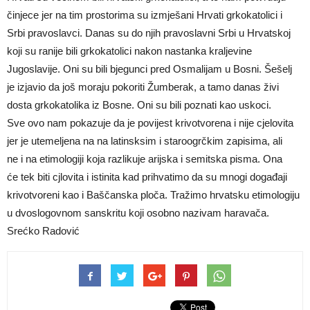
činjece jer na tim prostorima su izmješani Hrvati grkokatolici i
Srbi pravoslavci. Danas su do njih pravoslavni Srbi u Hrvatskoj
koji su ranije bili grkokatolici nakon nastanka kraljevine
Jugoslavije. Oni su bili bjegunci pred Osmalijam u Bosni. Šešelj
je izjavio da još moraju pokoriti Žumberak, a tamo danas živi
dosta grkokatolika iz Bosne. Oni su bili poznati kao uskoci.
Sve ovo nam pokazuje da je povijest krivotvorena i nije cjelovita
jer je utemeljena na na latinsksim i staroogrčkim zapisima, ali
ne i na etimologiji koja razlikuje arijska i semitska pisma. Ona
će tek biti cjlovita i istinita kad prihvatimo da su mnogi događaji
krivotvoreni kao i Baščanska ploča. Tražimo hrvatsku etimologiju
u dvoslogovnom sanskritu koji osobno nazivam haravača.
Srećko Radović