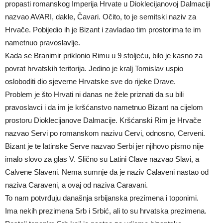
propasti romanskog Imperija Hrvate u Dioklecijanovoj Dalmaciji
nazvao AVARI, dakle, Čavari. Očito, to je semitski naziv za
Hrvače. Pobijedio ih je Bizant i zavladao tim prostorima te im
nametnuo pravoslavlje.
Kada se Branimir priklonio Rimu u 9 stoljeću, bilo je kasno za
povrat hrvatskih teritorija. Jedino je kralj Tomislav uspio
osloboditi dio sjeverne Hrvatske sve do rijeke Drave.
Problem je što Hrvati ni danas ne žele priznati da su bili
pravoslavci i da im je kršćanstvo nametnuo Bizant na cijelom
prostoru Dioklecijanove Dalmacije. Kršćanski Rim je Hrvače
nazvao Servi po romanskom nazivu Cervi, odnosno, Cerveni.
Bizant je te latinske Serve nazvao Serbi jer njihovo pismo nije
imalo slovo za glas V. Slično su Latini Clave nazvao Slavi, a
Calvene Slaveni. Nema sumnje da je naziv Calaveni nastao od
naziva Caraveni, a ovaj od naziva Caravani.
To nam potvrđuju današnja srbijanska prezimena i toponimi.
Ima nekih prezimena Srb i Srbić, ali to su hrvatska prezimena.