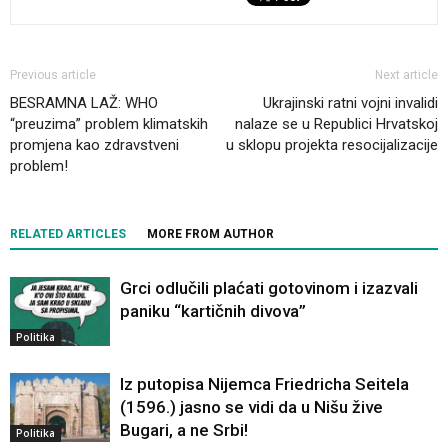
Previous article
Next article
BESRAMNA LAŽ: WHO
Ukrajinski ratni vojni invalidi
“preuzima” problem klimatskih
nalaze se u Republici Hrvatskoj
promjena kao zdravstveni
u sklopu projekta resocijalizacije
problem!
RELATED ARTICLES
MORE FROM AUTHOR
Grci odlučili plaćati gotovinom i izazvali
paniku “kartičnih divova”
Politika
Iz putopisa Nijemca Friedricha Seitela
(1596.) jasno se vidi da u Nišu žive
Bugari, a ne Srbi!
Politika