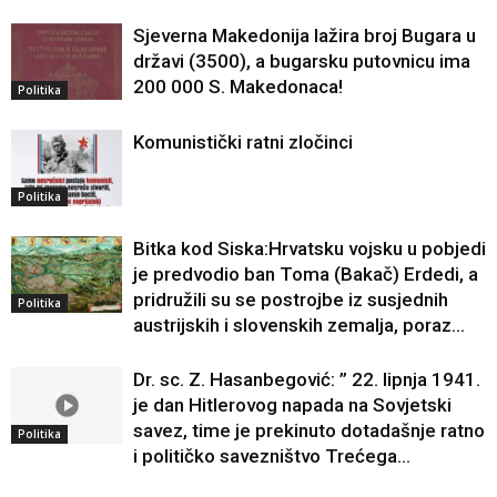
Sjeverna Makedonija lažira broj Bugara u
državi (3500), a bugarsku putovnicu ima
200 000 S. Makedonaca!
Politika
Komunistički ratni zločinci
Politika
Bitka kod Siska:Hrvatsku vojsku u pobjedi
je predvodio ban Toma (Bakač) Erdedi, a
pridružili su se postrojbe iz susjednih
Politika
austrijskih i slovenskih zemalja, poraz...
Dr. sc. Z. Hasanbegović: ” 22. lipnja 1941.
je dan Hitlerovog napada na Sovjetski
savez, time je prekinuto dotadašnje ratno
Politika
i političko savezništvo Trećega...