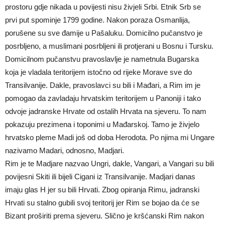
prostoru gdje nikada u povijesti nisu živjeli Srbi. Etnik Srb se
prvi put spominje 1799 godine. Nakon poraza Osmanlija,
porušene su sve đamije u Pašaluku. Domicilno pučanstvo je
posrbljeno, a muslimani posrbljeni ili protjerani u Bosnu i Tursku.
Domicilnom pučanstvu pravoslavlje je nametnula Bugarska
koja je vladala teritorijem istočno od rijeke Morave sve do
Transilvanije. Dakle, pravoslavci su bili i Mađari, a Rim im je
pomogao da zavladaju hrvatskim teritorijem u Panoniji i tako
odvoje jadranske Hrvate od ostalih Hrvata na sjeveru. To nam
pokazuju prezimena i toponimi u Mađarskoj. Tamo je živjelo
hrvatsko pleme Madi još od doba Herodota. Po njima mi Ungare
nazivamo Madari, odnosno, Madjari.
Rim je te Madjare nazvao Ungri, dakle, Vangari, a Vangari su bili
povijesni Skiti ili bijeli Cigani iz Transilvanije. Madjari danas
imaju glas H jer su bili Hrvati. Zbog opiranja Rimu, jadranski
Hrvati su stalno gubili svoj teritorij jer Rim se bojao da će se
Bizant proširiti prema sjeveru. Slično je kršćanski Rim nakon