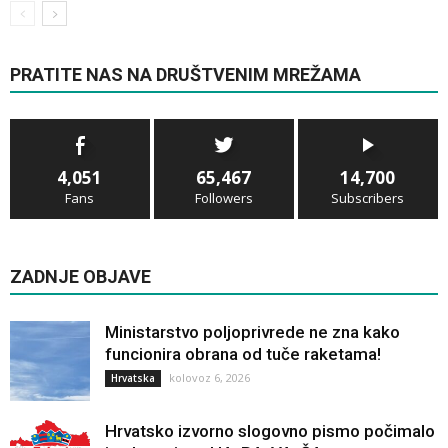
PRATITE NAS NA DRUŠTVENIM MREŽAMA
4,051
65,467
14,700
Fans
Followers
Subscribers
ZADNJE OBJAVE
Ministarstvo poljoprivrede ne zna kako
funcionira obrana od tuče raketama!
kolovoz 6, 2026
Hrvatska
Hrvatsko izvorno slogovno pismo počimalo