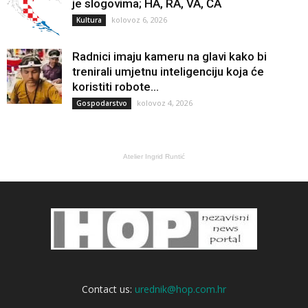
je slogovima; HA, RA, VA, ČA
kolovoz 6, 2026
Kultura
Radnici imaju kameru na glavi kako bi
trenirali umjetnu inteligenciju koja će
koristiti robote...
kolovoz 4, 2026
Gospodarstvo
Atelier Ingrid Runtić
Contact us:
urednik@hop.com.hr