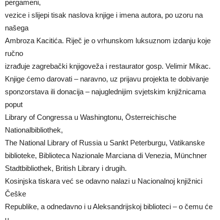
pergameni,
vezice i slijepi tisak naslova knjige i imena autora, po uzoru na
našega
Ambroza Kacitića. Riječ je o vrhunskom luksuznom izdanju koje
ručno
izrađuje zagrebački knjigoveža i restaurator gosp. Velimir Mikac.
Knjige ćemo darovati – naravno, uz prijavu projekta te dobivanje
sponzorstava ili donacija – najuglednijim svjetskim knjižnicama
poput
Library of Congressa u Washingtonu, Österreichische
Nationalbibliothek,
The National Library of Russia u Sankt Peterburgu, Vatikanske
biblioteke, Biblioteca Nazionale Marciana di Venezia, Münchner
Stadtbibliothek, British Library i drugih.
Kosinjska tiskara već se odavno nalazi u Nacionalnoj knjižnici
Češke
Republike, a odnedavno i u Aleksandrijskoj biblioteci – o čemu će
u