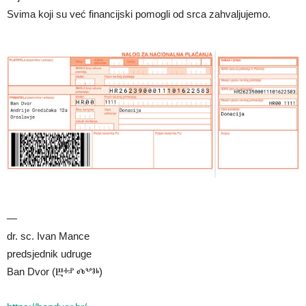
Svima koji su već financijski pomogli od srca zahvaljujemo.
—
dr. sc. Ivan Mance
predsjednik udruge
Ban Dvor (Ⰱⰰⱀ Ⰴⰲⱁⱃ)