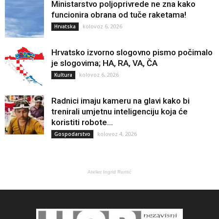
Ministarstvo poljoprivrede ne zna kako
funcionira obrana od tuče raketama!
kolovoz 6, 2026
Hrvatska
Hrvatsko izvorno slogovno pismo počimalo
je slogovima; HA, RA, VA, ČA
kolovoz 6, 2026
Kultura
Radnici imaju kameru na glavi kako bi
trenirali umjetnu inteligenciju koja će
koristiti robote...
kolovoz 4, 2026
Gospodarstvo
Atelier Ingrid Runtić