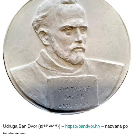
Udruga Ban Dvor (Ⰱⰰⱀ Ⰴⰲⱁⱃ) –
https://bandvor.hr/
– nazvana po
istoimenom