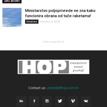
Ministarstvo poljoprivrede ne zna kako
funcionira obrana od tuče raketama!
kolovoz 6, 2026
Hrvatska
Atelier Ingrid Runtić
Contact us:
urednik@hop.com.hr