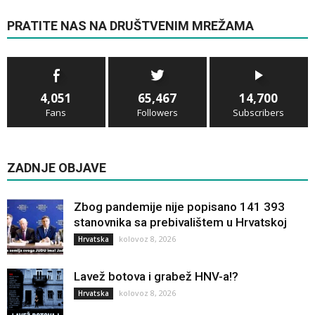
PRATITE NAS NA DRUŠTVENIM MREŽAMA
4,051
65,467
14,700
Fans
Followers
Subscribers
ZADNJE OBJAVE
Zbog pandemije nije popisano 141 393
stanovnika sa prebivalištem u Hrvatskoj
kolovoz 8, 2026
Hrvatska
Lavež botova i grabež HNV-a!?
kolovoz 8, 2026
Hrvatska