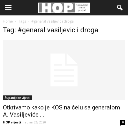
Home
Tags
#genaral vasiljevic i droga
Tag: #genaral vasiljevic i droga
Županijske vijesti
Otkrivamo kako je KOS na čelu sa generalom
A. Vasiljeviće ...
HOP vijesti
-
rujan 26, 2020
0