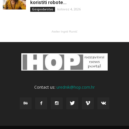
koristiti robote...
kolovoz 4, 2026
Gospodarstvo
Atelier Ingrid Runtić
Contact us:
urednik@hop.com.hr