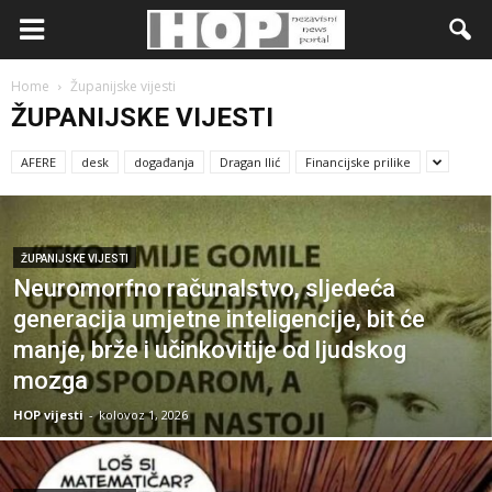
Home
Županijske vijesti
ŽUPANIJSKE VIJESTI
AFERE
desk
događanja
Dragan Ilić
Financijske prilike
ŽUPANIJSKE VIJESTI
Neuromorfno računalstvo, sljedeća
generacija umjetne inteligencije, bit će
manje, brže i učinkovitije od ljudskog
mozga
HOP vijesti
-
kolovoz 1, 2026