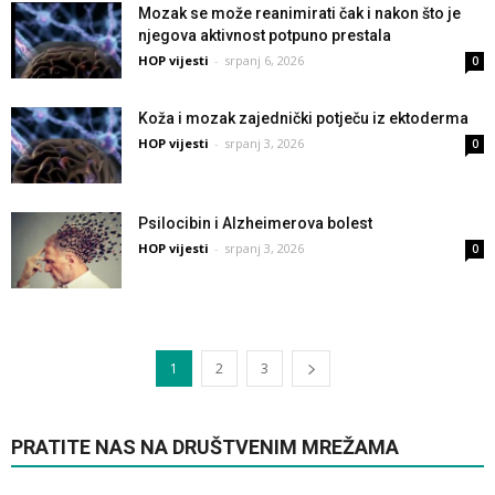
Mozak se može reanimirati čak i nakon što je
njegova aktivnost potpuno prestala
HOP vijesti
-
srpanj 6, 2026
0
Koža i mozak zajednički potječu iz ektoderma
HOP vijesti
-
srpanj 3, 2026
0
Psilocibin i Alzheimerova bolest
HOP vijesti
-
srpanj 3, 2026
0
1
2
3
PRATITE NAS NA DRUŠTVENIM MREŽAMA