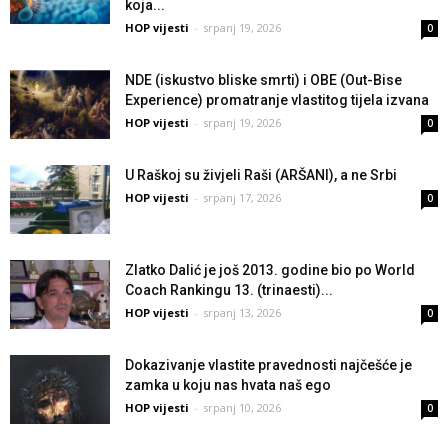
koja...
HOP vijesti
-
srpanj 19, 2026
0
NDE (iskustvo bliske smrti) i OBE (Out-Bise
Experience) promatranje vlastitog tijela izvana
HOP vijesti
-
srpanj 19, 2026
0
U Raškoj su živjeli Raši (ARŠANI), a ne Srbi
HOP vijesti
-
srpanj 17, 2026
0
Zlatko Dalić je još 2013. godine bio po World
Coach Rankingu 13. (trinaesti)...
HOP vijesti
-
srpanj 13, 2026
0
Dokazivanje vlastite pravednosti najčešće je
zamka u koju nas hvata naš ego
HOP vijesti
-
srpanj 10, 2026
0