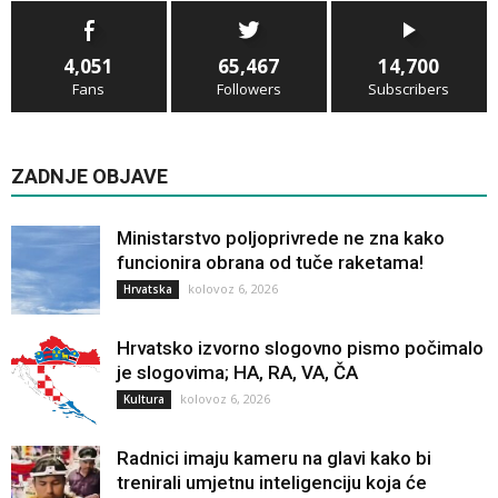
4,051
65,467
14,700
Fans
Followers
Subscribers
ZADNJE OBJAVE
Ministarstvo poljoprivrede ne zna kako
funcionira obrana od tuče raketama!
kolovoz 6, 2026
Hrvatska
Hrvatsko izvorno slogovno pismo počimalo
je slogovima; HA, RA, VA, ČA
kolovoz 6, 2026
Kultura
Radnici imaju kameru na glavi kako bi
trenirali umjetnu inteligenciju koja će