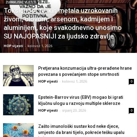
ŽUPANIJSKE VIJESTI
Toksičnost teških metala uzrokovanih
živom, olovom, arsenom, kadmijem i
aluminijem, koje svakodnevno unosimo
SU NAJOPASNIJI za ljudsko zdravlje
HOP vijesti
-
kolovoz 1, 2026
Pretjerana konzumacija ultra-prerađene hrane
povezana s povećanjem stope smrtnosti
HOP vijesti
-
kolovoz 1, 2026
0
Epstein-Barrov virus (EBV) mogao bi igrati
ključnu ulogu u razvoju multiple skleroze
HOP vijesti
-
srpanj 23, 2026
0
Zašto imunološki sustav kod neke djece,
umjesto da brani tijelo, pokreće tešku upalu