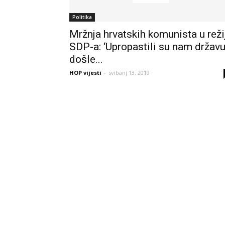
Politika
Mržnja hrvatskih komunista u reži
SDP-a: ‘Upropastili su nam državu
došle...
HOP vijesti
-
svibanj 13, 2019