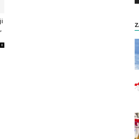
ji
Z
,
0