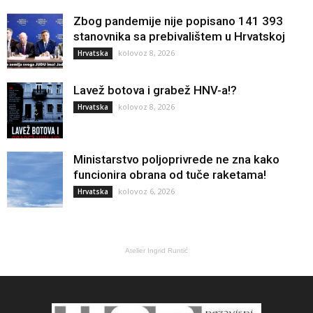
Zbog pandemije nije popisano 141 393
stanovnika sa prebivalištem u Hrvatskoj
kolovoz 8, 2026
Hrvatska
Lavež botova i grabež HNV-a!?
kolovoz 8, 2026
Hrvatska
Ministarstvo poljoprivrede ne zna kako
funcionira obrana od tuče raketama!
kolovoz 6, 2026
Hrvatska
Atelier Ingrid Runtić