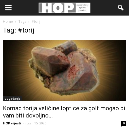
Home
Tags
#torij
Tag: #torij
događanja
Komad torija veličine loptice za golf mogao bi
vam biti dovoljno...
HOP vijesti
-
rujan 15, 2025
0