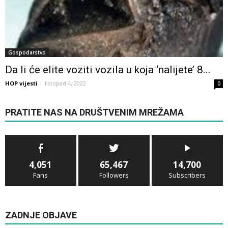
Gospodarstvo
Da li će elite voziti vozila u koja ‘nalijete’ 8...
HOP vijesti
-
listopad 4, 2022
0
PRATITE NAS NA DRUŠTVENIM MREŽAMA
4,051
65,467
14,700
Fans
Followers
Subscribers
ZADNJE OBJAVE