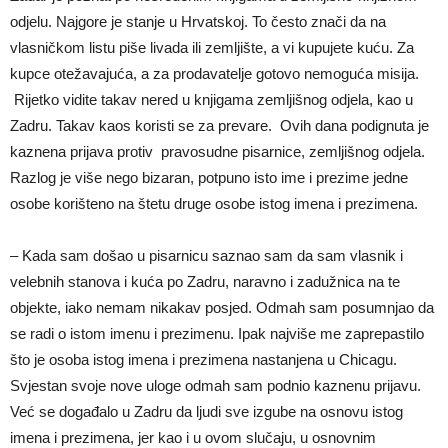
odjelu. Najgore je stanje u Hrvatskoj. To često znači da na
vlasničkom listu piše livada ili zemljište, a vi kupujete kuću. Za
kupce otežavajuća, a za prodavatelje gotovo nemoguća misija.
Rijetko vidite takav nered u knjigama zemljišnog odjela, kao u
Zadru. Takav kaos koristi se za prevare. Ovih dana podignuta je
kaznena prijava protiv pravosudne pisarnice, zemljišnog odjela.
Razlog je više nego bizaran, potpuno isto ime i prezime jedne
osobe korišteno na štetu druge osobe istog imena i prezimena.
– Kada sam došao u pisarnicu saznao sam da sam vlasnik i
velebnih stanova i kuća po Zadru, naravno i zadužnica na te
objekte, iako nemam nikakav posjed. Odmah sam posumnjao da
se radi o istom imenu i prezimenu. Ipak najviše me zaprepastilo
što je osoba istog imena i prezimena nastanjena u Chicagu.
Svjestan svoje nove uloge odmah sam podnio kaznenu prijavu.
Već se događalo u Zadru da ljudi sve izgube na osnovu istog
imena i prezimena, jer kao i u ovom slučaju, u osnovnim