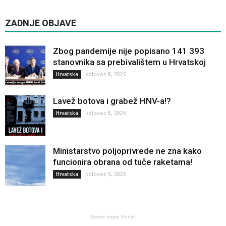
ZADNJE OBJAVE
Zbog pandemije nije popisano 141 393
stanovnika sa prebivalištem u Hrvatskoj
kolovoz 8, 2026
Hrvatska
Lavež botova i grabež HNV-a!?
kolovoz 8, 2026
Hrvatska
Ministarstvo poljoprivrede ne zna kako
funcionira obrana od tuče raketama!
kolovoz 6, 2026
Hrvatska
Atelier Ingrid Runtić