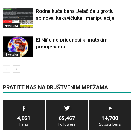
Rodna kuća bana Jelačića u grotlu
spinova, kukavičluka i manipulacije
Hrvatska
El Niño ne pridonosi klimatskim
promjenama
Hrvatska
PRATITE NAS NA DRUŠTVENIM MREŽAMA
4,051
65,467
14,700
Fans
Followers
Subscribers