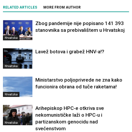
RELATED ARTICLES
MORE FROM AUTHOR
Zbog pandemije nije popisano 141 393
stanovnika sa prebivalištem u Hrvatskoj
Hrvatska
Lavež botova i grabež HNV-a!?
Hrvatska
Ministarstvo poljoprivrede ne zna kako
funcionira obrana od tuče raketama!
Hrvatska
Arihepiskop HPC-e otkriva sve
nekomunističke laži o HPC-u i
partizanskom genocidu nad
Hrvatska
svećenstvom