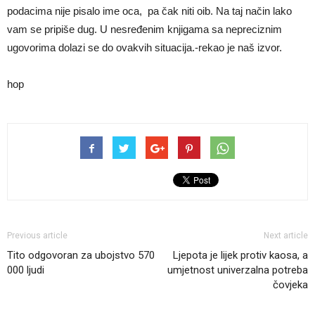
podacima nije pisalo ime oca, pa čak niti oib. Na taj način lako
vam se pripiše dug. U nesređenim knjigama sa nepreciznim
ugovorima dolazi se do ovakvih situacija.-rekao je naš izvor.
hop
Previous article
Next article
Tito odgovoran za ubojstvo 570
Ljepota je lijek protiv kaosa, a
000 ljudi
umjetnost univerzalna potreba
čovjeka