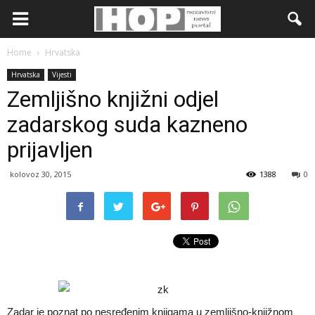
Home
Hrvatska
Hrvatska
Vijesti
Zemljišno knjižni odjel
zadarskog suda kazneno
prijavljen
kolovoz 30, 2015
1388
0
Zadar je poznat po nesređenim knjigama u zemljišno-knjižnom