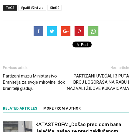
TAGS
#palfi #živi zid
Sinčić
Previous article
Next article
Partizani muzu Ministarstvo
PARTIZANI UVEĆALI 3 PUTA
Branitelja za svoje mirovine, dok
BROJ LOGORAŠA NA RABU I
branitelji gladuju
NAZVALI ŽIDOVE KUKAVICAMA
RELATED ARTICLES
MORE FROM AUTHOR
KATASTROFA: „Došao pred dom bana
Jelačića, našao se pred zaključanom