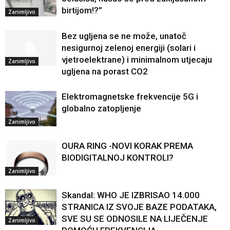
birtijom!?”
Zanimljivo
Bez ugljena se ne može, unatoč
nesigurnoj zelenoj energiji (solari i
vjetroelektrane) i minimalnom utjecaju
Zanimljivo
ugljena na porast CO2
Elektromagnetske frekvencije 5G i
globalno zatopljenje
Zanimljivo
OURA RING -NOVI KORAK PREMA
BIODIGITALNOJ KONTROLI?
Zanimljivo
Skandal: WHO JE IZBRISAO 14.000
STRANICA IZ SVOJE BAZE PODATAKA,
SVE SU SE ODNOSILE NA LIJEČENJE
Zanimljivo