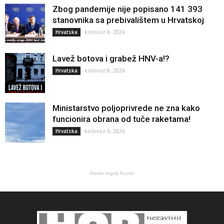
Zbog pandemije nije popisano 141 393
stanovnika sa prebivalištem u Hrvatskoj
kolovoz 8, 2026
Hrvatska
Lavež botova i grabež HNV-a!?
kolovoz 8, 2026
Hrvatska
Ministarstvo poljoprivrede ne zna kako
funcionira obrana od tuče raketama!
kolovoz 6, 2026
Hrvatska
Atelier Ingrid Runtić