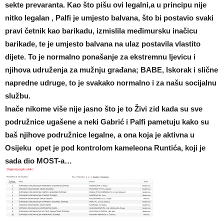
sekte prevaranta. Kao što pišu ovi legalni,a u principu nije
nitko legalan , Palfi je umjesto balvana, što bi postavio svaki
pravi četnik kao barikadu, izmislila međimursku inačicu
barikade, te je umjesto balvana na ulaz postavila vlastito
dijete. To je normalno ponašanje za ekstremnu ljevicu i
njihova udruženja za mužnju građana; BABE, Iskorak i slične
napredne udruge, to je svakako normalno i za našu socijalnu
službu.
Inače nikome više nije jasno što je to Živi zid kada su sve
podružnice ugašene a neki Gabrić i Palfi pametuju kako su
baš njihove podružnice legalne, a ona koja je aktivna u
Osijeku opet je pod kontrolom kameleona Runtića, koji je
sada dio MOST-a…