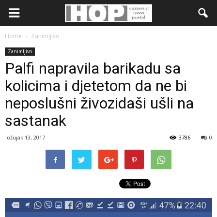
Home
Zanimljivo
Zanimljivo
Palfi napravila barikadu sa
kolicima i djetetom da ne bi
neposlušni živozidaši ušli na
sastanak
ožujak 13, 2017
3786
0