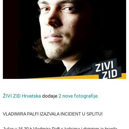
ŽIVI ZID Hrvatska
dodaje
2 nove fotografije
.
VLADIMIRA PALFI IZAZVALA INCIDENT U SPLITU!
Jučer u 16.30 h Vladimira Palfi s kolicima i djetetom je branila