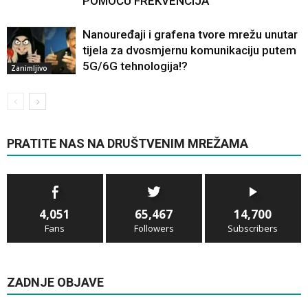
POMOĆU FREKVENCIJA
Nanouređaji i grafena tvore mrežu unutar
tijela za dvosmjernu komunikaciju putem
5G/6G tehnologija!?
Zanimljivo
PRATITE NAS NA DRUŠTVENIM MREŽAMA
4,051
65,467
14,700
Fans
Followers
Subscribers
ZADNJE OBJAVE