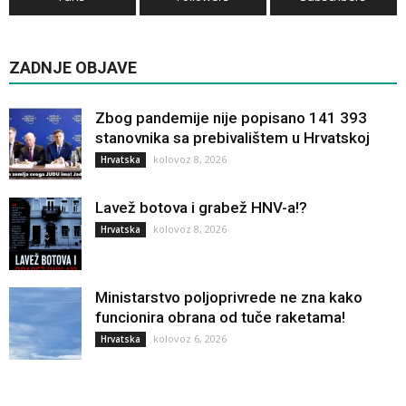
ZADNJE OBJAVE
Zbog pandemije nije popisano 141 393
stanovnika sa prebivalištem u Hrvatskoj
kolovoz 8, 2026
Hrvatska
Lavež botova i grabež HNV-a!?
kolovoz 8, 2026
Hrvatska
Ministarstvo poljoprivrede ne zna kako
funcionira obrana od tuče raketama!
kolovoz 6, 2026
Hrvatska