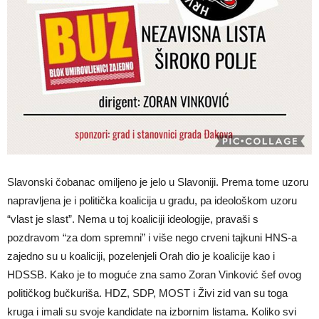
Slavonski čobanac omiljeno je jelo u Slavoniji. Prema tome uzoru
napravljena je i politička koalicija u gradu, pa ideološkom uzoru
“vlast je slast”. Nema u toj koaliciji ideologije, pravaši s
pozdravom “za dom spremni” i više nego crveni tajkuni HNS-a
zajedno su u koaliciji, pozelenjeli Orah dio je koalicije kao i
HDSSB. Kako je to moguće zna samo Zoran Vinković šef ovog
političkog bučkuriša. HDZ, SDP, MOST i Živi zid van su toga
kruga i imali su svoje kandidate na izbornim listama. Koliko svi