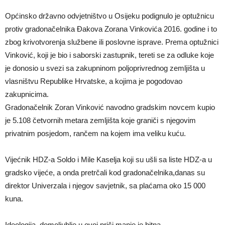
Općinsko državno odvjetništvo u Osijeku podignulo je optužnicu
protiv gradonačelnika Đakova Zorana Vinkovića 2016. godine i to
zbog krivotvorenja službene ili poslovne isprave. Prema optužnici
Vinković, koji je bio i saborski zastupnik, tereti se za odluke koje
je donosio u svezi sa zakupninom poljoprivrednog zemljišta u
vlasništvu Republike Hrvatske, a kojima je pogodovao
zakupnicima.
Gradonačelnik Zoran Vinković navodno gradskim novcem kupio
je 5.108 četvornih metara zemljišta koje graniči s njegovim
privatnim posjedom, rančem na kojem ima veliku kuću.
Vijećnik HDZ-a Soldo i Mile Kaselja koji su ušli sa liste HDZ-a u
gradsko vijeće, a onda pretrčali kod gradonačelnika,danas su
direktor Univerzala i njegov savjetnik, sa plaćama oko 15 000
kuna.
Ideologija, domoljublje u ovoj priči manje je bitna…