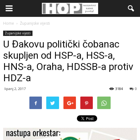
Home
Županijske vijesti
Županijske vijesti
U Đakovu politički čobanac
skupljen od HSP-a, HSS-a,
HNS-a, Oraha, HDSSB-a protiv
HDZ-a
lipanj 2, 2017
3184
0