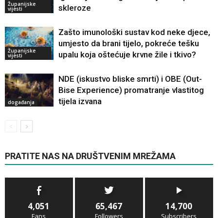
Županijske
skleroze
vijesti
Zašto imunološki sustav kod neke djece,
umjesto da brani tijelo, pokreće tešku
Županijske
upalu koja oštećuje krvne žile i tkivo?
vijesti
NDE (iskustvo bliske smrti) i OBE (Out-
Bise Experience) promatranje vlastitog
tijela izvana
događanja
PRATITE NAS NA DRUŠTVENIM MREŽAMA
4,051
65,467
14,700
Fans
Followers
Subscribers