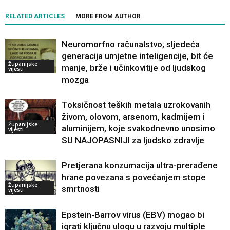
RELATED ARTICLES
MORE FROM AUTHOR
Neuromorfno računalstvo, sljedeća
generacija umjetne inteligencije, bit će
Županijske
manje, brže i učinkovitije od ljudskog
vijesti
mozga
Toksičnost teških metala uzrokovanih
živom, olovom, arsenom, kadmijem i
Županijske
aluminijem, koje svakodnevno unosimo
vijesti
SU NAJOPASNIJI za ljudsko zdravlje
Pretjerana konzumacija ultra-prerađene
hrane povezana s povećanjem stope
Županijske
smrtnosti
vijesti
Epstein-Barrov virus (EBV) mogao bi
igrati ključnu ulogu u razvoju multiple