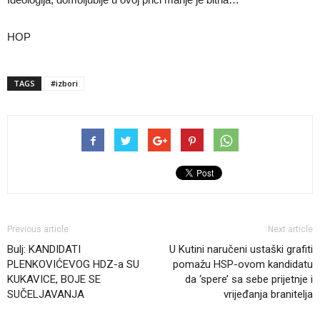
HOP
TAGS
#izbori
Previous article
Next article
Bulj: KANDIDATI
U Kutini naručeni ustaški grafiti
PLENKOVIĆEVOG HDZ-a SU
pomažu HSP-ovom kandidatu
KUKAVICE, BOJE SE
da ‘spere’ sa sebe prijetnje i
SUČELJAVANJA
vrijeđanja branitelja