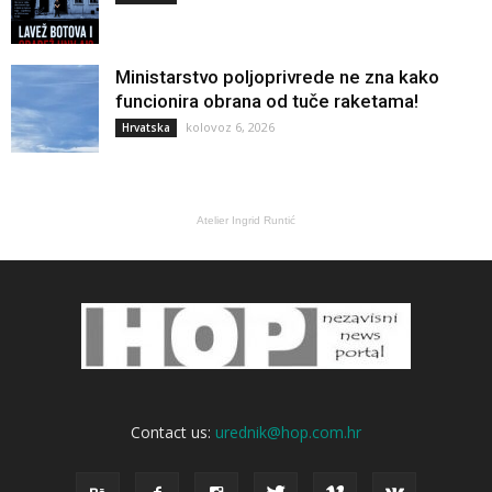
Ministarstvo poljoprivrede ne zna kako
funcionira obrana od tuče raketama!
kolovoz 6, 2026
Hrvatska
Atelier Ingrid Runtić
Contact us:
urednik@hop.com.hr