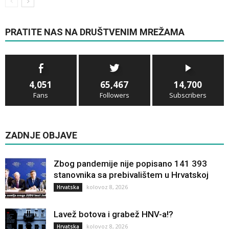
PRATITE NAS NA DRUŠTVENIM MREŽAMA
4,051
65,467
14,700
Fans
Followers
Subscribers
ZADNJE OBJAVE
Zbog pandemije nije popisano 141 393
stanovnika sa prebivalištem u Hrvatskoj
kolovoz 8, 2026
Hrvatska
Lavež botova i grabež HNV-a!?
kolovoz 8, 2026
Hrvatska