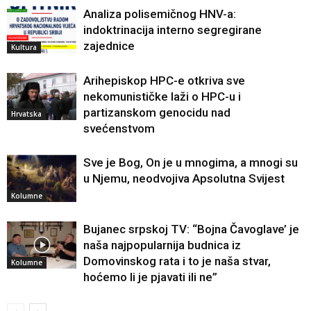
Analiza polisemičnog HNV-a:
indoktrinacija interno segregirane
zajednice
Kultura
Arihepiskop HPC-e otkriva sve
nekomunističke laži o HPC-u i
partizanskom genocidu nad
Hrvatska
svećenstvom
Sve je Bog, On je u mnogima, a mnogi su
u Njemu, neodvojiva Apsolutna Svijest
Kolumne
Bujanec srpskoj TV: “Bojna Čavoglave’ je
naša najpopularnija budnica iz
Domovinskog rata i to je naša stvar,
Kolumne
hoćemo li je pjavati ili ne”