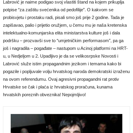
Labrović je naime podigao svoj vlastiti štand na kojem prikuplja
potpise “za zaštitu svećenika od pedofilije”. O kakvom se
probisvjetu i prostaku radi, pisali smo još prije 2 godine. Tada je
zapišavao, palio i prijetio oružjem, u čemu mu je naša kretenska
intelektualno-komunjarska elita ministarstva kulture još i dala
podršku – prozvavši sve to “umjetničkim performasom”, pa ga
još i nagradila – pogađate – nastupom u Acinoj platformi na HRT-
u, u Nedjeljom u 2. Upadljivo je da se velikosrpske Novosti i
Labrović služe istim propagandnim jezikom i temama kako bi
pogazile i popljuvale volju hrvatskog naroda demokratski izraženu
na ovom referendumu. Ovaj agresivni propagandni rat protiv
Hrvatske se čak i plaća iz hrvatskog proračuna, kunama
hrvatskih poreznih obveznika! Nepojmljivo!