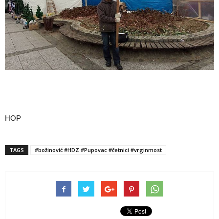
HOP
TAGS
#božinović #HDZ #Pupovac #četnici #vrginmost