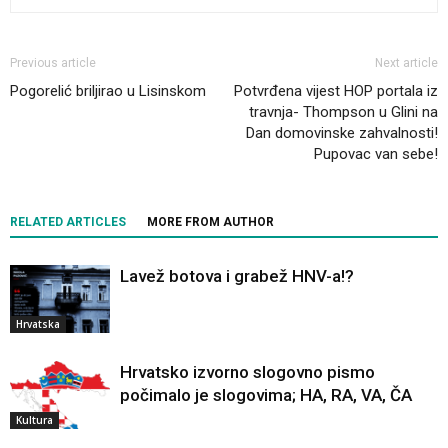
Previous article
Next article
Pogorelić briljirao u Lisinskom
Potvrđena vijest HOP portala iz
travnja- Thompson u Glini na
Dan domovinske zahvalnosti!
Pupovac van sebe!
RELATED ARTICLES
MORE FROM AUTHOR
Lavež botova i grabež HNV-a!?
Hrvatska
Hrvatsko izvorno slogovno pismo
počimalo je slogovima; HA, RA, VA, ČA
Kultura