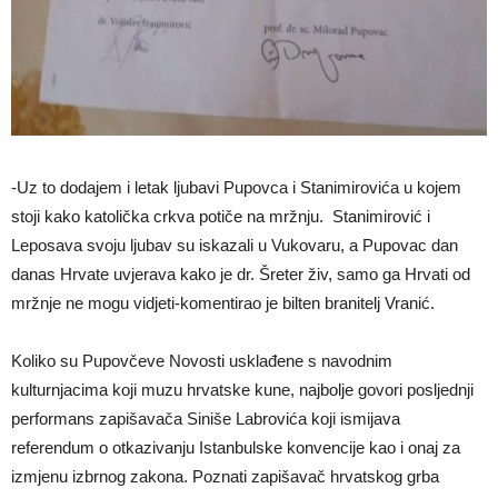
-Uz to dodajem i letak ljubavi Pupovca i Stanimirovića u kojem
stoji kako katolička crkva potiče na mržnju. Stanimirović i
Leposava svoju ljubav su iskazali u Vukovaru, a Pupovac dan
danas Hrvate uvjerava kako je dr. Šreter živ, samo ga Hrvati od
mržnje ne mogu vidjeti-komentirao je bilten branitelj Vranić.
Koliko su Pupovčeve Novosti usklađene s navodnim
kulturnjacima koji muzu hrvatske kune, najbolje govori posljednji
performans zapišavača Siniše Labrovića koji ismijava
referendum o otkazivanju Istanbulske konvencije kao i onaj za
izmjenu izbrnog zakona. Poznati zapišavač hrvatskog grba