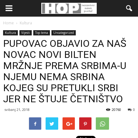
Home
Kultura
Kultura
Vijesti
Top tema
Uncategorized
PUPOVAC OBJAVIO ZA NAŠ
NOVAC NOVI BILTEN
MRŽNJE PREMA SRBIMA-U
NJEMU NEMA SRBINA
KOJEG SU PRETUKLI SRBI
JER NE ŠTUJE ČETNIŠTVO
svibanj 21, 2018
20760
0