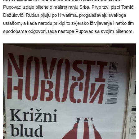
Pupovac izdaje biltene o maltretiranju Srba. Prvo tzv. pisci Tomić,
Dežulović, Rudan pljuju po Hrvatima, progalašavaju svakoga
ustašom, a kada narodu prikipi to zvjersko iživljavanje i netko tim
spodobama odgovori, tada nastupa Pupovac sa svojim biltenom.