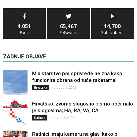
4,051
65,467
14,700
Fans
Followers
Subscribers
ZADNJE OBJAVE
Ministarstvo poljoprivrede ne zna kako
funcionira obrana od tuče raketama!
kolovoz 6, 2026
Hrvatska
Hrvatsko izvorno slogovno pismo počimalo
je slogovima; HA, RA, VA, ČA
kolovoz 6, 2026
Kultura
Radnici imaju kameru na glavi kako bi