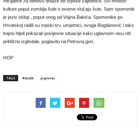
Inicijative za obnovu dolaze od srpske zajednice. Svi ministri
kulture poput zombija šute o ovome slučaju šute. Sam spomenik
je jeziv sklop , poput onog od Vojina Bakića. Spomenike po
Hrvatskoj radili su srpski tzv. umjetnici, ovoga Bogdanović i tako
trajno htjeli prikazati povijesne situacije kako uglavnom nisu niti
približno izgledale, poglavito na Petrovoj gori.
HOP
TAGS
#dudik
pupovac