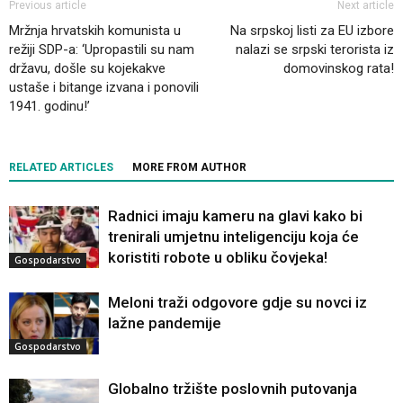
Previous article
Next article
Mržnja hrvatskih komunista u
Na srpskoj listi za EU izbore
režiji SDP-a: ‘Upropastili su nam
nalazi se srpski terorista iz
državu, došle su kojekakve
domovinskog rata!
ustaše i bitange izvana i ponovili
1941. godinu!’
RELATED ARTICLES
MORE FROM AUTHOR
Radnici imaju kameru na glavi kako bi
trenirali umjetnu inteligenciju koja će
koristiti robote u obliku čovjeka!
Gospodarstvo
Meloni traži odgovore gdje su novci iz
lažne pandemije
Gospodarstvo
Globalno tržište poslovnih putovanja