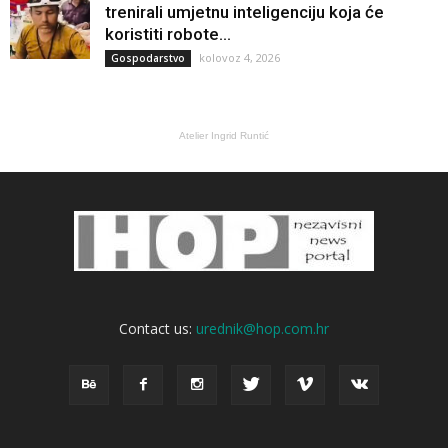
trenirali umjetnu inteligenciju koja će
koristiti robote...
kolovoz 4, 2026
Gospodarstvo
Atelier Ingrid Runtić
Contact us:
urednik@hop.com.hr