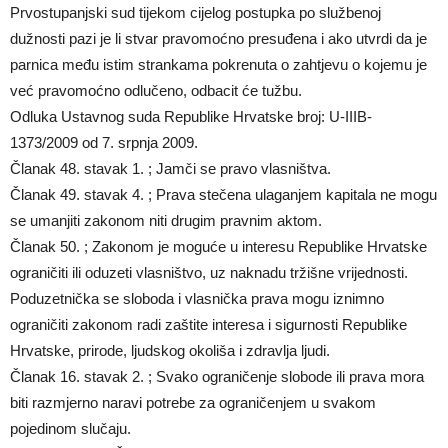
Prvostupanjski sud tijekom cijelog postupka po službenoj
dužnosti pazi je li stvar pravomoćno presuđena i ako utvrdi da je
parnica među istim strankama pokrenuta o zahtjevu o kojemu je
već pravomoćno odlučeno, odbacit će tužbu.
Odluka Ustavnog suda Republike Hrvatske broj: U-IIIB-
1373/2009 od 7. srpnja 2009.
Članak 48. stavak 1. ; Jamči se pravo vlasništva.
Članak 49. stavak 4. ; Prava stečena ulaganjem kapitala ne mogu
se umanjiti zakonom niti drugim pravnim aktom.
Članak 50. ; Zakonom je moguće u interesu Republike Hrvatske
ograničiti ili oduzeti vlasništvo, uz naknadu tržišne vrijednosti.
Poduzetnička se sloboda i vlasnička prava mogu iznimno
ograničiti zakonom radi zaštite interesa i sigurnosti Republike
Hrvatske, prirode, ljudskog okoliša i zdravlja ljudi.
Članak 16. stavak 2. ; Svako ograničenje slobode ili prava mora
biti razmjerno naravi potrebe za ograničenjem u svakom
pojedinom slučaju.