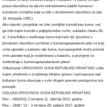
prava vlasništva na takvim nekretninama (dakle šumama i
šumskom zemljištu koje su bile u društvenom vlasništvu na dan
16. listopada 1990.).
Ako vlasnik i posjednik ne žele zemljište koristiti kao šume, već
ga žele trajno koristiti u poljoprivredne svrhe, sukladno članku 60.
st. 3 pravilnika o uređivanju šuma koji kaže da “površine u
privatnom vlasništvu uvrštene u šumskogospodarski plan za koje
vrsta uporabe u katastru nije šuma, šumoposjednik može privesti
vrsti uporabe koja je evidentirana u katastru, a promjene se
evidentiraju u šumskogospodarskom planu”
Odlučivanje VRHOVNOG SUDA REPUBLIKE HRVATSKE u bilo
kojem predmetu o izvlaštenju lokalne uprave i samouprave nad
kulturom šuma obvezuje u svim drugim pravnim postupcima isto
postupiti
ODLUKA VRHOVNOG SUDA REPUBLIKE HRVATSKE
Rev – 450/2011-2 od dana 11. siječnja 2012. godine
Rev – 2648 / 13 – 3 od dana 28. veljače 2017. godine