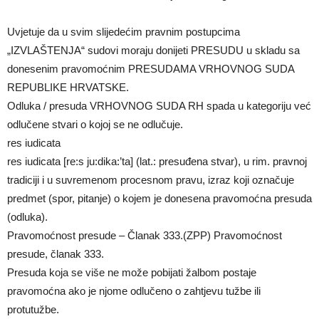
Uvjetuje da u svim slijedećim pravnim postupcima
„IZVLAŠTENJA“ sudovi moraju donijeti PRESUDU u skladu sa
donesenim pravomoćnim PRESUDAMA VRHOVNOG SUDA
REPUBLIKE HRVATSKE.
Odluka / presuda VRHOVNOG SUDA RH spada u kategoriju već
odlučene stvari o kojoj se ne odlučuje.
res iudicata
res iudicata [re:s ju:dika:’ta] (lat.: presuđena stvar), u rim. pravnoj
tradiciji i u suvremenom procesnom pravu, izraz koji označuje
predmet (spor, pitanje) o kojem je donesena pravomoćna presuda
(odluka).
Pravomoćnost presude – Članak 333.(ZPP) Pravomoćnost
presude, članak 333.
Presuda koja se više ne može pobijati žalbom postaje
pravomoćna ako je njome odlučeno o zahtjevu tužbe ili
protutužbe.