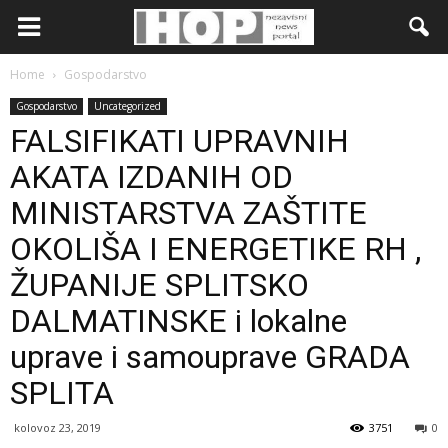
Home
Gospodarstvo
Gospodarstvo
Uncategorized
FALSIFIKATI UPRAVNIH
AKATA IZDANIH OD
MINISTARSTVA ZAŠTITE
OKOLIŠA I ENERGETIKE RH ,
ŽUPANIJE SPLITSKO
DALMATINSKE i lokalne
uprave i samouprave GRADA
SPLITA
kolovoz 23, 2019
3751
0