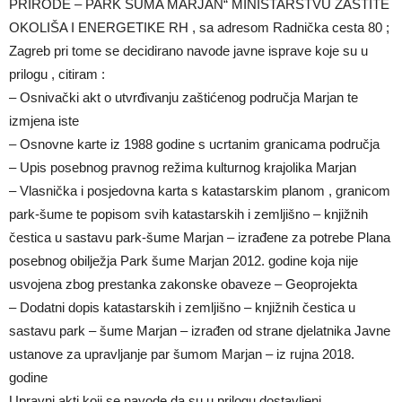
PRIRODE – PARK ŠUMA MARJAN“ MINISTARSTVU ZAŠTITE
OKOLIŠA I ENERGETIKE RH , sa adresom Radnička cesta 80 ;
Zagreb pri tome se decidirano navode javne isprave koje su u
prilogu , citiram :
– Osnivački akt o utvrđivanju zaštićenog područja Marjan te
izmjena iste
– Osnovne karte iz 1988 godine s ucrtanim granicama područja
– Upis posebnog pravnog režima kulturnog krajolika Marjan
– Vlasnička i posjedovna karta s katastarskim planom , granicom
park-šume te popisom svih katastarskih i zemljišno – knjižnih
čestica u sastavu park-šume Marjan – izrađene za potrebe Plana
posebnog obilježja Park šume Marjan 2012. godine koja nije
usvojena zbog prestanka zakonske obaveze – Geoprojekta
– Dodatni dopis katastarskih i zemljišno – knjižnih čestica u
sastavu park – šume Marjan – izrađen od strane djelatnika Javne
ustanove za upravljanje par šumom Marjan – iz rujna 2018.
godine
Upravni akti koji se navode da su u prilogu dostavljeni