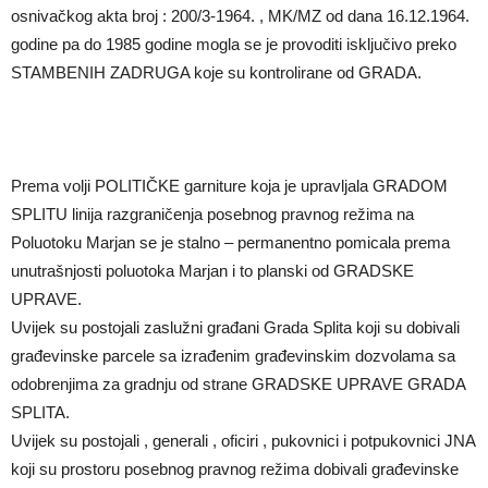
osnivačkog akta broj : 200/3-1964. , MK/MZ od dana 16.12.1964.
godine pa do 1985 godine mogla se je provoditi isključivo preko
STAMBENIH ZADRUGA koje su kontrolirane od GRADA.
Prema volji POLITIČKE garniture koja je upravljala GRADOM
SPLITU linija razgraničenja posebnog pravnog režima na
Poluotoku Marjan se je stalno – permanentno pomicala prema
unutrašnjosti poluotoka Marjan i to planski od GRADSKE
UPRAVE.
Uvijek su postojali zaslužni građani Grada Splita koji su dobivali
građevinske parcele sa izrađenim građevinskim dozvolama sa
odobrenjima za gradnju od strane GRADSKE UPRAVE GRADA
SPLITA.
Uvijek su postojali , generali , oficiri , pukovnici i potpukovnici JNA
koji su prostoru posebnog pravnog režima dobivali građevinske