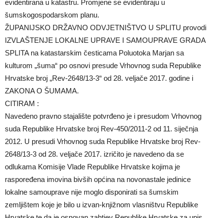
evidentirana u katastru. Promjene se evidentiraju u
šumskogospodarskom planu.
ŽUPANIJSKO DRŽAVNO ODVJETNIŠTVO U SPLITU provodi
IZVLAŠTENJE LOKALNE UPRAVE I SAMOUPRAVE GRADA
SPLITA na katastarskim česticama Poluotoka Marjan sa
kulturom „šuma“ po osnovi presude Vrhovnog suda Republike
Hrvatske broj „Rev-2648/13-3“ od 28. veljače 2017. godine i
ZAKONA O ŠUMAMA.
CITIRAM :
Navedeno pravno stajalište potvrđeno je i presudom Vrhovnog
suda Republike Hrvatske broj Rev-450/2011-2 od 11. siječnja
2012. U presudi Vrhovnog suda Republike Hrvatske broj Rev-
2648/13-3 od 28. veljače 2017. izričito je navedeno da se
odlukama Komisije Vlade Republike Hrvatske kojima je
raspoređena imovina bivših općina na novonastale jedinice
lokalne samouprave nije moglo disponirati sa šumskim
zemljištem koje je bilo u izvan-knjižnom vlasništvu Republike
Hrvatske te da je osnovan zahtjev Republike Hrvatske za upis