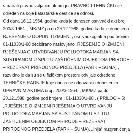
smatrati pravno valjanim aktom jer PRAVNO I TEHNIČKI nije
određen na koje katastarske čestice se odnosi.
Od dana 16.12.1964. godine kada je donesen osnivački akt broj :
200/3-1964. , MK/MZ pa do 29.12.1988. godine kada je donesena
RJEŠENJE O DOPUNI I IZMJENI , osnivačkog akta pod brojem
01-11930/1-88 decidirano naslovljeno „RJEŠENJE O IZMJENI
RJEŠENJA O UTVRĐIVANJU POLUOTOKA MARJAN SA
SUSTIPANOM U SPLITU ZAŠTIČENIM OBJEKTOM PRIRODE
– REZERVAT PRIRODNOG PREDJELA (PARK – ŠUMA) ,
razvidno je da su se u fizičkom prostoru odvijale određene
TEHNIČKE RADNJE koje danas ne odgovaraju donesenim
UPRAVNIM AKTIMA broj : 200/3-1964. , MK/MZ pa do
29.12.1988. godine pod brojem : 01-11930/1-88 . ( PRILOG – 5)
„RJEŠENJE O IZMJENI RJEŠENJA O UTVRĐIVANJU
POLUOTOKA MARJAN SA SUSTIPANOM U SPLITU
ZAŠTIČENIM OBJEKTOM PRIRODE – REZERVAT
PRIRODNOG PREDJELA (PARK – ŠUMA), „linija“ razgraničenja