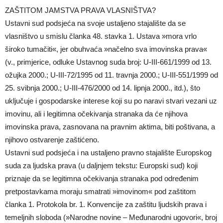
ZAŠTITOM JAMSTVA PRAVA VLASNIŠTVA?
Ustavni sud podsjeća na svoje ustaljeno stajalište da se
vlasništvo u smislu članka 48. stavka 1. Ustava »mora vrlo
široko tumačiti«, jer obuhvaća »načelno sva imovinska prava«
(v., primjerice, odluke Ustavnog suda broj: U-III-661/1999 od 13.
ožujka 2000.; U-III-72/1995 od 11. travnja 2000.; U-III-551/1999 od
25. svibnja 2000.; U-III-476/2000 od 14. lipnja 2000., itd.), što
uključuje i gospodarske interese koji su po naravi stvari vezani uz
imovinu, ali i legitimna očekivanja stranaka da će njihova
imovinska prava, zasnovana na pravnim aktima, biti poštivana, a
njihovo ostvarenje zaštićeno.
Ustavni sud podsjeća i na ustaljeno pravno stajalište Europskog
suda za ljudska prava (u daljnjem tekstu: Europski sud) koji
priznaje da se legitimna očekivanja stranaka pod određenim
pretpostavkama moraju smatrati »imovinom« pod zaštitom
članka 1. Protokola br. 1. Konvencije za zaštitu ljudskih prava i
temeljnih sloboda (»Narodne novine – Međunarodni ugovori«, broj