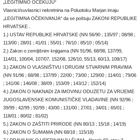
„LEGITIMNO OČEKUJU“
Vlasnici/suvlasnici nekretnina na Poluotoku Marjan imaju
„LEGITIMNA OČEKIVANJA“ da se poštuju ZAKONI REPUBLIKE
HRVATSKE .
1.) USTAV REPUBLIKE HRVATSKE (NN 56/90 ; 135/97 ; 08/98 ;
113/00 ; 28/01 ; 41/01 ; 55/01 ; 76/10 ; 85/10 ; 05/14)
2.) Zakon o zemljišnim knjigama (NN 91/96, 68/98, 137/99,
114/01, 100/04, 107/07, 152/08, 126/10, 55/13, 60/13, 108/17)
3.) ZAKON O VLASNIŠTVU I DRUGIM STVARNIM PRAVIMA
(NN 91/96 ; 68/98 ; 137/99 ; 22/00 ; 73/00 ; 129/00 ; 114/01 ; 79/06
; 141/06 ; 146/08 ; 38/09 ; 153/09 ; 143/12 ; 152/14)
4.) ZAKON O NAKNADI ZA IMOVINU ODUZETU ZA VRIJEME
JUGOSLAVENSKE KOMUNISTIČKE VLADAVINE (NN 92/96 ;
39/99 ; 42/99 ; 92/99 ; 43/00 ; 131/00 ; 27/01 ; 34/01 ; 65/01 ;
118/01 ; 80/02 ; 81/02)
5.) ZAKON O ZAŠTITI PRIRODE (NN 80/13 ; 15/18 ; 14/19)
6.) ZAKON O ŠUMAMA (NN 68/18 ; 115/18)