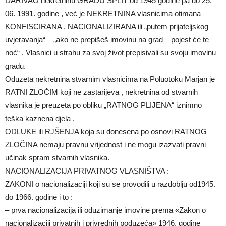
DARIVAO nekretninu GRADU SPLIT od 1945 godine pa do 25.
06. 1991. godine , već je NEKRETNINA vlasnicima otimana –
KONFISCIRANA , NACIONALIZIRANA ili „putem prijateljskog
uvjeravanja“ – „ako ne prepišeš imovinu na grad – pojest će te
noć“ . Vlasnici u strahu za svoj život prepisivali su svoju imovinu
gradu.
Oduzeta nekretnina stvarnim vlasnicima na Poluotoku Marjan je
RATNI ZLOČIM koji ne zastarijeva , nekretnina od stvarnih
vlasnika je preuzeta po obliku „RATNOG PLIJENA“ iznimno
teška kaznena djela .
ODLUKE ili RJŠENJA koja su donesena po osnovi RATNOG
ZLOČINA nemaju pravnu vrijednost i ne mogu izazvati pravni
učinak spram stvarnih vlasnika.
NACIONALIZACIJA PRIVATNOG VLASNIŠTVA :
ZAKONI o nacionalizaciji koji su se provodili u razdoblju od1945.
do 1966. godine i to :
– prva nacionalizacija ili oduzimanje imovine prema «Zakon o
nacionalizaciji privatnih i privrednih poduzeća» 1946. godine