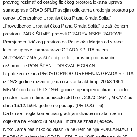
pravnog režima“ od ostalog fizičkog prostora lokalna uprava i
samouprava GRAD SPLIT svojim odlukama uređenja prostora po
osnovi „Generalnog Urbanističkog Plana Grada Splita“ i
„Provedbenog Urbanističkog Plana Grada Splita“ u zaštićenom
prostoru „PARK ŠUME“ provodi GRAĐEVINSKE RADOVE .
Promjenom fizičkog prostora na Poluotoku Marjan od strane
lokalne uprave i samouprave GRADA SPLITA putem
AUTOMATIZMA „zaštićeni prostor , prostor pod pravnim
režimom“ je PONIŠTEN – DISKVALIFICIRAN .
Iz priloženih skica PROSTORNOG UREĐENJA GRADA SPLITA
iz 1978 godine razvidno je da osnivački akt broj : 200/3-1964. ,
MK/MZ od dana 16.12.1964. godine nije implementiran u fizički
prostor , samim time osnivački akt broj : 200/3-1964. , MK/MZ od
dana 16.12.1964. godine ne postoji . (PRILOG – 6)
Da bih se mogla komentirati gradnja individualnih stambenih
objekata na Poluotoku Marjan , mora se znati slijedeće.
Nitko , ama baš nitko od vlasnika nekretnine nije POKLANJAO ili