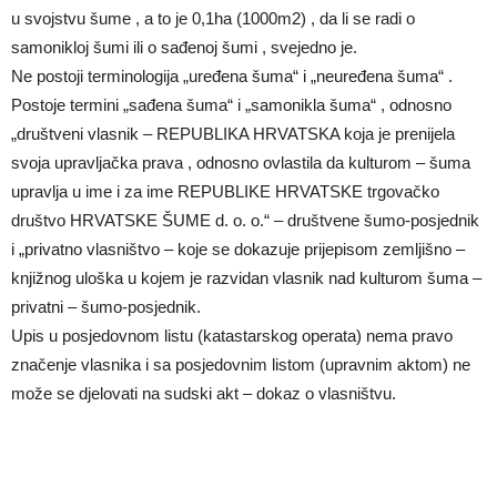
u svojstvu šume , a to je 0,1ha (1000m2) , da li se radi o
samonikloj šumi ili o sađenoj šumi , svejedno je.
Ne postoji terminologija „uređena šuma“ i „neuređena šuma“ .
Postoje termini „sađena šuma“ i „samonikla šuma“ , odnosno
„društveni vlasnik – REPUBLIKA HRVATSKA koja je prenijela
svoja upravljačka prava , odnosno ovlastila da kulturom – šuma
upravlja u ime i za ime REPUBLIKE HRVATSKE trgovačko
društvo HRVATSKE ŠUME d. o. o.“ – društvene šumo-posjednik
i „privatno vlasništvo – koje se dokazuje prijepisom zemljišno –
knjižnog uloška u kojem je razvidan vlasnik nad kulturom šuma –
privatni – šumo-posjednik.
Upis u posjedovnom listu (katastarskog operata) nema pravo
značenje vlasnika i sa posjedovnim listom (upravnim aktom) ne
može se djelovati na sudski akt – dokaz o vlasništvu.