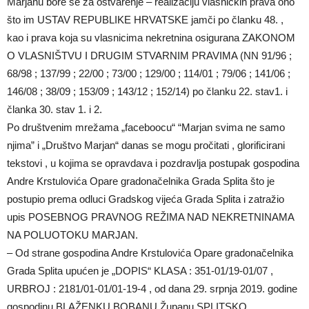
Marjanu bore se za ostvarenje – realizaciju vlasničkih prava ono
što im USTAV REPUBLIKE HRVATSKE jamči po članku 48. ,
kao i prava koja su vlasnicima nekretnina osigurana ZAKONOM
O VLASNIŠTVU I DRUGIM STVARNIM PRAVIMA (NN 91/96 ;
68/98 ; 137/99 ; 22/00 ; 73/00 ; 129/00 ; 114/01 ; 79/06 ; 141/06 ;
146/08 ; 38/09 ; 153/09 ; 143/12 ; 152/14) po članku 22. stav1. i
članka 30. stav 1. i 2.
Po društvenim mrežama „faceboocu“ “Marjan svima ne samo
njima” i „Društvo Marjan“ danas se mogu pročitati , glorificirani
tekstovi , u kojima se opravdava i pozdravlja postupak gospodina
Andre Krstulovića Opare gradonačelnika Grada Splita što je
postupio prema odluci Gradskog vijeća Grada Splita i zatražio
upis POSEBNOG PRAVNOG REŽIMA NAD NEKRETNINAMA
NA POLUOTOKU MARJAN.
– Od strane gospodina Andre Krstulovića Opare gradonačelnika
Grada Splita upućen je „DOPIS“ KLASA : 351-01/19-01/07 ,
URBROJ : 2181/01-01/01-19-4 , od dana 29. srpnja 2019. godine
gospodinu BLAŽENKU BOBANU Županu SPLITSKO