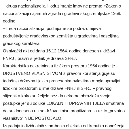
– druga nacionalizacija ili oduzimanje imovine prema: «Zakon o
nacionalizaciji najamnih zgrada i građevinskog zemljišta» 1958.
godine
– treća nacionalizacija; pod njome se podrazumijeva
podruštvljenje građevinskog zemljišta u gradovima i naseljima
gradskog karaktera
Osnivački akt od dana 16.12.1964. godine donesen u državi
FNRJ , pravni slijednik je država SFRJ.
Karakteristika nekretnina u fizičkom prostoru 1964 godine je
DRUŠTVENO VLASNIŠTVOM s pravom korištenja gdje su
tadašnja državna tijela s prenesenim ovlastima mogla upravljati
fizičkim prostorom u ime države FNRJ ili SFRJ – pravnog
slijednika kako su željele bez da nekome obrazlažu svoje
postupke jer su odluke LOKALNIH UPRAVNIH TJELA smatrana
da su donesena u ime države i nisu propitivana , a uz to „privatno
vlasništvo“ NIJE POSTOJALO.
Izgradnja individualnih stambenih objekata od trenutka donošenja