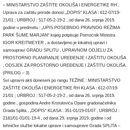
– MINISTARSTVO ZAŠTITE OKOLIŠA I ENERGETIKE RH ,
Uprava za zaštitu prirode donosi „DOPIS“ KLASA : 612-07/19-
21/01 ; URBROJ : 517-05-2-19-2 , od dana 26. srpnja 2019.
godine u predmetu : „UPIS POSEBNOG PRAVNOG REŽIMA
PARK ŠUME MARJAN“ kojeg potpisuje Pomoćnik Ministra
IGOR KREITMEYER , a dostavljeno je lokalnoj upravi i
samoupravi GRADU SPLITU , UPRAVNOM ODJELU ZA
PROSTORNO PLANIRANJE UREĐENJE I ZAŠTITU OKOLIŠA
, ODSJEK ZA PROSTORNO UREĐENJE I ZAŠTITU OKOLIŠA.
(PRILOG – 3)
Svi upravni akti doneseni po rangu TEŽINE : MINISTARSTVO
ZAŠTITE OKOLIŠA I ENERGETIKE RH KLASA : 612-07/19-
21/01 ; URBROJ : 517-05-2-19-2 , od dana 26. srpnja 2019.
godine , gospodina Andre Krstulovića Opare gradonačelnika
Grada Splita , „DOPIS“ KLASA : 351-01/19-01/07 , URBROJ :
2181/01-01/01-19-4 , od dana 29. srpnja 2019. godine i od
tehničke službe lokalne uprave i samouprave Grada SPLITA –