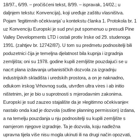
18/97., 6/99. – pročišćeni tekst, 8/99. – ispravak, 14/02.; u
daljnjem tekstu: Konvencija), koji uređuje zaštitu vlasništva.
Pojam ‘legitimnih očekivanja’ u kontekstu članka 1. Protokola br. 1
uz Konvenciju Europski je sud prvi put spomenuo u presudi Pine
Valley Developments LTD i ostali protiv Irske od 29. studenoga
1991. (zahtjev br. 12742/87). U tom su predmetu podnositelji bili
poduzetnici čija je temeljna djelatnost bila kupnja i izgradnja
zemljišta; oni su 1978. godine kupili zemljište pouzdajući se u
nacrt plana izdavanja urbanističkih dozvola za izgradnju
industrijskih skladišta i uredskih prostora, a on je naknadno,
odlukom irskog Vrhovnog suda, utvrđen ultra vires i ab initio
ništetnim, jer je bio u suprotnosti s mjerodavnim zakonima.
Europski je sud zauzeo stajalište da je »legitimno očekivanje«
nastalo onda kad je dozvola (outline planning permission) izdana,
a na temelju pouzdanja u nju podnositelji su kupili zemljište s
namjerom njegove izgradnje. Ta je dozvola, koju nadležna
upravna tijela više nisu mogla ukinuti ili na drugi način opozvati,