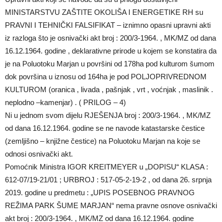
MINISTARSTVU ZAŠTITE OKOLIŠA I ENERGETIKE RH su
PRAVNI I TEHNIČKI FALSIFIKAT – iznimno opasni upravni akti
iz razloga što je osnivački akt broj : 200/3-1964. , MK/MZ od dana
16.12.1964. godine , deklarativne prirode u kojem se konstatira da
je na Poluotoku Marjan u površini od 178ha pod kulturom šumom
dok površina u iznosu od 164ha je pod POLJOPRIVREDNOM
KULTUROM (oranica , livada , pašnjak , vrt , voćnjak , maslinik .
neplodno –kamenjar) . ( PRILOG – 4)
Ni u jednom svom dijelu RJEŠENJA broj : 200/3-1964. , MK/MZ
od dana 16.12.1964. godine se ne navode katastarske čestice
(zemljišno – knjižne čestice) na Poluotoku Marjan na koje se
odnosi osnivački akt.
Pomoćnik Ministra IGOR KREITMEYER u „DOPISU“ KLASA :
612-07/19-21/01 ; URBROJ : 517-05-2-19-2 , od dana 26. srpnja
2019. godine u predmetu : „UPIS POSEBNOG PRAVNOG
REŽIMA PARK ŠUME MARJAN“ nema pravne osnove osnivački
akt broj : 200/3-1964. , MK/MZ od dana 16.12.1964. godine