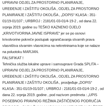
UPRAVNI ODJEL ZA PROSTORNO PLANIRANJE,
UREĐENJE I ZAŠTITU OKOLIŠA , ODJEL ZA PROSTORNO
PLANIRANJE I ZAŠTITU OKOLIŠA , „DOPIS“ KLASA : 351-
01/19-01/107 ; URBROJ : 2181/01-03-01/4-19-2 , od dana 22.
srpnja 2019. godine su TEŠKO KAZNENO DJELO
„KRIVOTVORINA JAVNE ISPRAVE“ jer se po osnovi
krivotvorine pokreče postupak ograničavanja stvarnih prava
vlasništva stvarnim vlasnicima na nekretninama koje se nalaze
na poluotoku MARJAN.
FALSIFIKAT !
Tehnička služba lokalne uprave i samouprave Grada SPLITA –
UPRAVNI ODJEL ZA PROSTORNO PLANIRANJE,
UREĐENJE I ZAŠTITU OKOLIŠA , ODJEL ZA PROSTORNO
PLANIRANJE I ZAŠTITU OKOLIŠA , prosljeđuje „DOPIS“
KLASA : 351-01/19-01/107 ; URBROJ : 2181/01-03-01/4-19-2 , od
dana 22. srpnja 2019. godine , pod nazivom predmeta : „UPIS
POSEBNOG PRAVNOG REŽIMA ZAŠTIČENOG PODRUČJA