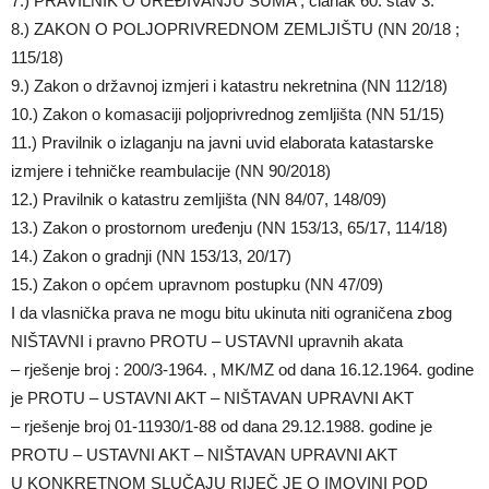
7.) PRAVILNIK O UREĐIVANJU ŠUMA , članak 60. stav 3.
8.) ZAKON O POLJOPRIVREDNOM ZEMLJIŠTU (NN 20/18 ;
115/18)
9.) Zakon o državnoj izmjeri i katastru nekretnina (NN 112/18)
10.) Zakon o komasaciji poljoprivrednog zemljišta (NN 51/15)
11.) Pravilnik o izlaganju na javni uvid elaborata katastarske
izmjere i tehničke reambulacije (NN 90/2018)
12.) Pravilnik o katastru zemljišta (NN 84/07, 148/09)
13.) Zakon o prostornom uređenju (NN 153/13, 65/17, 114/18)
14.) Zakon o gradnji (NN 153/13, 20/17)
15.) Zakon o općem upravnom postupku (NN 47/09)
I da vlasnička prava ne mogu bitu ukinuta niti ograničena zbog
NIŠTAVNI i pravno PROTU – USTAVNI upravnih akata
– rješenje broj : 200/3-1964. , MK/MZ od dana 16.12.1964. godine
je PROTU – USTAVNI AKT – NIŠTAVAN UPRAVNI AKT
– rješenje broj 01-11930/1-88 od dana 29.12.1988. godine je
PROTU – USTAVNI AKT – NIŠTAVAN UPRAVNI AKT
U KONKRETNOM SLUČAJU RIJEČ JE O IMOVINI POD