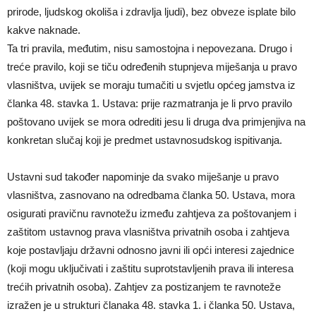
prirode, ljudskog okoliša i zdravlja ljudi), bez obveze isplate bilo
kakve naknade.
Ta tri pravila, međutim, nisu samostojna i nepovezana. Drugo i
treće pravilo, koji se tiču određenih stupnjeva miješanja u pravo
vlasništva, uvijek se moraju tumačiti u svjetlu općeg jamstva iz
članka 48. stavka 1. Ustava: prije razmatranja je li prvo pravilo
poštovano uvijek se mora odrediti jesu li druga dva primjenjiva na
konkretan slučaj koji je predmet ustavnosudskog ispitivanja.
Ustavni sud također napominje da svako miješanje u pravo
vlasništva, zasnovano na odredbama članka 50. Ustava, mora
osigurati pravičnu ravnotežu između zahtjeva za poštovanjem i
zaštitom ustavnog prava vlasništva privatnih osoba i zahtjeva
koje postavljaju državni odnosno javni ili opći interesi zajednice
(koji mogu uključivati i zaštitu suprotstavljenih prava ili interesa
trećih privatnih osoba). Zahtjev za postizanjem te ravnoteže
izražen je u strukturi članaka 48. stavka 1. i članka 50. Ustava,