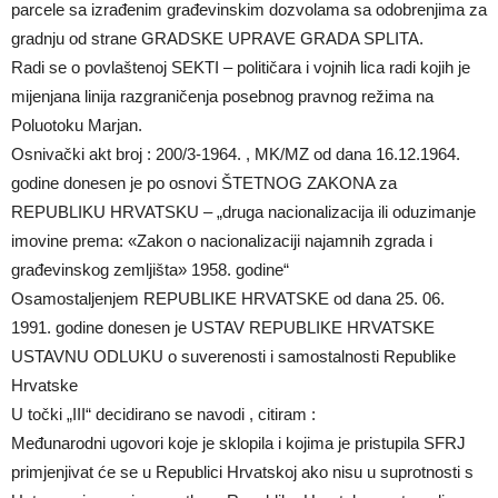
parcele sa izrađenim građevinskim dozvolama sa odobrenjima za
gradnju od strane GRADSKE UPRAVE GRADA SPLITA.
Radi se o povlaštenoj SEKTI – političara i vojnih lica radi kojih je
mijenjana linija razgraničenja posebnog pravnog režima na
Poluotoku Marjan.
Osnivački akt broj : 200/3-1964. , MK/MZ od dana 16.12.1964.
godine donesen je po osnovi ŠTETNOG ZAKONA za
REPUBLIKU HRVATSKU – „druga nacionalizacija ili oduzimanje
imovine prema: «Zakon o nacionalizaciji najamnih zgrada i
građevinskog zemljišta» 1958. godine“
Osamostaljenjem REPUBLIKE HRVATSKE od dana 25. 06.
1991. godine donesen je USTAV REPUBLIKE HRVATSKE
USTAVNU ODLUKU o suverenosti i samostalnosti Republike
Hrvatske
U točki „III“ decidirano se navodi , citiram :
Međunarodni ugovori koje je sklopila i kojima je pristupila SFRJ
primjenjivat će se u Republici Hrvatskoj ako nisu u suprotnosti s