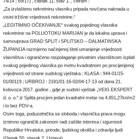
74/14 ; 69/17) , članak 11. stav 1. , citiram :
„Za izvlaštenu nekretninu vlasniku pripada novčana naknada u
visini tržišne vrijednosti nekretnine.“
„LEGITIMNO OČEKIVANJE“ svakog pojedinog vlasnika
nekretnine na POLUOTOKU MARIJAN je da lokalna uprava i
samouprava GRAD SPLIT i SPLITSKO – DALMATINSKA
ŽUPANIJA razmjerno načinjenoj šteti umanjenje vrijednosti
vlasništva i ograničeno raspolaganje privatnim vlasništvom isplati
svakog pojedinog vlasnika po metru kvadratnom po procijenjenoj
vrijednosti od strane sudskog vještaka : KLASA : 944-01/15-
01/00119 ; URBROJ : 2181/01-16-02/04-17-13 od dana 21.
kolovoza 2017. godine , gdje je sudski vještak „VEIG EKSPERT
d. o. o.“ iz Splita procjeni jedan kvadratni metar na 4.851,27kn/m2
i to bez PDV-a.
Osim toga, poduzetnička se sloboda i vlasnička prava mogu
iznimno ograničiti zakonom radi zaštite interesa i sigurnosti
Republike Hrvatske, prirode, ljudskog okoliša i zdravlja ljudi
(članak 50. stavak 2. Ustava).