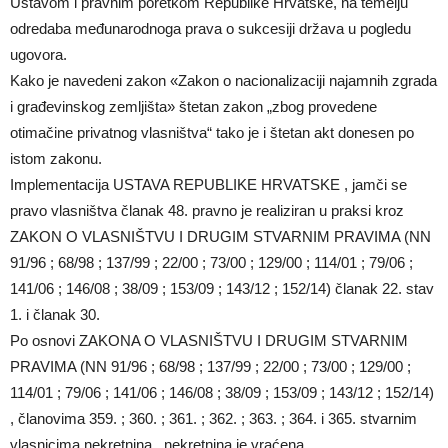
Ustavom i pravnim poretkom Republike Hrvatske, na temelju
odredaba međunarodnoga prava o sukcesiji država u pogledu
ugovora.
Kako je navedeni zakon «Zakon o nacionalizaciji najamnih zgrada
i građevinskog zemljišta» štetan zakon „zbog provedene
otimačine privatnog vlasništva“ tako je i štetan akt donesen po
istom zakonu.
Implementacija USTAVA REPUBLIKE HRVATSKE , jamči se
pravo vlasništva članak 48. pravno je realiziran u praksi kroz
ZAKON O VLASNIŠTVU I DRUGIM STVARNIM PRAVIMA (NN
91/96 ; 68/98 ; 137/99 ; 22/00 ; 73/00 ; 129/00 ; 114/01 ; 79/06 ;
141/06 ; 146/08 ; 38/09 ; 153/09 ; 143/12 ; 152/14) članak 22. stav
1. i članak 30.
Po osnovi ZAKONA O VLASNIŠTVU I DRUGIM STVARNIM
PRAVIMA (NN 91/96 ; 68/98 ; 137/99 ; 22/00 ; 73/00 ; 129/00 ;
114/01 ; 79/06 ; 141/06 ; 146/08 ; 38/09 ; 153/09 ; 143/12 ; 152/14)
, članovima 359. ; 360. ; 361. ; 362. ; 363. ; 364. i 365. stvarnim
vlasnicima nekretnina , nekretnina je vraćena .