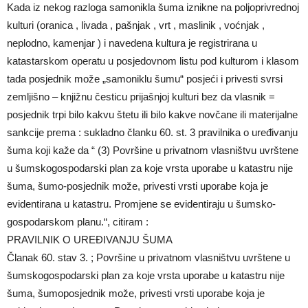
Kada iz nekog razloga samonikla šuma iznikne na poljoprivrednoj
kulturi (oranica , livada , pašnjak , vrt , maslinik , voćnjak ,
neplodno, kamenjar ) i navedena kultura je registrirana u
katastarskom operatu u posjedovnom listu pod kulturom i klasom
tada posjednik može „samoniklu šumu“ posjeći i privesti svrsi
zemljišno – knjižnu česticu prijašnjoj kulturi bez da vlasnik =
posjednik trpi bilo kakvu štetu ili bilo kakve novčane ili materijalne
sankcije prema : sukladno članku 60. st. 3 pravilnika o uređivanju
šuma koji kaže da “ (3) Površine u privatnom vlasništvu uvrštene
u šumskogospodarski plan za koje vrsta uporabe u katastru nije
šuma, šumo-posjednik može, privesti vrsti uporabe koja je
evidentirana u katastru. Promjene se evidentiraju u šumsko-
gospodarskom planu.“, citiram :
PRAVILNIK O UREĐIVANJU ŠUMA
Članak 60. stav 3. ; Površine u privatnom vlasništvu uvrštene u
šumskogospodarski plan za koje vrsta uporabe u katastru nije
šuma, šumoposjednik može, privesti vrsti uporabe koja je