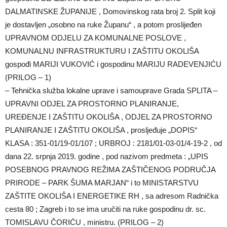
DALMATINSKE ŽUPANIJE , Domovinskog rata broj 2. Split koji
je dostavljen „osobno na ruke Županu“ , a potom proslijeđen
UPRAVNOM ODJELU ZA KOMUNALNE POSLOVE ,
KOMUNALNU INFRASTRUKTURU I ZAŠTITU OKOLIŠA
gospođi MARIJI VUKOVIĆ i gospodinu MARIJU RADEVENJIĆU
(PRILOG – 1)
– Tehnička služba lokalne uprave i samouprave Grada SPLITA –
UPRAVNI ODJEL ZA PROSTORNO PLANIRANJE,
UREĐENJE I ZAŠTITU OKOLIŠA , ODJEL ZA PROSTORNO
PLANIRANJE I ZAŠTITU OKOLIŠA , prosljeđuje „DOPIS“
KLASA : 351-01/19-01/107 ; URBROJ : 2181/01-03-01/4-19-2 , od
dana 22. srpnja 2019. godine , pod nazivom predmeta : „UPIS
POSEBNOG PRAVNOG REŽIMA ZAŠTIČENOG PODRUČJA
PRIRODE – PARK ŠUMA MARJAN“ i to MINISTARSTVU
ZAŠTITE OKOLIŠA I ENERGETIKE RH , sa adresom Radnička
cesta 80 ; Zagreb i to se ima uručiti na ruke gospodinu dr. sc.
TOMISLAVU ČORIĆU , ministru. (PRILOG – 2)