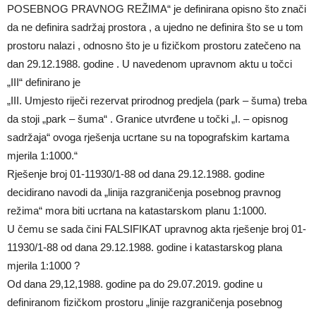
POSEBNOG PRAVNOG REŽIMA“ je definirana opisno što znači
da ne definira sadržaj prostora , a ujedno ne definira što se u tom
prostoru nalazi , odnosno što je u fizičkom prostoru zatečeno na
dan 29.12.1988. godine . U navedenom upravnom aktu u točci
„III“ definirano je
„III. Umjesto riječi rezervat prirodnog predjela (park – šuma) treba
da stoji „park – šuma“ . Granice utvrđene u točki „I. – opisnog
sadržaja“ ovoga rješenja ucrtane su na topografskim kartama
mjerila 1:1000.“
Rješenje broj 01-11930/1-88 od dana 29.12.1988. godine
decidirano navodi da „linija razgraničenja posebnog pravnog
režima“ mora biti ucrtana na katastarskom planu 1:1000.
U čemu se sada čini FALSIFIKAT upravnog akta rješenje broj 01-
11930/1-88 od dana 29.12.1988. godine i katastarskog plana
mjerila 1:1000 ?
Od dana 29,12,1988. godine pa do 29.07.2019. godine u
definiranom fizičkom prostoru „linije razgraničenja posebnog