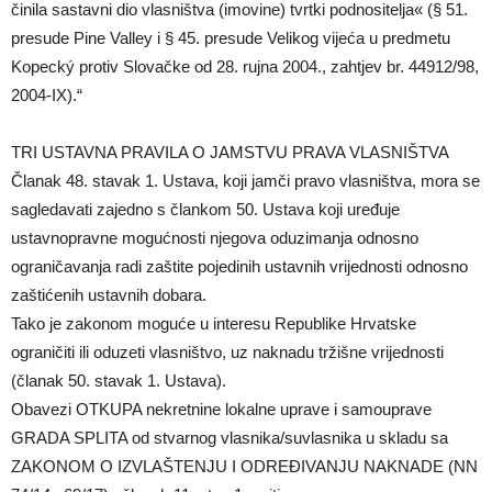
činila sastavni dio vlasništva (imovine) tvrtki podnositelja« (§ 51.
presude Pine Valley i § 45. presude Velikog vijeća u predmetu
Kopecký protiv Slovačke od 28. rujna 2004., zahtjev br. 44912/98,
2004-IX).“
TRI USTAVNA PRAVILA O JAMSTVU PRAVA VLASNIŠTVA
Članak 48. stavak 1. Ustava, koji jamči pravo vlasništva, mora se
sagledavati zajedno s člankom 50. Ustava koji uređuje
ustavnopravne mogućnosti njegova oduzimanja odnosno
ograničavanja radi zaštite pojedinih ustavnih vrijednosti odnosno
zaštićenih ustavnih dobara.
Tako je zakonom moguće u interesu Republike Hrvatske
ograničiti ili oduzeti vlasništvo, uz naknadu tržišne vrijednosti
(članak 50. stavak 1. Ustava).
Obavezi OTKUPA nekretnine lokalne uprave i samouprave
GRADA SPLITA od stvarnog vlasnika/suvlasnika u skladu sa
ZAKONOM O IZVLAŠTENJU I ODREĐIVANJU NAKNADE (NN