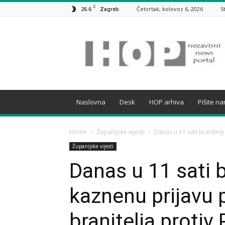
C
26.6
Četvrtak, kolovoz 6, 2026
S
Zagreb
HOP
Naslovna
Desk
HOP arhiva
Pišite n
Home
Županijske vijesti
Danas u 11 sati branitelj
Županijske vijesti
Danas u 11 sati b
kaznenu prijavu 
branitelja proti