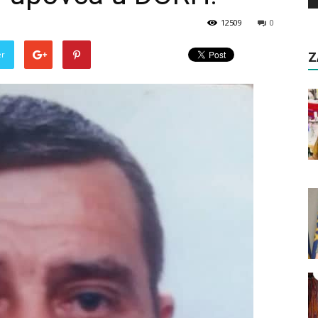
12509
0
er
Z