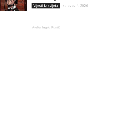
kolovoz 4, 2026
Vijesti iz svijeta
Atelier Ingrid Runtić