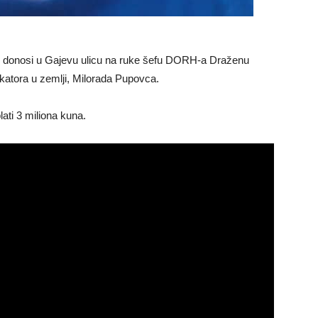
 sati donosi u Gajevu ulicu na ruke šefu DORH-a Draženu
katora u zemlji, Milorada Pupovca.
ati 3 miliona kuna.