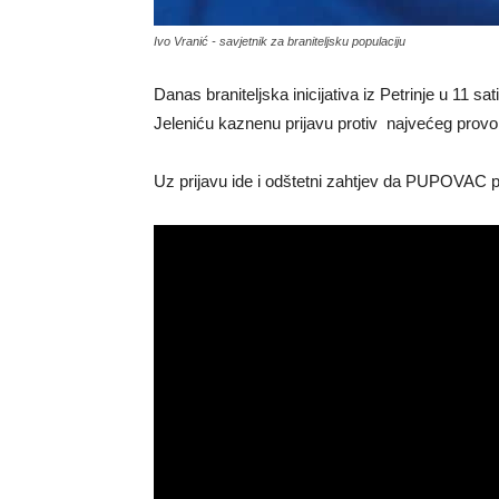
Ivo Vranić - savjetnik za braniteljsku populaciju
Danas braniteljska inicijativa iz Petrinje u 11
Jeleniću kaznenu prijavu protiv najvećeg provo
Uz prijavu ide i odštetni zahtjev da PUPOVAC pl