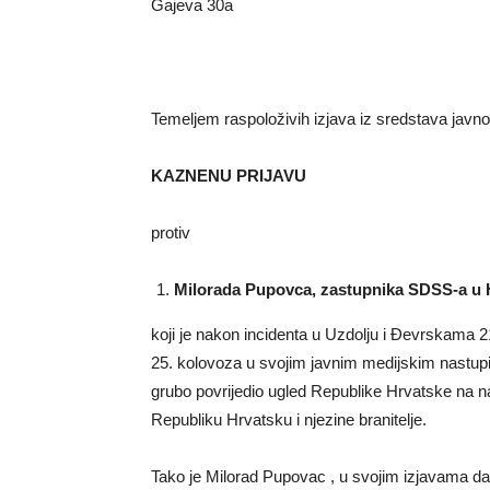
Gajeva 30a
Temeljem raspoloživih izjava iz sredstava javn
KAZNENU PRIJAVU
protiv
Milorada Pupovca, zastupnika SDSS-a u H
koji je nakon incidenta u Uzdolju i Đevrskama 2
25. kolovoza u svojim javnim medijskim nastupi
grubo povrijedio ugled Republike Hrvatske na na
Republiku Hrvatsku i njezine branitelje.
Tako je Milorad Pupovac , u svojim izjavama da