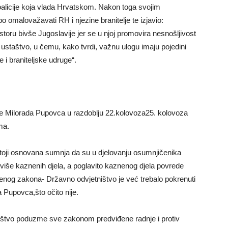
alicije koja vlada Hrvatskom. Nakon toga svojim
 omalovažavati RH i njezine branitelje te izjavio:
toru bivše Jugoslavije jer se u njoj promovira nesnošljivost
 ustaštvo, u čemu, kako tvrdi, važnu ulogu imaju pojedini
e i braniteljske udruge“.
ve Milorada Pupovca u razdoblju 22.kolovoza25. kolovoza
ma.
ji osnovana sumnja da su u djelovanju osumnjičenika
više kaznenih djela, a poglavito kaznenog djela povrede
nog zakona- Državno odvjetništvo je već trebalo pokrenuti
 Pupovca,što očito nije.
ištvo poduzme sve zakonom predviđene radnje i protiv