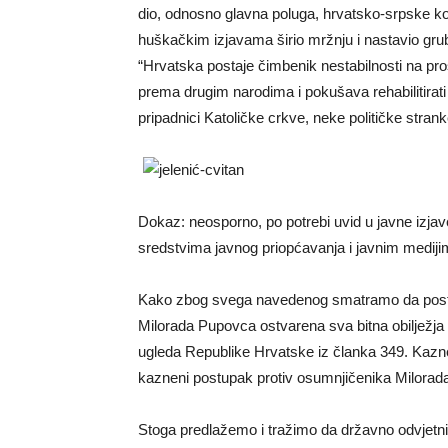
dio, odnosno glavna poluga, hrvatsko-srpske ko
huškačkim izjavama širio mržnju i nastavio grubo
“Hrvatska postaje čimbenik nestabilnosti na pros
prema drugim narodima i pokušava rehabilitirati
pripadnici Katoličke crkve, neke političke strank
Dokaz: neosporno, po potrebi uvid u javne izja
sredstvima javnog priopćavanja i javnim mediji
Kako zbog svega navedenog smatramo da posto
Milorada Pupovca ostvarena sva bitna obilježja 
ugleda Republike Hrvatske iz članka 349. Kazne
kazneni postupak protiv osumnjičenika Milorada
Stoga predlažemo i tražimo da državno odvjetn