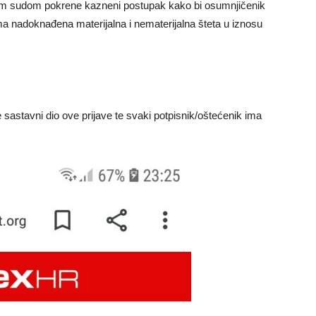
im sudom pokrene kazneni postupak kako bi osumnjičenik
ma nadoknađena materijalna i nematerijalna šteta u iznosu
e sastavni dio ove prijave te svaki potpisnik/oštećenik ima