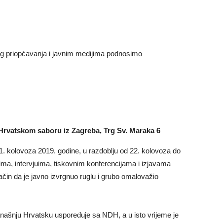
og priopćavanja i javnim medijima podnosimo
rvatskom saboru iz Zagreba, Trg Sv. Maraka 6
1. kolovoza 2019. godine, u razdoblju od 22. kolovoza do
ma, intervjuima, tiskovnim konferencijama i izjavama
čin da je javno izvrgnuo ruglu i grubo omalovažio
našnju Hrvatsku uspoređuje sa NDH, a u isto vrijeme je