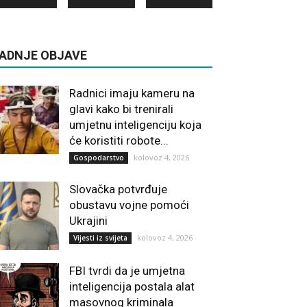
ADNJE OBJAVE
Radnici imaju kameru na
glavi kako bi trenirali
umjetnu inteligenciju koja
će koristiti robote...
kolovoz 4, 2026
Gospodarstvo
Slovačka potvrđuje
obustavu vojne pomoći
Ukrajini
kolovoz 4, 2026
Vijesti iz svijeta
FBI tvrdi da je umjetna
inteligencija postala alat
masovnog kriminala