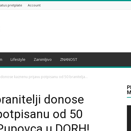
tatus pretplate
Account
am
Lifestyle
Zanimljivo
ZNANOST
i donose kaznenu prijavu potpisanu od 50 branitelja...
P
M
ranitelji donose
potpisanu od 50
v Pupovca u DORH!