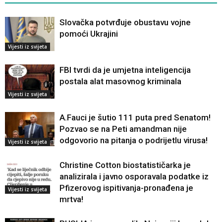
Slovačka potvrđuje obustavu vojne
pomoći Ukrajini
Vijesti iz svijeta
FBI tvrdi da je umjetna inteligencija
postala alat masovnog kriminala
Vijesti iz svijeta
A.Fauci je šutio 111 puta pred Senatom!
Pozvao se na Peti amandman nije
odgovorio na pitanja o podrijetlu virusa!
Vijesti iz svijeta
Christine Cotton biostatističarka je
analizirala i javno osporavala podatke iz
Pfizerovog ispitivanja-pronađena je
Vijesti iz svijeta
mrtva!