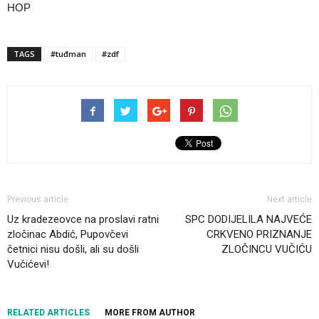
HOP
TAGS
#tuđman
#zdf
Previous article
Next article
Uz kradezeovce na proslavi ratni
SPC DODIJELILA NAJVEĆE
zločinac Abdić, Pupovčevi
CRKVENO PRIZNANJE
četnici nisu došli, ali su došli
ZLOČINCU VUČIĆU
Vučićevi!
RELATED ARTICLES
MORE FROM AUTHOR