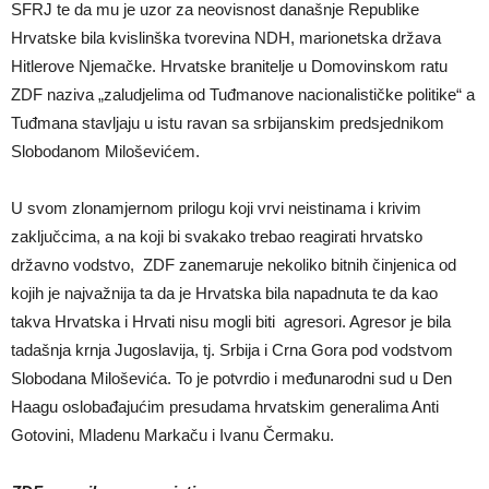
SFRJ te da mu je uzor za neovisnost današnje Republike
Hrvatske bila kvislinška tvorevina NDH, marionetska država
Hitlerove Njemačke. Hrvatske branitelje u Domovinskom ratu
ZDF naziva „zaludjelima od Tuđmanove nacionalističke politike“ a
Tuđmana stavljaju u istu ravan sa srbijanskim predsjednikom
Slobodanom Miloševićem.
U svom zlonamjernom prilogu koji vrvi neistinama i krivim
zaključcima, a na koji bi svakako trebao reagirati hrvatsko
državno vodstvo, ZDF zanemaruje nekoliko bitnih činjenica od
kojih je najvažnija ta da je Hrvatska bila napadnuta te da kao
takva Hrvatska i Hrvati nisu mogli biti agresori. Agresor je bila
tadašnja krnja Jugoslavija, tj. Srbija i Crna Gora pod vodstvom
Slobodana Miloševića. To je potvrdio i međunarodni sud u Den
Haagu oslobađajućim presudama hrvatskim generalima Anti
Gotovini, Mladenu Markaču i Ivanu Čermaku.