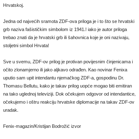
Hrvatskoj.
Jedna od najvećih sramota ZDF-ova priloga je i to što se hrvatski
grb naziva fašističkim simbolom iz 1941.! iako je autor priloga
trebao znati da je hrvatski grb ili šahovnica koje je oni nazivaju,
stoljetni simbol Hrvata!
Sve u svemu, ZDF-ov prilog je protivan povijesnim činjenicama i
očito zlonamjerno ili jako aljkavo odrađen. Kao novinar Fenixa
uputio sam upit intendantu njemačkog ZDF-a, gospodinu Dr.
Thomasu Bellutu, kako je takav prilog uopće mogao biti emitiran
na tako uglednoj televiziji. Dok očekujem odgovor od intendantice,
očekujemo i oštru reakciju hrvatske diplomacije na takav ZDF-ov
uradak.
Fenix-magazin/Kristijan Bodrožić izvor