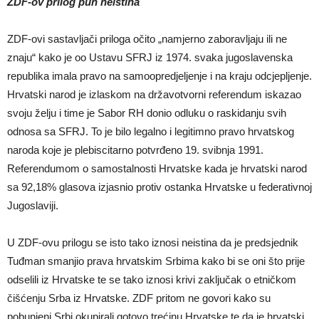
ZDF-ov prilog pun neistina
ZDF-ovi sastavljači priloga očito „namjerno zaboravljaju ili ne
znaju“ kako je oo Ustavu SFRJ iz 1974. svaka jugoslavenska
republika imala pravo na samoopredjeljenje i na kraju odcjepljenje.
Hrvatski narod je izlaskom na državotvorni referendum iskazao
svoju želju i time je Sabor RH donio odluku o raskidanju svih
odnosa sa SFRJ. To je bilo legalno i legitimno pravo hrvatskog
naroda koje je plebiscitarno potvrđeno 19. svibnja 1991.
Referendumom o samostalnosti Hrvatske kada je hrvatski narod
sa 92,18% glasova izjasnio protiv ostanka Hrvatske u federativnoj
Jugoslaviji.
U ZDF-ovu prilogu se isto tako iznosi neistina da je predsjednik
Tuđman smanjio prava hrvatskim Srbima kako bi se oni što prije
odselili iz Hrvatske te se tako iznosi krivi zaključak o etničkom
čišćenju Srba iz Hrvatske. ZDF pritom ne govori kako su
pobunjeni Srbi okupirali gotovo trećinu Hrvatske te da je hrvatski