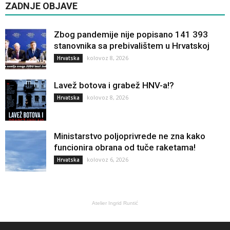
ZADNJE OBJAVE
Zbog pandemije nije popisano 141 393
stanovnika sa prebivalištem u Hrvatskoj
kolovoz 8, 2026
Hrvatska
Lavež botova i grabež HNV-a!?
kolovoz 8, 2026
Hrvatska
Ministarstvo poljoprivrede ne zna kako
funcionira obrana od tuče raketama!
kolovoz 6, 2026
Hrvatska
Atelier Ingrid Runtić