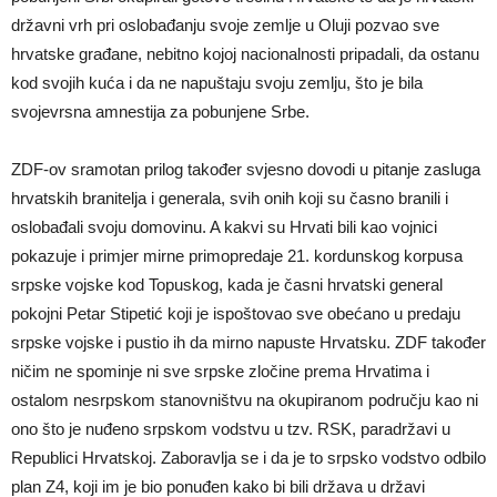
državni vrh pri oslobađanju svoje zemlje u Oluji pozvao sve
hrvatske građane, nebitno kojoj nacionalnosti pripadali, da ostanu
kod svojih kuća i da ne napuštaju svoju zemlju, što je bila
svojevrsna amnestija za pobunjene Srbe.
ZDF-ov sramotan prilog također svjesno dovodi u pitanje zasluga
hrvatskih branitelja i generala, svih onih koji su časno branili i
oslobađali svoju domovinu. A kakvi su Hrvati bili kao vojnici
pokazuje i primjer mirne primopredaje 21. kordunskog korpusa
srpske vojske kod Topuskog, kada je časni hrvatski general
pokojni Petar Stipetić koji je ispoštovao sve obećano u predaju
srpske vojske i pustio ih da mirno napuste Hrvatsku. ZDF također
ničim ne spominje ni sve srpske zločine prema Hrvatima i
ostalom nesrpskom stanovništvu na okupiranom području kao ni
ono što je nuđeno srpskom vodstvu u tzv. RSK, paradržavi u
Republici Hrvatskoj. Zaboravlja se i da je to srpsko vodstvo odbilo
plan Z4, koji im je bio ponuđen kako bi bili država u državi