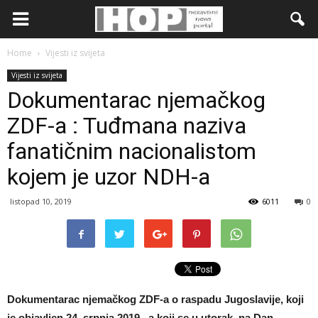
Home
Vijesti iz svijeta
Vijesti iz svijeta
Dokumentarac njemačkog
ZDF-a : Tuđmana naziva
fanatičnim nacionalistom
kojem je uzor NDH-a
listopad 10, 2019
6011
0
Dokumentarac njemačkog ZDF-a o raspadu Jugoslavije, koji
je objavljen 24. srpnja 2019., a koji se u utorak, na Dan