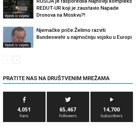
RUSIJA je rasporedila Najnoviji kompleks
REDUT-UR koji je zaustavio Napade
Dronova na Moskvu?!
Vijesti iz svijeta
Njemačke priče:Želimo razviti
Bundeswehr u najmoćniju vojsku u Europi
Vijesti iz svijeta
PRATITE NAS NA DRUŠTVENIM MREŽAMA
4,051
65,467
14,700
Fans
Followers
Subscribers