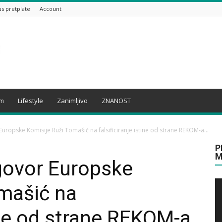
us pretplate
Account
am
Lifestyle
Zanimljivo
ZNANOST
ropske Komisije Ruži Tomašić na falsificiranje istine od strane REKOM-a...
P
M
ovor Europske
mašić na
tine od strane REKOM-a