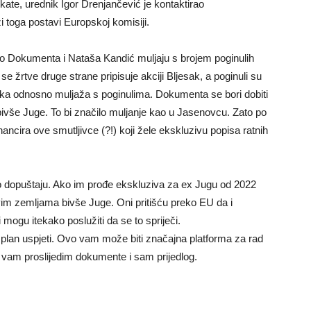
fikate, urednik Igor Drenjančević je kontaktirao
 toga postavi Europskoj komisiji.
o Dokumenta i Nataša Kandić muljaju s brojem poginulih
e žrtve druge strane pripisuje akciji Bljesak, a poginuli su
aka odnosno muljaža s poginulima. Dokumenta se bori dobiti
bivše Juge. To bi značilo muljanje kao u Jasenovcu. Zato po
nancira ove smutljivce (?!) koji žele ekskluzivu popisa ratnih
 to dopuštaju. Ako im prođe ekskluziva za ex Jugu od 2022
vim zemljama bivše Juge. Oni pritišću preko EU da i
mogu itekako poslužiti da se to spriječi.
m plan uspjeti. Ovo vam može biti značajna platforma za rad
a vam proslijedim dokumente i sam prijedlog.