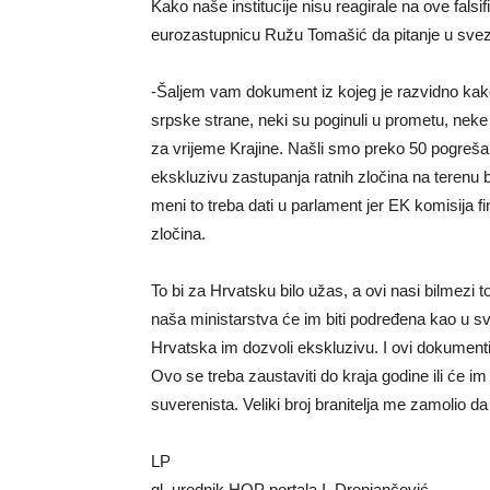
Kako naše institucije nisu reagirale na ove falsi
eurozastupnicu Ružu Tomašić da pitanje u svezi
-Šaljem vam dokument iz kojeg je razvidno kak
srpske strane, neki su poginuli u prometu, neke s
za vrijeme Krajine. Našli smo preko 50 pogreš
ekskluzivu zastupanja ratnih zločina na terenu 
meni to treba dati u parlament jer EK komisija fi
zločina.
To bi za Hrvatsku bilo užas, a ovi nasi bilmezi
naša ministarstva će im biti podređena kao u s
Hrvatska im dozvoli ekskluzivu. I ovi dokumenti 
Ovo se treba zaustaviti do kraja godine ili će i
suverenista. Veliki broj branitelja me zamolio d
LP
gl. urednik HOP portala I. Drenjančević