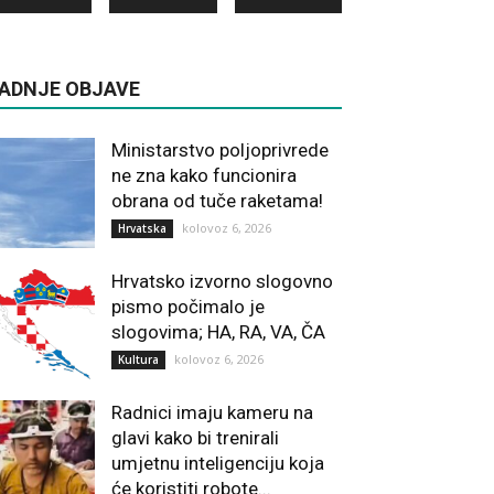
ADNJE OBJAVE
Ministarstvo poljoprivrede
ne zna kako funcionira
obrana od tuče raketama!
kolovoz 6, 2026
Hrvatska
Hrvatsko izvorno slogovno
pismo počimalo je
slogovima; HA, RA, VA, ČA
kolovoz 6, 2026
Kultura
Radnici imaju kameru na
glavi kako bi trenirali
umjetnu inteligenciju koja
će koristiti robote...