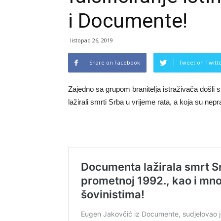
i Documente!
listopad 26, 2019
Share on Facebook
Tweet on Twitt
Zajedno sa grupom branitelja istraživača došl
lažirali smrti Srba u vrijeme rata, a koja su nep