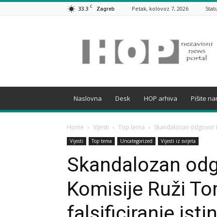
C
33.3
Petak, kolovoz 7, 2026
Stat
Zagreb
HOP
Naslovna
Desk
HOP arhiva
Pišite n
Home
Vijesti
Top tema
Skandalozan odgovor Eu
Vijesti
Top tema
Uncategorized
Vijesti iz svijeta
Skandalozan odg
Komisije Ruži To
falsificiranje is