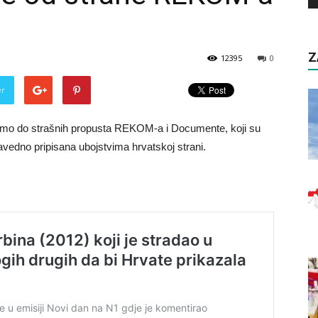
Z
12395
0
er
i smo do strašnih propusta REKOM-a i Documente, koji su
ravedno pripisana ubojstvima hrvatskoj strani.