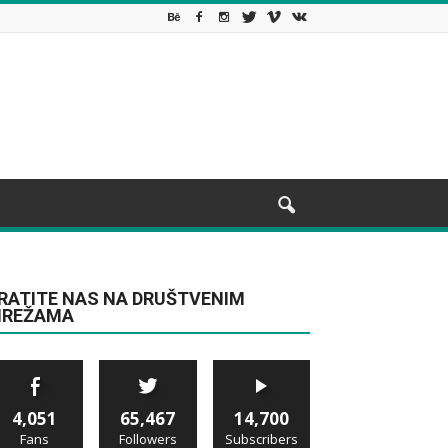
RATITE NAS NA DRUŠTVENIM
REŽAMA
4,051
65,467
14,700
Fans
Followers
Subscribers