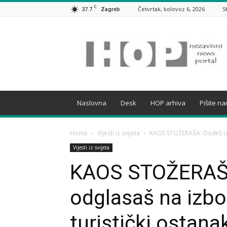
C
37.7
Četvrtak, kolovoz 6, 2026
S
Zagreb
HOP
Naslovna
Desk
HOP arhiva
Pišite n
Home
Vijesti iz svijeta
KAOS STOŽERAŠA: Dođeš iz B
Vijesti iz svijeta
KAOS STOŽERAŠA
odglasaš na izbo
turistički ostana