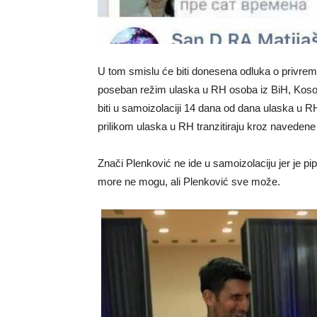
U tom smislu će biti donesena odluka o privrem
poseban režim ulaska u RH osoba iz BiH, Kosov
biti u samoizolaciji 14 dana od dana ulaska u R
prilikom ulaska u RH tranzitiraju kroz navedene 
Znači Plenković ne ide u samoizolaciju jer je pip
more ne mogu, ali Plenković sve može.