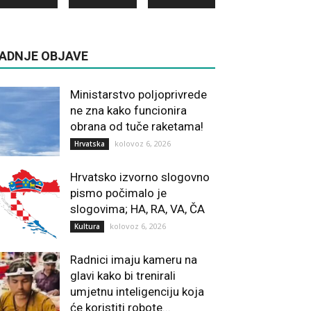
ADNJE OBJAVE
Ministarstvo poljoprivrede
ne zna kako funcionira
obrana od tuče raketama!
kolovoz 6, 2026
Hrvatska
Hrvatsko izvorno slogovno
pismo počimalo je
slogovima; HA, RA, VA, ČA
kolovoz 6, 2026
Kultura
Radnici imaju kameru na
glavi kako bi trenirali
umjetnu inteligenciju koja
će koristiti robote...