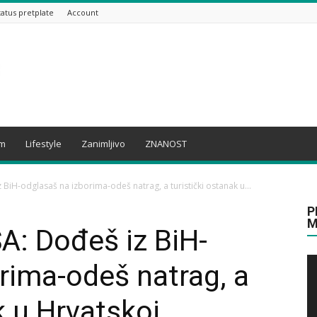
tatus pretplate
Account
am
Lifestyle
Zanimljivo
ZNANOST
iH-odglasaš na izborima-odeš natrag, a turistički ostanak u...
P
M
: Dođeš iz BiH-
rima-odeš natrag, a
k u Hrvatskoj