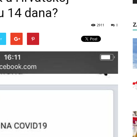
ju 14 dana?
Z
2911
0
er