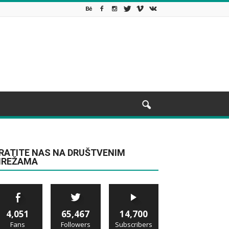
RATITE NAS NA DRUŠTVENIM
REŽAMA
4,051
65,467
14,700
Fans
Followers
Subscribers