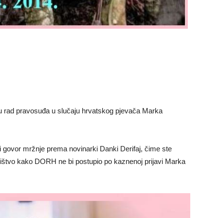
 u rad pravosuđa u slučaju hrvatskog pjevača Marka
dni govor mržnje prema novinarki Danki Derifaj, čime ste
tništvo kako DORH ne bi postupio po kaznenoj prijavi Marka