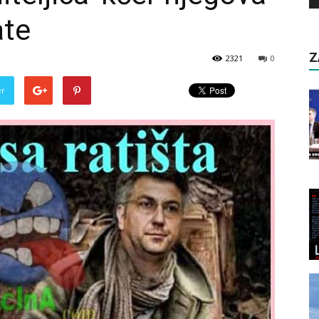
ate
Z
2321
0
er