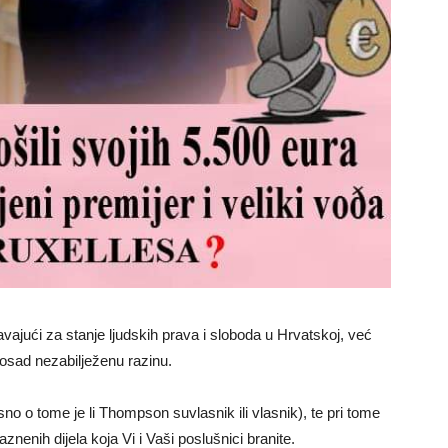
avajući za stanje ljudskih prava i sloboda u Hrvatskoj, već
dosad nezabilježenu razinu.
no o tome je li Thompson suvlasnik ili vlasnik), te pri tome
znenih dijela koja Vi i Vaši poslušnici branite.