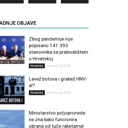
ADNJE OBJAVE
Zbog pandemije nije
popisano 141 393
stanovnika sa prebivalištem
u Hrvatskoj
kolovoz 8, 2026
Hrvatska
Lavež botova i grabež HNV-
a!?
kolovoz 8, 2026
Hrvatska
Ministarstvo poljoprivrede
ne zna kako funcionira
obrana od tuče raketama!