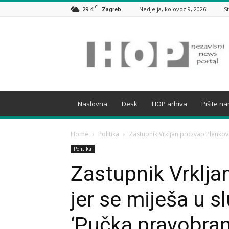
C
29.4
Nedjelja, kolovoz 9, 2026
S
Zagreb
HOP
Naslovna
Desk
HOP arhiva
Pišite n
Home
Politika
Zastupnik Vrkljan prozvao Plenkovi
Politika
Zastupnik Vrklja
jer se miješa u 
‘Pučka pravobrani