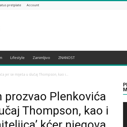
tatus pretplate
Account
am
Lifestyle
Zanimljivo
ZNANOST
ća jer se miješa u slučaj Thompson, kao i...
P
M
n prozvao Plenkovića
slučaj Thompson, kao i
teljica’ kćer njegova