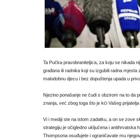
Ta Pučka pravobraniteljica, za koju se nikada ni
građana ili radnika koji su izgubili radna mjest
malodobnu djecu i bez dopuštenja upada u priva
Njezino ponašanje ne čudi s obzirom na to da prav
znanja, već zbog toga što je kći Vašeg prijatel
Vi i mediji ste na istom zadatku, a on se zove s
strategiju je očigledno uključena i antihrvatska h
Thompsona osuđujete i ograničavate mu njego