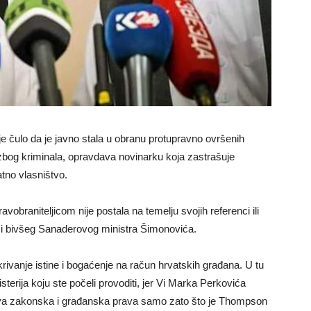
je čulo da je javno stala u obranu protupravno ovršenih
a zbog kriminala, opravdava novinarku koja zastrašuje
tno vlasništvo.
obraniteljicom nije postala na temelju svojih referenci ili
ja i bivšeg Sanaderovog ministra Šimonovića.
krivanje istine i bogaćenje na račun hrvatskih građana. U tu
isterija koju ste počeli provoditi, jer Vi Marka Perkovića
va zakonska i građanska prava samo zato što je Thompson