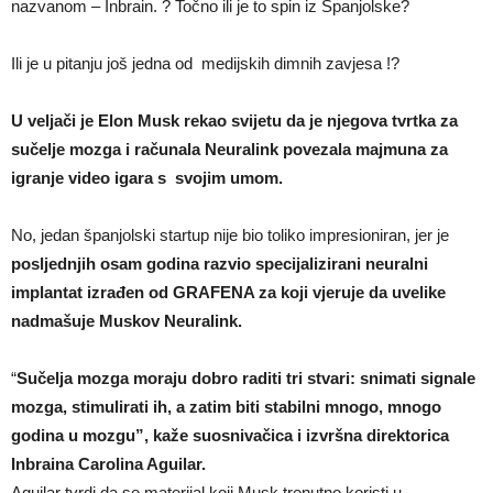
nazvanom – Inbrain. ? Točno ili je to spin iz Španjolske?
Ili je u pitanju još jedna od medijskih dimnih zavjesa !?
U veljači je Elon Musk rekao svijetu da je njegova tvrtka za
sučelje mozga i računala Neuralink povezala majmuna za
igranje video igara s svojim umom.
No, jedan španjolski startup nije bio toliko impresioniran, jer je
posljednjih osam godina razvio specijalizirani neuralni
implantat izrađen od GRAFENA za koji vjeruje da uvelike
nadmašuje Muskov Neuralink.
“
Sučelja mozga moraju dobro raditi tri stvari: snimati signale
mozga, stimulirati ih, a zatim biti stabilni mnogo, mnogo
godina u mozgu”, kaže suosnivačica i izvršna direktorica
Inbraina Carolina Aguilar.
Aguilar tvrdi da se materijal koji Musk trenutno koristi u