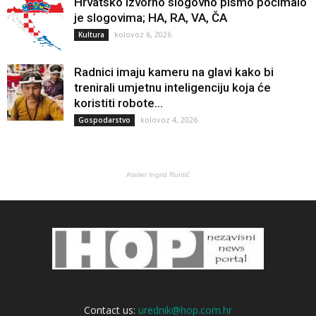
Hrvatsko izvorno slogovno pismo počimalo
je slogovima; HA, RA, VA, ČA
kolovoz 6, 2026
Kultura
Radnici imaju kameru na glavi kako bi
trenirali umjetnu inteligenciju koja će
koristiti robote...
kolovoz 4, 2026
Gospodarstvo
Atelier Ingrid Runtić
Contact us:
urednik@hop.com.hr