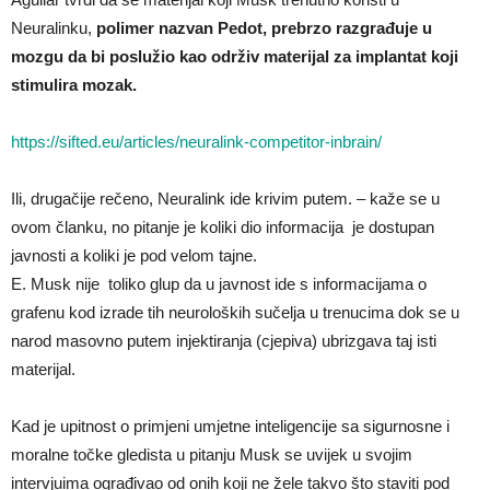
Neuralinku,
polimer nazvan Pedot, prebrzo razgrađuje u
mozgu da bi poslužio kao održiv materijal za implantat koji
stimulira mozak.
https://sifted.eu/articles/neuralink-competitor-inbrain/
Ili, drugačije rečeno, Neuralink ide krivim putem. – kaže se u
ovom članku, no pitanje je koliki dio informacija je dostupan
javnosti a koliki je pod velom tajne.
E. Musk nije toliko glup da u javnost ide s informacijama o
grafenu kod izrade tih neuroloških sučelja u trenucima dok se u
narod masovno putem injektiranja (cjepiva) ubrizgava taj isti
materijal.
Kad je upitnost o primjeni umjetne inteligencije sa sigurnosne i
moralne točke gledista u pitanju Musk se uvijek u svojim
intervjuima ograđivao od onih koji ne žele takvo što staviti pod