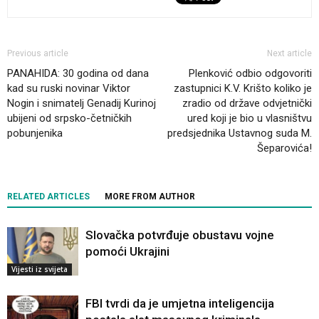
Previous article
Next article
PANAHIDA: 30 godina od dana
Plenković odbio odgovoriti
kad su ruski novinar Viktor
zastupnici K.V. Krišto koliko je
Nogin i snimatelj Genadij Kurinoj
zradio od države odvjetnički
ubijeni od srpsko-četničkih
ured koji je bio u vlasništvu
pobunjenika
predsjednika Ustavnog suda M.
Šeparovića!
RELATED ARTICLES
MORE FROM AUTHOR
Slovačka potvrđuje obustavu vojne
pomoći Ukrajini
Vijesti iz svijeta
FBI tvrdi da je umjetna inteligencija