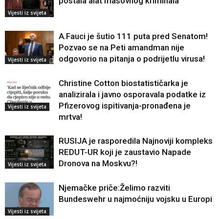
postala alat masovnog kriminala
Vijesti iz svijeta
A.Fauci je šutio 111 puta pred Senatom!
Pozvao se na Peti amandman nije
odgovorio na pitanja o podrijetlu virusa!
Vijesti iz svijeta
Christine Cotton biostatističarka je
analizirala i javno osporavala podatke iz
Pfizerovog ispitivanja-pronađena je
Vijesti iz svijeta
mrtva!
RUSIJA je rasporedila Najnoviji kompleks
REDUT-UR koji je zaustavio Napade
Dronova na Moskvu?!
Vijesti iz svijeta
Njemačke priče:Želimo razviti
Bundeswehr u najmoćniju vojsku u Europi
Vijesti iz svijeta