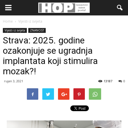
Home
Vijesti iz svijeta
Vijesti iz svijeta
ZNANOST
Strava: 2025. godine
ozakonjuje se ugradnja
implantata koji stimulira
mozak?!
rujan 3, 2021
13187
0