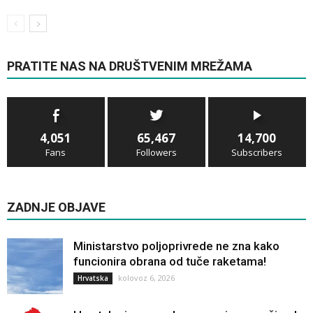
PRATITE NAS NA DRUŠTVENIM MREŽAMA
4,051
65,467
14,700
Fans
Followers
Subscribers
ZADNJE OBJAVE
Ministarstvo poljoprivrede ne zna kako
funcionira obrana od tuče raketama!
kolovoz 6, 2026
Hrvatska