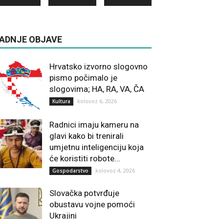
ADNJE OBJAVE
Hrvatsko izvorno slogovno
pismo počimalo je
slogovima; HA, RA, VA, ČA
kolovoz 6, 2026
Kultura
Radnici imaju kameru na
glavi kako bi trenirali
umjetnu inteligenciju koja
će koristiti robote...
kolovoz 4, 2026
Gospodarstvo
Slovačka potvrđuje
obustavu vojne pomoći
Ukrajini