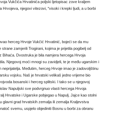
ja Vukčića Hrvatinića poljski ljetopisac zove kraljem
rvojeva, njegovi vitezovi, “visoki i krepki ljudi, a u borbi
ovao herceg Hrvoje Vukčić Hrvatinić, bojeći se da mu
trane zamjerili Trogirani, kojima je prijetila pogibelj od
iz Bihaća. Dvostruka je bila namjera hercega Hrvoja
ila. Njegovoj moći mnogi su zavidjeli, te je među ugarskim i
 neprijatelja. Međutim, herceg Hrvoje imao je zadovoljštinu
garsku vojsku. Naš je hrvatski velikaš jedno vrijeme bio
 vojvoda bosanski i herceg splitski. I tako se u njegovoj
adislav Napuljski sve podvrgnuo vlasti hercega Hrvoja
kralj Hrvatske i Ugarske pobjegao u Napulj. Jajce kao stolni
nu glavni grad hrvatskih zemalja ili zemalja Kraljevstva
unatoč svemu, uspjelo objediniti Bosnu u borbi za obranu