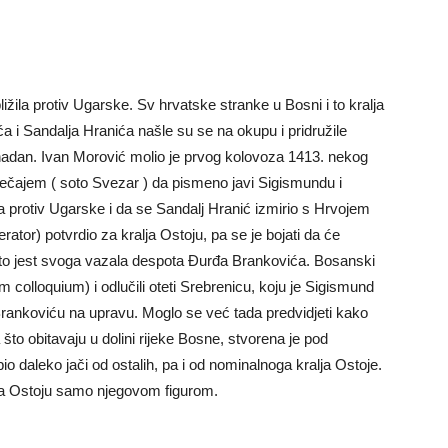
ižila protiv Ugarske. Sv hrvatske stranke u Bosni i to kralja
a i Sandalja Hranića našle su se na okupu i pridružile
nadan. Ivan Morović molio je prvog kolovoza 1413. nekog
večajem ( soto Svezar ) da pismeno javi Sigismundu i
protiv Ugarske i da se Sandalj Hranić izmirio s Hrvojem
ator) potvrdio za kralja Ostoju, pa se je bojati da će
 to jest svoga vazala despota Đurđa Brankovića. Bosanski
m colloquium) i odlučili oteti Srebrenicu, koju je Sigismund
ankoviću na upravu. Moglo se već tada predvidjeti kako
što obitavaju u dolini rijeke Bosne, stvorena je pod
io daleko jači od ostalih, pa i od nominalnoga kralja Ostoje.
 a Ostoju samo njegovom figurom.