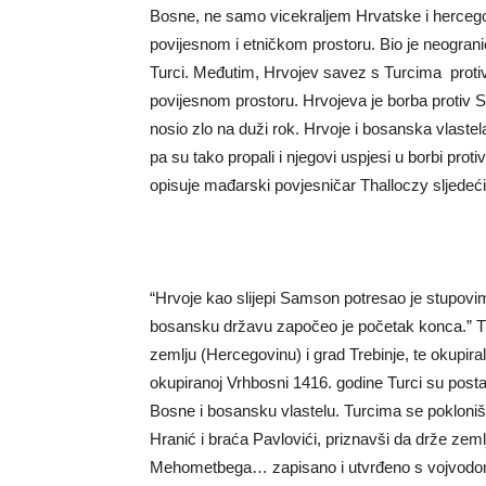
Bosne, ne samo vicekraljem Hrvatske i herceg
povijesnom i etničkom prostoru. Bio je neogranič
Turci. Međutim, Hrvojev savez s Turcima proti
povijesnom prostoru. Hrvojeva je borba protiv 
nosio zlo na duži rok. Hrvoje i bosanska vlaste
pa su tako propali i njegovi uspjesi u borbi proti
opisuje mađarski povjesničar Thalloczy sljedeći
“Hrvoje kao slijepi Samson potresao je stupovi
bosansku državu započeo je početak konca.” Tur
zemlju (Hercegovinu) i grad Trebinje, te okupiral
okupiranoj Vrhbosni 1416. godine Turci su postav
Bosne i bosansku vlastelu. Turcima se pokloniše
Hranić i braća Pavlovići, priznavši da drže zemlj
Mehometbega… zapisano i utvrđeno s vojvodom I