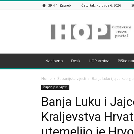
C
39.4
Četvrtak, kolovoz 6, 2026
S
Zagreb
HOP
Naslovna
Desk
HOP arhiva
Pišite n
Home
Županijske vijesti
Banja Luku i Jajce kao gla
Županijske vijesti
Banja Luku i Jajc
Kraljevstva Hrvat
utemeljio je Hrvo