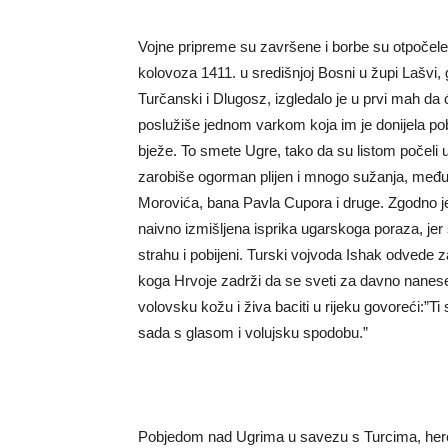
Vojne pripreme su završene i borbe su otpočele 
kolovoza 1411. u središnjoj Bosni u župi Lašvi, 
Turčanski i Dlugosz, izgledalo je u prvi mah da 
poslužiše jednom varkom koja im je donijela pobj
bježe. To smete Ugre, tako da su listom počeli u
zarobiše ogorman plijen i mnogo sužanja, među
Morovića, bana Pavla Cupora i druge. Zgodno je
naivno izmišljena isprika ugarskoga poraza, jer 
strahu i pobijeni. Turski vojvoda Ishak odvede
koga Hrvoje zadrži da se sveti za davno nanese
volovsku kožu i živa baciti u rijeku govoreći:”Ti
sada s glasom i volujsku spodobu.”
Pobjedom nad Ugrima u savezu s Turcima, he