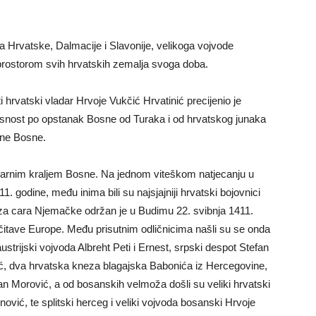
ja Hrvatske, Dalmacije i Slavonije, velikoga vojvode
prostorom svih hrvatskih zemalja svoga doba.
i hrvatski vladar Hrvoje Vukčić Hrvatinić precijenio je
snost po opstanak Bosne od Turaka i od hrvatskog junaka
ine Bosne.
tvarnim kraljem Bosne. Na jednom viteškom natjecanju u
 godine, među inima bili su najsjajniji hrvatski bojovnici
za cara Njemačke održan je u Budimu 22. svibnja 1411.
 čitave Europe. Među prisutnim odličnicima našli su se onda
strijski vojvoda Albreht Peti i Ernest, srpski despot Stefan
ić, dva hrvatska kneza blagajska Babonića iz Hercegovine,
an Morović, a od bosanskih velmoža došli su veliki hrvatski
vić, te splitski herceg i veliki vojvoda bosanski Hrvoje