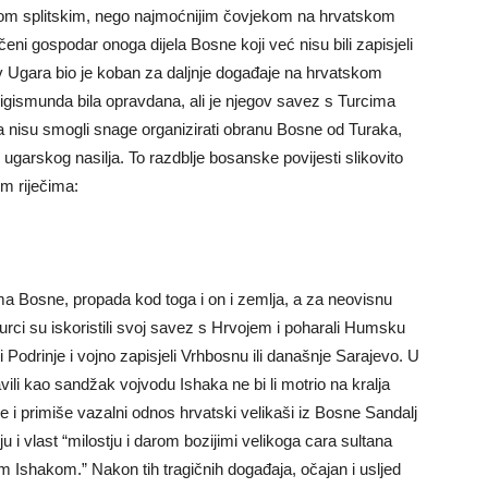
om splitskim, nego najmoćnijim čovjekom na hrvatskom
eni gospodar onoga dijela Bosne koji već nisu bili zapisjeli
v Ugara bio je koban za daljnje događaje na hrvatskom
Sigismunda bila opravdana, ali je njegov savez s Turcima
la nisu smogli snage organizirati obranu Bosne od Turaka,
v ugarskog nasilja. To razdblje bosanske povijesti slikovito
m riječima:
ma Bosne, propada kod toga i on i zemlja, a za neovisnu
ci su iskoristili svoj savez s Hrvojem i poharali Humsku
i Podrinje i vojno zapisjeli Vrhbosnu ili današnje Sarajevo. U
ili kao sandžak vojvodu Ishaka ne bi li motrio na kralja
 i primiše vazalni odnos hrvatski velikaši iz Bosne Sandalj
u i vlast “milostju i darom bozijimi velikoga cara sultana
shakom.” Nakon tih tragičnih događaja, očajan i usljed