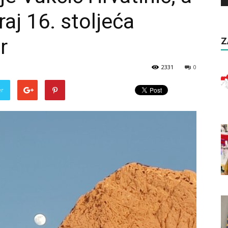
aj 16. stoljeća
r
Z
2331
0
er