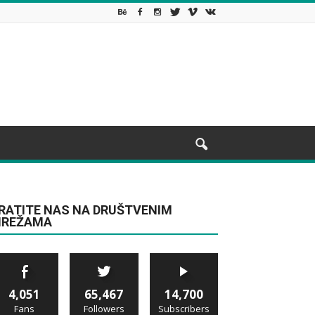
RATITE NAS NA DRUŠTVENIM
REŽAMA
4,051
65,467
14,700
Fans
Followers
Subscribers