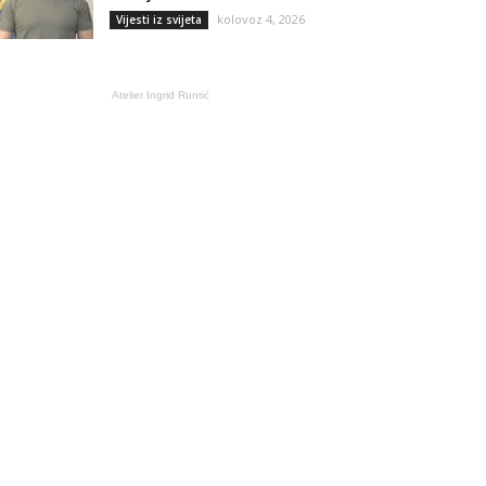
kolovoz 4, 2026
Vijesti iz svijeta
Atelier Ingrid Runtić