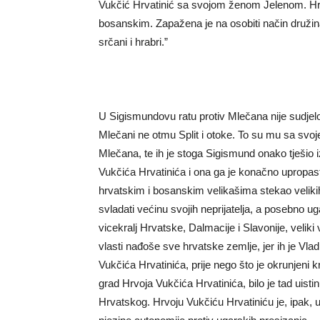
Vukčić Hrvatinić sa svojom ženom Jelenom. Hrvo
bosanskim. Zapažena je na osobiti način družina H
srčani i hrabri.”
U Sigismundovu ratu protiv Mlečana nije sudjel
Mlečani ne otmu Split i otoke. To su mu sa svoje s
Mlečana, te ih je stoga Sigismund onako tješio 
Vukčića Hrvatinića i ona ga je konačno upropast
hrvatskim i bosanskim velikašima stekao velikih
svladati većinu svojih neprijatelja, a posebno u
vicekralj Hrvatske, Dalmacije i Slavonije, veliki
vlasti nađoše sve hrvatske zemlje, jer ih je Vl
Vukčića Hrvatinića, prije nego što je okrunjeni 
grad Hrvoja Vukčića Hrvatinića, bilo je tad uisti
Hrvatskog. Hrvoju Vukčiću Hrvatiniću je, ipak, 