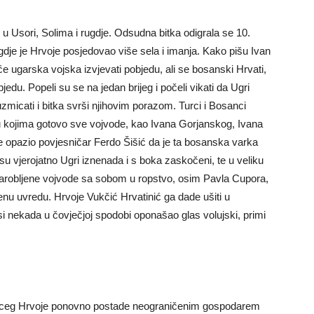
u Usori, Solima i rugdje. Odsudna bitka odigrala se 10.
gdje je Hrvoje posjedovao više sela i imanja. Kako pišu Ivan
će ugarska vojska izvjevati pobjedu, ali se bosanski Hrvati,
edu. Popeli su se na jedan brijeg i počeli vikati da Ugri
zmicati i bitka svrši njihovim porazom. Turci i Bosanci
 kojima gotovo sve vojvode, kao Ivana Gorjanskog, Ivana
 opazio povjesničar Ferdo Šišić da je ta bosanska varka
su vjerojatno Ugri iznenada i s boka zaskočeni, te u veliku
 zarobljene vojvode sa sobom u ropstvo, osim Pavla Cupora,
nu uvredu. Hrvoje Vukčić Hrvatinić ga dade ušiti u
 si nekada u čovječjoj spodobi oponašao glas volujski, primi
rceg Hrvoje ponovno postade neograničenim gospodarem