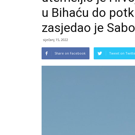
u Bihaću do potkr
zasjedao je Sabo
siječanj 15, 2022
Share on Facebook
Tweet on Twitt