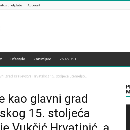
tatus pretplate
Account
am
Lifestyle
Zanimljivo
ZNANOST
vni grad Kraljevstva Hrvatskog 15. stoljeća utemeljio...
P
M
e kao glavni grad
skog 15. stoljeća
je Vukčić Hrvatinić, a