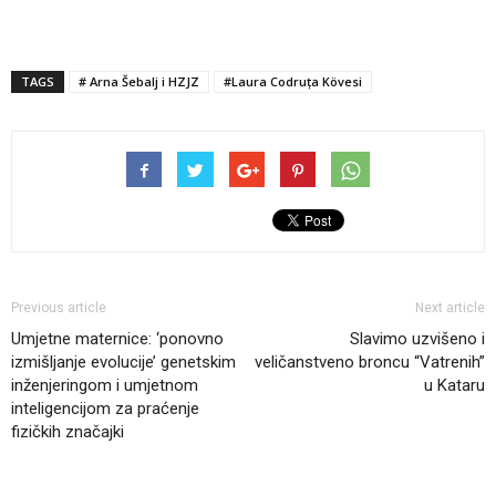
TAGS
# Arna Šebalj i HZJZ
#Laura Codruța Kövesi
Previous article
Next article
Umjetne maternice: ‘ponovno
Slavimo uzvišeno i
izmišljanje evolucije’ genetskim
veličanstveno broncu “Vatrenih”
inženjeringom i umjetnom
u Kataru
inteligencijom za praćenje
fizičkih značajki