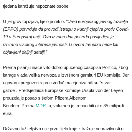
tjedana istražuje nepoznate osobe.
U jezgrovitoj izjavi, tijelo je reklo:
“Ured europskog javnog tužitelja
(EPPO) potvrđuje da provodi istragu o kupnji cjepiva protiv Covid-
19 u Europskoj uniji. Ova izvanredna potvrda posljedica je
iznimno visokog interesa javnosti. U ovom trenutku neće biti
objavljeni daljnji detalji.”
Prema pisanju inače vrlo dobro upućenog časopisa Politico, zbog
istrage vlada velika nervoza u izvršnom garnituri EU komisije. Jer
ugovorni pregovori s proizvođačima cjepiva bili su “stvar
gazde”. Predsjednica Europske komisije Ursula von der Leyen
preuzela je posao s šefom Pfizera Albertom
Bourlom. Prema
MDR
-u, volumen je trebao biti oko 35 milijardi
eura.
Državno tužiteljstvo nije prvo tijelo koje istražuje nepravilnosti u