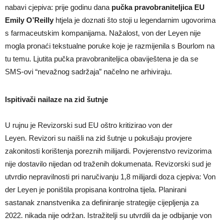
nabavi cjepiva: prije godinu dana
pučka pravobraniteljica EU
Emily O’Reilly
htjela je doznati što stoji u legendarnim ugovorima
s farmaceutskim kompanijama. Nažalost, von der Leyen nije
mogla pronaći tekstualne poruke koje je razmijenila s Bourlom na
tu temu. Ljutita pučka pravobraniteljica obaviještena je da se
SMS-ovi “nevažnog sadržaja” načelno ne arhiviraju.
Ispitivači nailaze na zid šutnje
U rujnu je Revizorski sud EU oštro kritizirao von der
Leyen. Revizori su naišli na zid šutnje u pokušaju provjere
zakonitosti korištenja poreznih milijardi. Povjerenstvo revizorima
nije dostavilo nijedan od traženih dokumenata. Revizorski sud je
utvrdio nepravilnosti pri naručivanju 1,8 milijardi doza cjepiva: Von
der Leyen je poništila propisana kontrolna tijela. Planirani
sastanak znanstvenika za definiranje strategije cijepljenja za
2022. nikada nije održan. Istražitelji su utvrdili da je odbijanje von