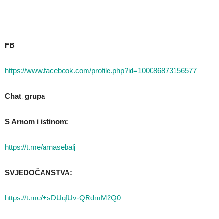
FB
https://www.facebook.com/profile.php?id=100086873156577
Chat, grupa
S Arnom i istinom:
https://t.me/arnasebalj
SVJEDOČANSTVA:
https://t.me/+sDUqfUv-QRdmM2Q0