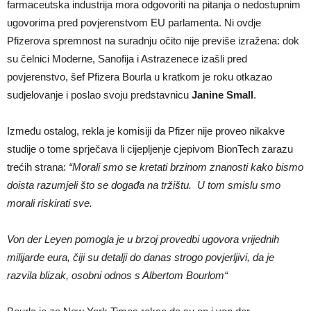
farmaceutska industrija mora odgovoriti na pitanja o nedostupnim
ugovorima pred povjerenstvom EU parlamenta. Ni ovdje
Pfizerova spremnost na suradnju očito nije previše izražena: dok
su čelnici Moderne, Sanofija i Astrazenece izašli pred
povjerenstvo, šef Pfizera Bourla u kratkom je roku otkazao
sudjelovanje i poslao svoju predstavnicu
Janine Small
.
Između ostalog, rekla je komisiji da Pfizer nije proveo nikakve
studije o tome sprječava li cijepljenje cjepivom BionTech zarazu
trećih strana:
“Morali smo se kretati brzinom znanosti kako bismo
doista razumjeli što se događa na tržištu. U tom smislu smo
morali riskirati sve.
Von der Leyen pomogla je u brzoj provedbi ugovora vrijednih
milijarde eura, čiji su detalji do danas strogo povjerljivi, da je
razvila blizak, osobni odnos s Albertom Bourlom“