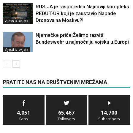
RUSIJA je rasporedila Najnoviji kompleks
REDUT-UR koji je zaustavio Napade
Dronova na Moskvu?!
Vijesti iz svijeta
Njemačke priče:Želimo razviti
Bundeswehr u najmoćniju vojsku u Europi
Vijesti iz svijeta
PRATITE NAS NA DRUŠTVENIM MREŽAMA
4,051
65,467
14,700
Fans
Followers
Subscribers