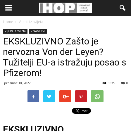
Home
Vijesti iz svijeta
Vijesti iz svijeta
ZNANOST
EKSKLUZIVNO Zašto je
nervozna Von der Leyen?
Tužitelji EU-a istražuju posao s
Pfizerom!
prosinac 18, 2022
9835
0
EKSKLUZIVNO