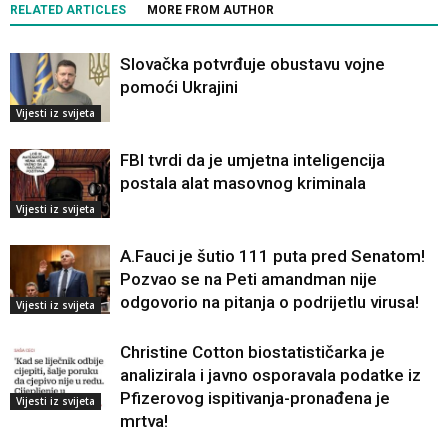
RELATED ARTICLES
MORE FROM AUTHOR
Slovačka potvrđuje obustavu vojne
pomoći Ukrajini
Vijesti iz svijeta
FBI tvrdi da je umjetna inteligencija
postala alat masovnog kriminala
Vijesti iz svijeta
A.Fauci je šutio 111 puta pred Senatom!
Pozvao se na Peti amandman nije
odgovorio na pitanja o podrijetlu virusa!
Vijesti iz svijeta
Christine Cotton biostatističarka je
analizirala i javno osporavala podatke iz
Pfizerovog ispitivanja-pronađena je
Vijesti iz svijeta
mrtva!