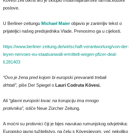
Kövesi želi otkriti tko je sklopio multimilijarderske farmaceutske
poslove.
U Berliner-zeitungu
Michael Maier
objavio je zanimljiv tekst o
prijateljici našeg predsjednika Vlade. Prenosimo ga u cijelosti.
https://www.berliner-zeitung.de/wirtschaft-verantwortung/von-der-
leyen-nervoes-eu-staatsanwalt-ermittelt-wegen-pfizer-deal-
li.281403
“Ovo je žena pred kojom bi europski prevaranti trebali
drhtati”,
piše Der Spiegel o
Lauri Codruta Kövesi.
Ali
“glavni europski lovac na korupciju ima mnogo
protivnika”,
ističe Neue Zürcher Zeitung.
A moćni su protivnici čiji je bijes navukao rumunjskog odvjetnika:
Europsko javno tužiteljstvo, na čelu s Kövesijevom, već nekoliko