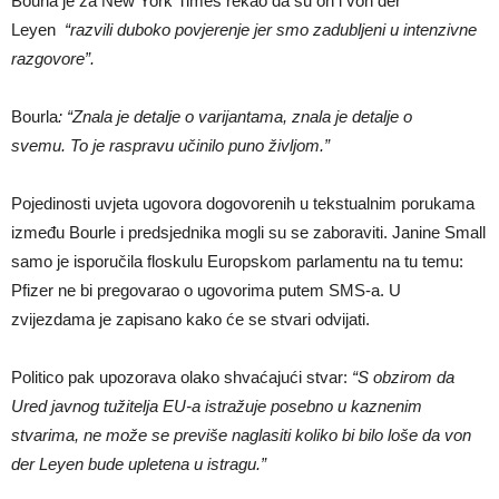
Bourla je za New York Times rekao da su on i von der
Leyen
“razvili duboko povjerenje jer smo zadubljeni u intenzivne
razgovore”.
Bourla
: “Znala je detalje o varijantama, znala je detalje o
svemu. To je raspravu učinilo puno življom.”
Pojedinosti uvjeta ugovora dogovorenih u tekstualnim porukama
između Bourle i predsjednika mogli su se zaboraviti. Janine Small
samo je isporučila floskulu Europskom parlamentu na tu temu:
Pfizer ne bi pregovarao o ugovorima putem SMS-a. U
zvijezdama je zapisano kako će se stvari odvijati.
Politico pak upozorava olako shvaćajući stvar:
“S obzirom da
Ured javnog tužitelja EU-a istražuje posebno u kaznenim
stvarima, ne može se previše naglasiti koliko bi bilo loše da von
der Leyen bude upletena u istragu.”