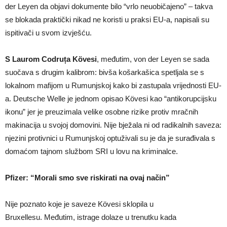
der Leyen da objavi dokumente bilo “vrlo neuobičajeno” – takva
se blokada praktički nikad ne koristi u praksi EU-a, napisali su
ispitivači u svom izvješću.
S Laurom Codruța Kövesi
, međutim, von der Leyen se sada
suočava s drugim kalibrom: bivša košarkašica spetljala se s
lokalnom mafijom u Rumunjskoj kako bi zastupala vrijednosti EU-
a. Deutsche Welle je jednom opisao Kövesi kao “antikorupcijsku
ikonu” jer je preuzimala velike osobne rizike protiv mračnih
makinacija u svojoj domovini. Nije bježala ni od radikalnih saveza:
njezini protivnici u Rumunjskoj optuživali su je da je surađivala s
domaćom tajnom službom SRI u lovu na kriminalce.
Pfizer: “Morali smo sve riskirati na ovaj način”
Nije poznato koje je saveze Kövesi sklopila u
Bruxellesu. Međutim, istrage dolaze u trenutku kada