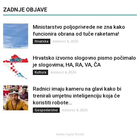
ZADNJE OBJAVE
Ministarstvo poljoprivrede ne zna kako
funcionira obrana od tuče raketama!
kolovoz 6, 2026
Hrvatska
Hrvatsko izvorno slogovno pismo počimalo
je slogovima; HA, RA, VA, ČA
kolovoz 6, 2026
Kultura
Radnici imaju kameru na glavi kako bi
trenirali umjetnu inteligenciju koja će
koristiti robote...
kolovoz 4, 2026
Gospodarstvo
Atelier Ingrid Runtić