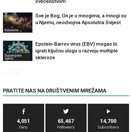
svećenstvom
Sve je Bog, On je u mnogima, a mnogi su
u Njemu, neodvojiva Apsolutna Svijest
Kolumne
Epstein-Barrov virus (EBV) mogao bi
igrati ključnu ulogu u razvoju multiple
Županijske
skleroze
vijesti
PRATITE NAS NA DRUŠTVENIM MREŽAMA
4,051
65,467
14,700
Fans
Followers
Subscribers