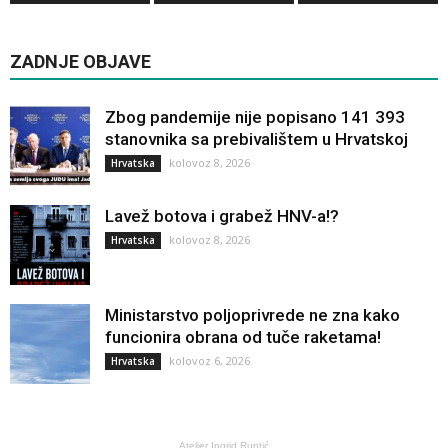
ZADNJE OBJAVE
Zbog pandemije nije popisano 141 393
stanovnika sa prebivalištem u Hrvatskoj
kolovoz 8, 2026
Hrvatska
Lavež botova i grabež HNV-a!?
kolovoz 8, 2026
Hrvatska
Ministarstvo poljoprivrede ne zna kako
funcionira obrana od tuče raketama!
kolovoz 6, 2026
Hrvatska
Atelier Ingrid Runtić