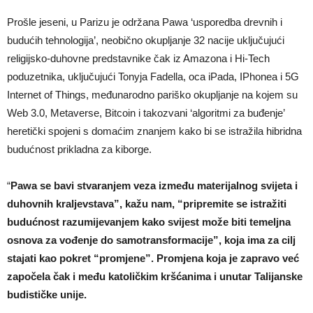
Prošle jeseni, u Parizu je održana Pawa ‘usporedba drevnih i
budućih tehnologija’, neobično okupljanje 32 nacije uključujući
religijsko-duhovne predstavnike čak iz Amazona i Hi-Tech
poduzetnika, uključujući Tonyja Fadella, oca iPada, IPhonea i 5G
Internet of Things, međunarodno pariško okupljanje na kojem su
Web 3.0, Metaverse, Bitcoin i takozvani ‘algoritmi za buđenje’
heretički spojeni s domaćim znanjem kako bi se istražila hibridna
budućnost prikladna za kiborge.
“
Pawa se bavi stvaranjem veza između materijalnog svijeta i
duhovnih kraljevstava”, kažu nam, “pripremite se istražiti
budućnost razumijevanjem kako svijest može biti temeljna
osnova za vođenje do samotransformacije”, koja ima za cilj
stajati kao pokret “promjene”. Promjena koja je zapravo već
započela čak i među katoličkim kršćanima i unutar Talijanske
budističke unije.