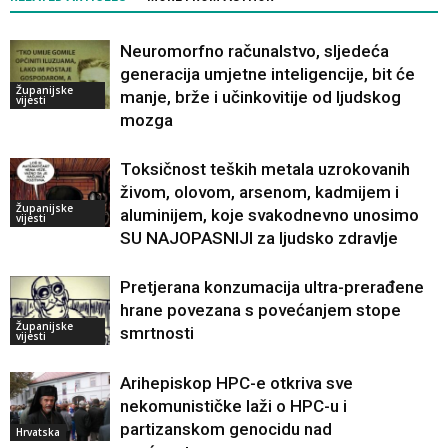
Neuromorfno računalstvo, sljedeća
generacija umjetne inteligencije, bit će
Županijske
manje, brže i učinkovitije od ljudskog
vijesti
mozga
Toksičnost teških metala uzrokovanih
živom, olovom, arsenom, kadmijem i
Županijske
aluminijem, koje svakodnevno unosimo
vijesti
SU NAJOPASNIJI za ljudsko zdravlje
Pretjerana konzumacija ultra-prerađene
hrane povezana s povećanjem stope
Županijske
smrtnosti
vijesti
Arihepiskop HPC-e otkriva sve
nekomunističke laži o HPC-u i
partizanskom genocidu nad
Hrvatska