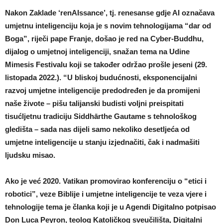
Nakon Zaklade ‘renAIssance’, tj. renesanse gdje AI označava
umjetnu inteligenciju koja je s novim tehnologijama “dar od
Boga”, riječi pape Franje, došao je red na Cyber-Buddhu,
dijalog o umjetnoj inteligenciji, snažan tema na Udine
Mimesis Festivalu koji se također održao prošle jeseni (29.
listopada 2022.). “U bliskoj budućnosti, eksponencijalni
razvoj umjetne inteligencije predodređen je da promijeni
naše živote – pišu talijanski budisti voljni preispitati
tisućljetnu tradiciju Siddhārthe Gautame s tehnološkog
gledišta – sada nas dijeli samo nekoliko desetljeća od
umjetne inteligencije u stanju izjednačiti, čak i nadmašiti
ljudsku misao.
Ako je već 2020. Vatikan promovirao konferenciju o “etici i
robotici”, veze Biblije i umjetne inteligencije te veza vjere i
tehnologije tema je članka koji je u Agendi Digitalno potpisao
Don Luca Peyron, teolog Katoličkog sveučilišta, Digitalni