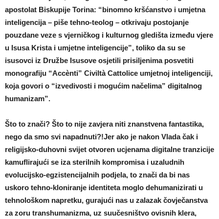
apostolat Biskupije Torina: “binomno kršćanstvo i umjetna
inteligencija – piše tehno-teolog – otkrivaju postojanje
pouzdane veze s vjerničkog i kulturnog gledišta između vjere
u Isusa Krista i umjetne inteligencije”, toliko da su se
isusovci iz Družbe Isusove osjetili prisiljenima posvetiti
monografiju “Accènti” Civiltà Cattolice umjetnoj inteligenciji,
koja govori o “izvedivosti i mogućim načelima” digitalnog
humanizam”.
Što to znači? Što to nije zavjera niti znanstvena fantastika,
nego da smo svi napadnuti?!Jer ako je nakon Vlada čak i
religijsko-duhovni svijet otvoren ucjenama digitalne tranzicije
kamuflirajući se iza sterilnih kompromisa i uzaludnih
evolucijsko-egzistencijalnih podjela, to znači da bi nas
uskoro tehno-kloniranje identiteta moglo dehumanizirati u
tehnološkom napretku, gurajući nas u zalazak čovječanstva
za zoru transhumanizma, uz suučesništvo ovisnih klera,