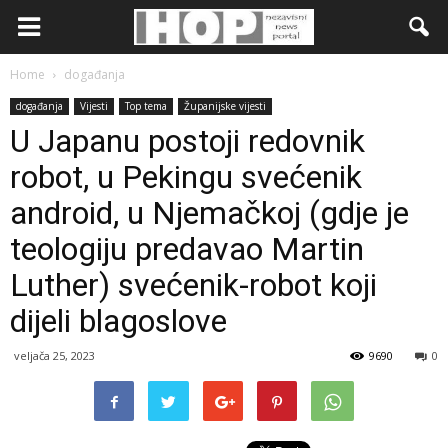
Home
događanja
događanja
Vijesti
Top tema
Županijske vijesti
U Japanu postoji redovnik
robot, u Pekingu svećenik
android, u Njemačkoj (gdje je
teologiju predavao Martin
Luther) svećenik-robot koji
dijeli blagoslove
veljača 25, 2023
9690
0