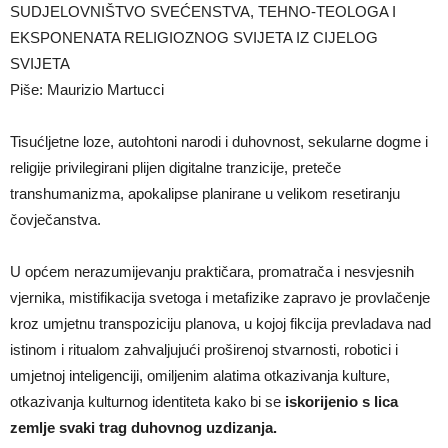
SUDJELOVNIŠTVO SVEĆENSTVA, TEHNO-TEOLOGA I
EKSPONENATA RELIGIOZNOG SVIJETA IZ CIJELOG
SVIJETA
Piše: Maurizio Martucci
Tisućljetne loze, autohtoni narodi i duhovnost, sekularne dogme i
religije privilegirani plijen digitalne tranzicije, preteče
transhumanizma, apokalipse planirane u velikom resetiranju
čovječanstva.
U općem nerazumijevanju praktičara, promatrača i nesvjesnih
vjernika, mistifikacija svetoga i metafizike zapravo je provlačenje
kroz umjetnu transpoziciju planova, u kojoj fikcija prevladava nad
istinom i ritualom zahvaljujući proširenoj stvarnosti, robotici i
umjetnoj inteligenciji, omiljenim alatima otkazivanja kulture,
otkazivanja kulturnog identiteta kako bi se
iskorijenio s lica
zemlje svaki trag duhovnog uzdizanja.