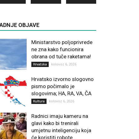
ADNJE OBJAVE
Ministarstvo poljoprivrede
ne zna kako funcionira
obrana od tuče raketama!
kolovoz 6, 2026
Hrvatska
Hrvatsko izvorno slogovno
pismo počimalo je
slogovima; HA, RA, VA, ČA
kolovoz 6, 2026
Kultura
Radnici imaju kameru na
glavi kako bi trenirali
umjetnu inteligenciju koja
će koristiti robote...