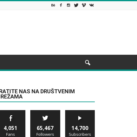
RATITE NAS NA DRUŠTVENIM
REŽAMA
4,051
65,467
14,700
Fans
Followers
Subscribers