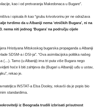
milacije, kao i od pretvaranja Makedonaca u Bugare”.
ništva i opisala ih kao “grubu krivotvorinu jer ne odražava
alje tvrdimo da u Albaniji nema ‘etničkih Bugara’, ni na
. nema niti jednog ‘Bugara’ na području cijele
mijera Hristiyana Mitskoskog bugarska propaganda u Albaniji
vlade SDSM-a i DSI-ja”. “Ova asimilacijska politika našeg
(…). Tamo (u Albaniji) ima tri puta više Bugara nego
djeti hoće li biti zahtjeva da (Bugari u Albaniji) uđu u ustav,
iku”, rekao je.
vnateljica INSTAT-a Elsa Dooley, rekavši da je popis bio
dnim standardima.
krovitelji iz Beograda trudili izbrisati prisutnost