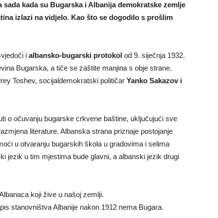
, a sada kada su Bugarska i Albanija demokratske zemlje
stina izlazi na vidjelo. Kao što se dogodilo s prošlim
svjedoči i
albansko-bugarski protokol
od 9. siječnja 1932.
ljevina Bugarska, a tiče se zaštite manjina s obje strane.
drey Toshev, socijaldemokratski političar
Yanko Sakazov i
ti o očuvanju bugarske crkvene baštine, uključujući sve
azmjena literature. Albanska strana priznaje postojanje
moći u otvaranju bugarskih škola u gradovima i selima
 jezik u tim mjestima bude glavni, a albanski jezik drugi
Albanaca koji žive u našoj zemlji.
opis stanovništva Albanije nakon 1912 nema Bugara.