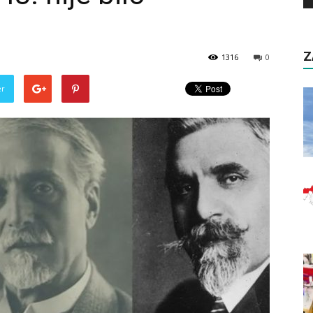
Z
1316
0
er