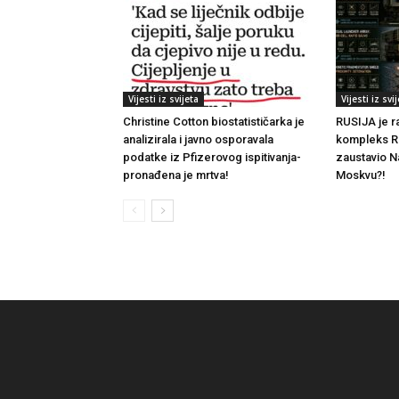
Vijesti iz svijeta
Vijesti iz svi
Christine Cotton biostatističarka je
RUSIJA je ra
analizirala i javno osporavala
kompleks RE
podatke iz Pfizerovog ispitivanja-
zaustavio 
pronađena je mrtva!
Moskvu?!