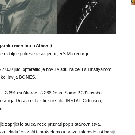
garsku manjinu u Albaniji
 je ozbiljne potrese u susjednoj RS Makedoniji.
.000 ljudi opteretilo je novu vladu na čelu s Hristiyanom
rske, javlja BGNES.
judi – 3.691 muškarac i 3.366 žena. Samo 2.281 osoba
 srpnja Državni statistički institut INSTAT. Odnosno,
a.
 zaprijetile su da neće priznati popis stanovništva.
ku vladu “da zaštiti makedonska prava i slobode u Albaniji