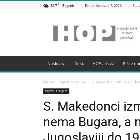
C
32.7
Petak, kolovoz 7, 2026
Stat
Zagreb
HOP
Naslovna
Desk
HOP arhiva
Pišite n
Home
Vijesti iz svijeta
S. Makedonci izmišljaju da 
Vijesti iz svijeta
S. Makedonci izmi
nema Bugara, a 
Jugoslaviji do 19