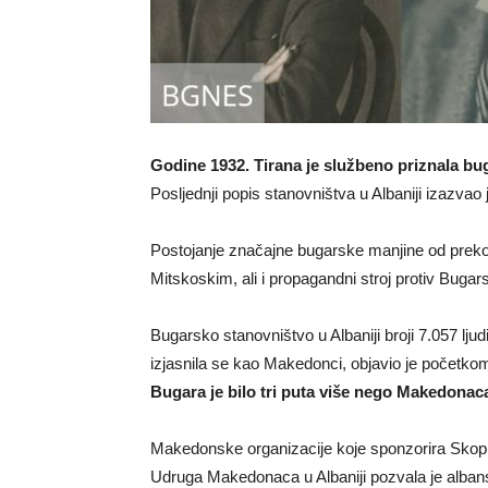
Godine 1932. Tirana je službeno priznala bu
Posljednji popis stanovništva u Albaniji izazvao
Postojanje značajne bugarske manjine od preko 7
Mitskoskim, ali i propagandni stroj protiv Buga
Bugarsko stanovništvo u Albaniji broji 7.057 l
izjasnila se kao Makedonci, objavio je početkom
Bugara je bilo tri puta više nego Makedonac
Makedonske organizacije koje sponzorira Skoplje
Udruga Makedonaca u Albaniji pozvala je albans