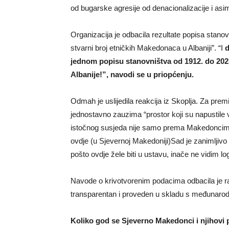
od bugarske agresije od denacionalizacije i asi
Organizacija je odbacila rezultate popisa stanov
stvarni broj etničkih Makedonaca u Albaniji”. “I
d
jednom popisu stanovništva od 1912. do 2023
Albanije!”, navodi se u priopćenju.
Odmah je uslijedila reakcija iz Skoplja. Za pre
jednostavno zauzima “prostor koji su napustile 
istočnog susjeda nije samo prema Makedoncima 
ovdje (u Sjevernoj Makedoniji)Sad je zanimljivo vi
pošto ovdje žele biti u ustavu, inače ne vidim log
Navode o krivotvorenim podacima odbacila je ra
transparentan i proveden u skladu s međunaro
Koliko god se Sjeverno Makedonci i njihovi po