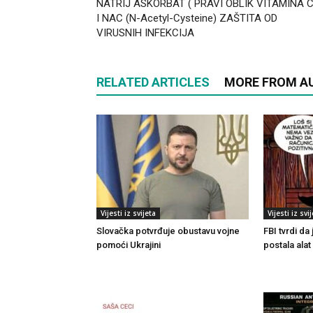
NATRIJ ASKORBAT ( PRAVI OBLIK VITAMINA C
I NAC (N-Acetyl-Cysteine) ZAŠTITA OD
VIRUSNIH INFEKCIJA
RELATED ARTICLES
MORE FROM A
Vijesti iz svijeta
Vijesti iz svi
Slovačka potvrđuje obustavu vojne
FBI tvrdi da
pomoći Ukrajini
postala ala