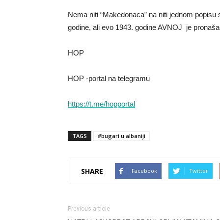
Nema niti “Makedonaca” na niti jednom popisu s
godine, ali evo 1943. godine AVNOJ je pronaš
HOP
HOP -portal na telegramu
https://t.me/hopportal
TAGS
#bugari u albaniji
SHARE
Facebook
Twitter
Previous article