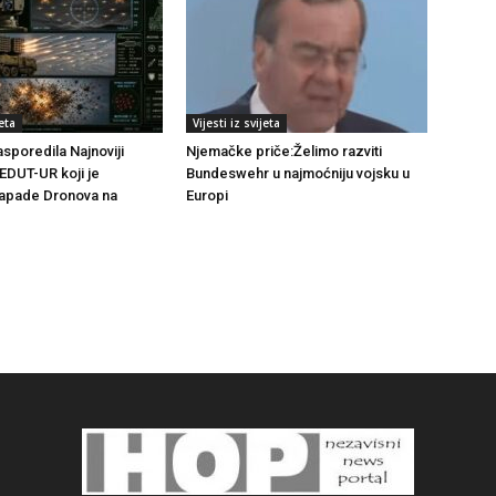
jeta
Vijesti iz svijeta
sporedila Najnoviji
Njemačke priče:Želimo razviti
DUT-UR koji je
Bundeswehr u najmoćniju vojsku u
Napade Dronova na
Europi