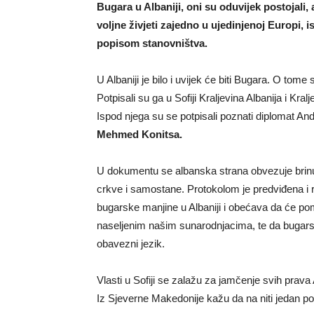
Bugara u Albaniji, oni su oduvijek postojali
voljne živjeti zajedno u ujedinjenoj Europi, i
popisom stanovništva.
U Albaniji je bilo i uvijek će biti Bugara. O tome 
Potpisali su ga u Sofiji Kraljevina Albanija i Kra
Ispod njega su se potpisali poznati diplomat An
Mehmed Konitsa.
U dokumentu se albanska strana obvezuje brinu
crkve i samostane. Protokolom je predviđena i r
bugarske manjine u Albaniji i obećava da će po
naseljenim našim sunarodnjacima, te da bugarski
obavezni jezik.
Vlasti u Sofiji se zalažu za jamčenje svih prava 
Iz Sjeverne Makedonije kažu da na niti jedan p