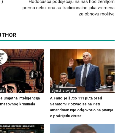
 )
Hodočašća podsjećaju na naš hod zemljom
prema nebu, ona su tradicionalno jaka vremena
za obnovu molitve
UTHOR
jeta
Vijesti iz svijeta
 je umjetna inteligencija
A.Fauci je šutio 111 puta pred
t masovnog kriminala
Senatom! Pozvao se na Peti
amandman nije odgovorio na pitanja
o podrijetlu virusa!