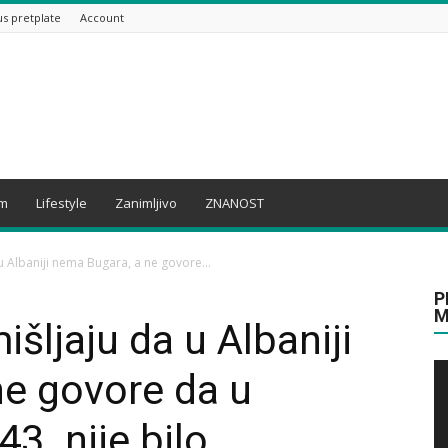
us pretplate
Account
am
Lifestyle
Zanimljivo
ZNANOST
u Albaniji nema Bugara, a ne govore...
P
M
šljaju da u Albaniji
ne govore da u
43. nije bilo